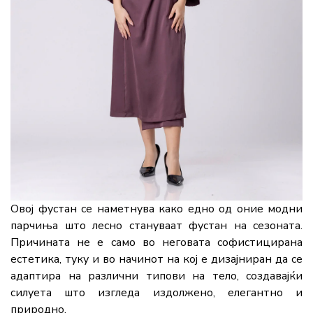
Овој фустан се наметнува како едно од оние модни
парчиња што лесно стануваат фустан на сезоната.
Причината не е само во неговата софистицирана
естетика, туку и во начинот на кој е дизајниран да се
адаптира на различни типови на тело, создавајќи
силуета што изгледа издолжено, елегантно и
природно.