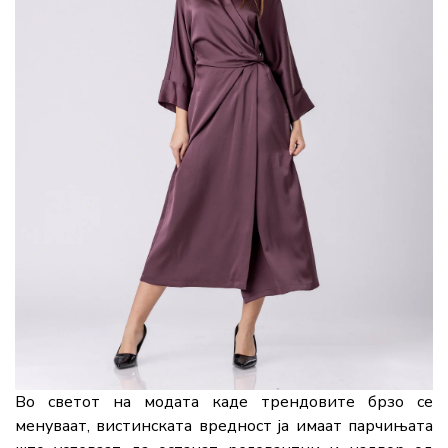
Во светот на модата каде трендовите брзо се
менуваат, вистинската вредност ја имаат парчињата