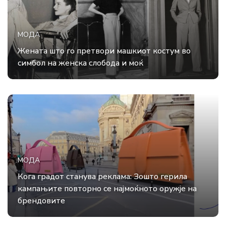
МОДА
Жената што го претвори машкиот костум во
симбол на женска слобода и моќ
МОДА
Кога градот станува реклама: Зошто герила
кампањите повторно се најмоќното оружје на
брендовите