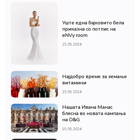
Уште една бајковито бела
приказна со потпис на
eNVy room
15.05.2024
Најдобро време за земање
витамини
15.05.2024
Нашата Ивана Манас
блесна во новата кампања
на D&G
15.05.2024