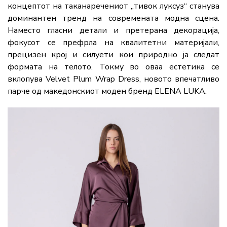
концептот на таканаречениот „тивок луксуз“ станува
доминантен тренд на современата модна сцена.
Наместо гласни детали и претерана декорација,
фокусот се префрла на квалитетни материјали,
прецизен крој и силуети кои природно ја следат
формата на телото. Токму во оваа естетика се
вклопува Velvet Plum Wrap Dress, новото впечатливо
парче од македонскиот моден бренд
ELENA LUKA
.