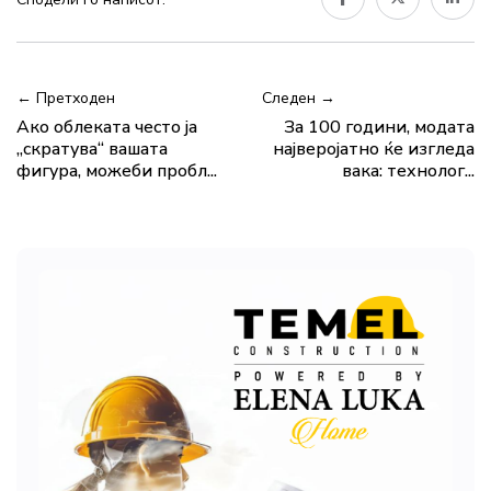
← Претходен
Следен →
Ако облеката често ја
За 100 години, модата
„скратува“ вашата
најверојатно ќе изгледа
фигура, можеби пробл...
вака: технолог...