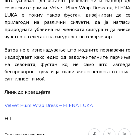
што успеваат да останат релевантни и надвор од
сезонските рамки. Velvet Plum Wrap Dress од ELENA
LUKA е токму таков фустан, дизајниран да се
прилагоди на различни силуети, да ја нагласи
природната убавина на женската фигура и да внесе
чувство на елегантна сигурност во секој чекор.
Затоа не е изненадување што модните познавачи го
издвојуваат како едно од задолжителните парчиња
на сезоната, фустан кој не само што изгледа
беспрекорно, туку и ја слави женственоста со стил,
суптилност и моќ.
Линк до креацијата
Velvet Plum Wrap Dress – ELENA LUKA
Н.Т
Сподели го написот: