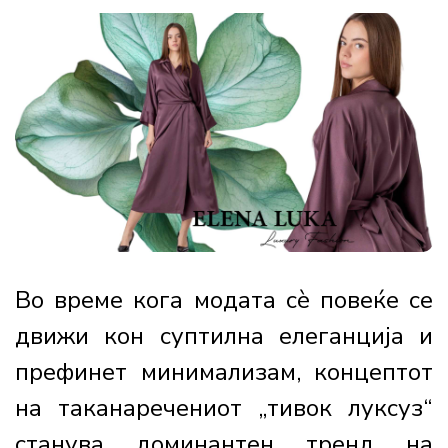
Во време кога модата сè повеќе се
движи кон суптилна елеганција и
префинет минимализам, концептот
на таканаречениот „тивок луксуз“
станува доминантен тренд на