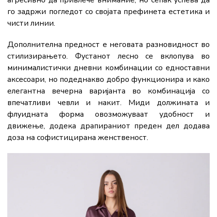
го задржи погледот со својата префинета естетика и
чисти линии.
Дополнителна предност е неговата разновидност во
стилизирањето. Фустанот лесно се вклопува во
минималистички дневни комбинации со едноставни
аксесоари, но подеднакво добро функционира и како
елегантна вечерна варијанта во комбинација со
впечатливи чевли и накит. Миди должината и
флуидната форма овозможуваат удобност и
движење, додека драпираниот преден дел додава
доза на софистицирана женственост.