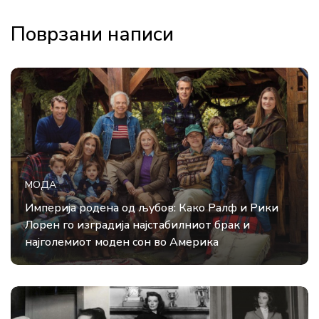
Поврзани написи
МОДА
Империја родена од љубов: Како Ралф и Рики
Лорен го изградија најстабилниот брак и
најголемиот моден сон во Америка