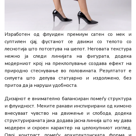
Изработен од флуиден премиум сатен со мек и
суптилен сјај, фустанот се движи со телото со
леснотија што потсетува на шепот. Неговата текстура
нежно ја следи линијата на фигурата, додека
модерниот крој на преклопување создава ефект на
природно стеснување во половината. Резултатот е
силуета што делува статуарно и издолжено, без
притоа да ја наруши удобноста.
Дизајнот е внимателно балансиран помеѓу структура
и флуидност. Меките ракави инспирирани од кимоно
внесуваат чувство на движење и слобода, додека
структурираната јака додава јасна линија што му дава
модерен и скроен карактер на целокупниот изглед.
Овој контраст помеѓу архитектонската форма и