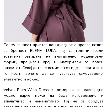
Токму ваквиот пристап кон дизајнот е препознатлив
за брендот ELENA LUKA, кој со години гради
естетика базирана на внимателно моделирани
форми, прецизен крој и материјали со врвен
квалитет. Секој детал е осмислен со идеја жената што
го носи парчето да се чувствува самоуверено,
елегантно и моќно.
Velvet Plum Wrap Dress е пример за тоа како едно
модно парче може да биде истовремено и
впечатливо и ненаметливо. Тој не се обидува
агресивно да привлече внимание, но сепак успева да