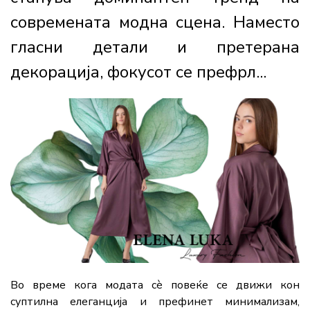
современата модна сцена. Наместо
гласни детали и претерана
декорација, фокусот се префрл...
Во време кога модата сè повеќе се движи кон
суптилна елеганција и префинет минимализам,