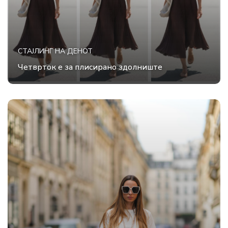
СТАЈЛИНГ НА ДЕНОТ
Четврток е за плисирано здолниште