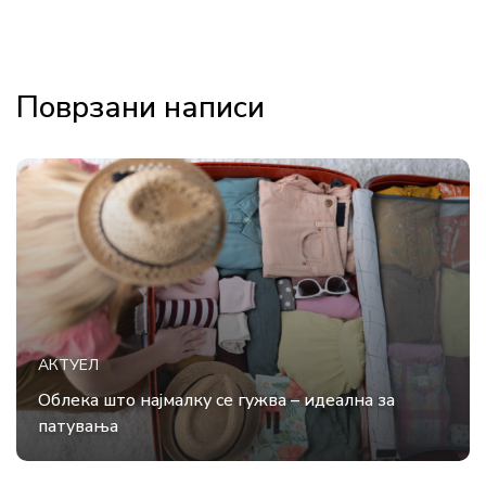
Поврзани написи
АКТУЕЛ
Облека што најмалку се гужва – идеална за
патувања