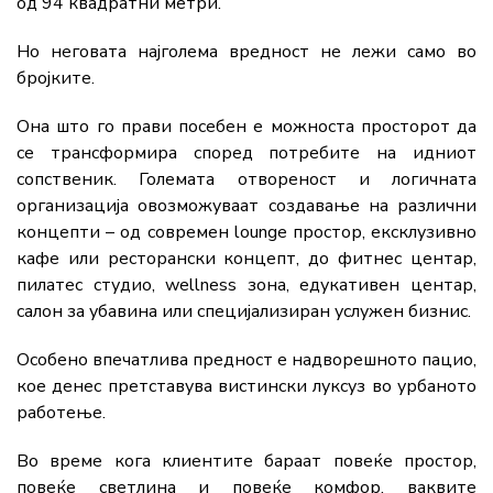
од 94 квадратни метри.
Но неговата најголема вредност не лежи само во
бројките.
Она што го прави посебен е можноста просторот да
се трансформира според потребите на идниот
сопственик. Големата отвореност и логичната
организација овозможуваат создавање на различни
концепти – од современ lounge простор, ексклузивно
кафе или ресторански концепт, до фитнес центар,
пилатес студио, wellness зона, едукативен центар,
салон за убавина или специјализиран услужен бизнис.
Особено впечатлива предност е надворешното пацио,
кое денес претставува вистински луксуз во урбаното
работење.
Во време кога клиентите бараат повеќе простор,
повеќе светлина и повеќе комфор, ваквите