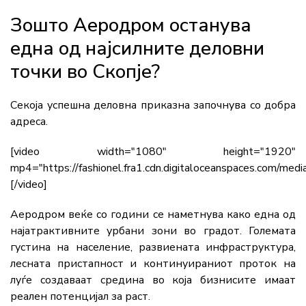
Зошто Аеродром останува
една од најсилните деловни
точки во Скопје?
Секоја успешна деловна приказна започнува со добра
адреса.
[video width="1080" height="1920"
mp4="https://fashionel.fra1.cdn.digitaloceanspaces.com/med
[/video]
Аеродром веќе со години се наметнува како една од
најатрактивните урбани зони во градот. Големата
густина на население, развиената инфраструктура,
лесната пристапност и континуираниот проток на
луѓе создаваат средина во која бизнисите имаат
реален потенцијал за раст.