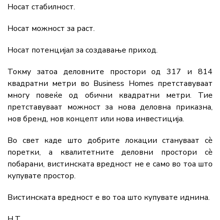
Носат стабилност.
Носат можност за раст.
Носат потенцијал за создавање приход.
Токму затоа деловните простори од 317 и 814
квадратни метри во Business Homes претставуваат
многу повеќе од обични квадратни метри. Тие
претставуваат можност за нова деловна приказна,
нов бренд, нов концепт или нова инвестиција.
Во свет каде што добрите локации стануваат сè
поретки, а квалитетните деловни простори сè
побарани, вистинската вредност не е само во тоа што
купувате простор.
Вистинската вредност е во тоа што купувате иднина.
Н.Т