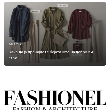
АКТУЕЛ
Како да ја пронајдете бојата што најдобро ви
стои