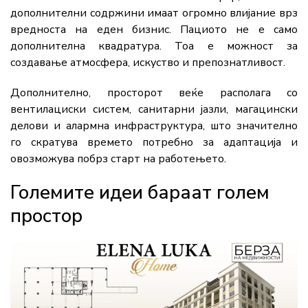
дополнителни содржини имаат огромно влијание врз
вредноста на еден бизнис. Пациото не е само
дополнителна квадратура. Тоа е можност за
создавање атмосфера, искуство и препознатливост.
Дополнително, просторот веќе располага со
вентилациски систем, санитарни јазли, магацински
делови и алармна инфраструктура, што значително
го скратува времето потребно за адаптација и
овозможува побрз старт на работењето.
Големите идеи бараат голем
простор