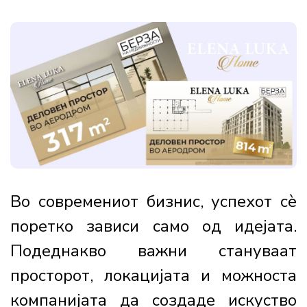
Во современиот бизнис, успехот сè
поретко зависи само од идејата.
Подеднакво важни стануваат
просторот, локацијата и можноста
компанијата да создаде искуство