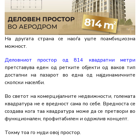
На другата страна се наоѓа уште поамбициозна
можност.
Деловниот простор од 814 квадратни метри
претставува еден од ретките објекти од ваков тип
достапни на пазарот во една од најдинамичните
скопски населби.
Во светот на комерцијалните недвижности, големата
квадратура не е вредност сама по себе. Вредноста се
создава кога таа квадратура може да се претвори во
функционален, профитабилен и одржлив концепт.
Токму тоа го нуди овој простор.