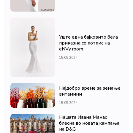
Уште една бајковито бела
приказна со потпис на
eNVy room
15.05.2024
Најдобро време за земање
витамини
15.05.2024
Нашата Ивана Манас
блесна во новата кампања
на D&G