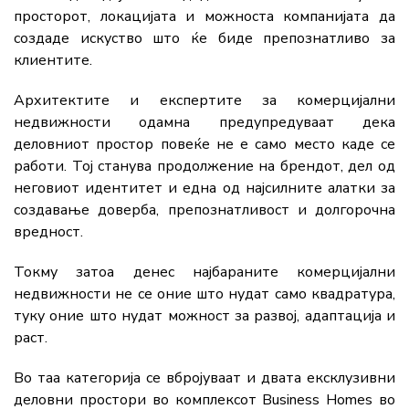
просторот, локацијата и можноста компанијата да
создаде искуство што ќе биде препознатливо за
клиентите.
Архитектите и експертите за комерцијални
недвижности одамна предупредуваат дека
деловниот простор повеќе не е само место каде се
работи. Тој станува продолжение на брендот, дел од
неговиот идентитет и една од најсилните алатки за
создавање доверба, препознатливост и долгорочна
вредност.
Токму затоа денес најбараните комерцијални
недвижности не се оние што нудат само квадратура,
туку оние што нудат можност за развој, адаптација и
раст.
Во таа категорија се вбројуваат и двата ексклузивни
деловни простори во комплексот Business Homes во