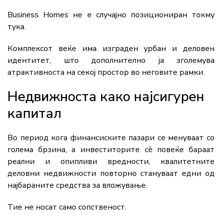
Business Homes не е случајно позициониран токму
тука.
Комплексот веќе има изграден урбан и деловен
идентитет, што дополнително ја зголемува
атрактивноста на секој простор во неговите рамки.
Недвижноста како најсигурен
капитал
Во период кога финансиските пазари се менуваат со
голема брзина, а инвеститорите сè повеќе бараат
реални и опипливи вредности, квалитетните
деловни недвижности повторно стануваат едни од
најбараните средства за вложување.
Тие не носат само сопственост.