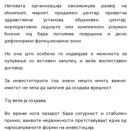
Неговата организација овозможува развој на
showroom, маркет, продажен центар, приватна
здравствена установа, образовен центар,
корпоративно седиште или комплексен услужен
бизнис кој бара поголема површина и јасно
дефинирани функционални зони.
Но она што особено го издвојува е можноста за
купување со активен закупец и веќе воспоставен
договор.
За инвеститорите тоа значи нешто многу важно:
имотот не чека да започне да создава вредност.
Тој веќе ја создава.
Во време кога пазарот бара сигурност и стабилен
принос, ваквите недвижности претставуваат една од
најпосакуваните форми на инвестиција.