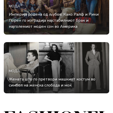
МОДА
Империја родена од љубов: Како Ралф и Рики
Лорен го изградија најстабилниот брак и
најголемиот моден сон во Америка
МОДА
Жената што го претвори машкиот костум во
симбол на женска слобода и моќ