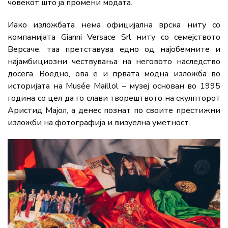
човекот што ја промени модата.
Иако изложбата нема официјална врска ниту со
компанијата Gianni Versace Srl ниту со семејството
Версаче, таа претставува едно од најобемните и
најамбициозни чествувања на неговото наследство
досега. Воедно, ова е и првата модна изложба во
историјата на Musée Maillol – музеј основан во 1995
година со цел да го слави творештвото на скулпторот
Аристид Мајол, а денес познат по своите престижни
изложби на фотографија и визуелна уметност.