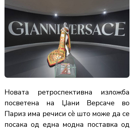
Новата ретроспективна изложба
посветена на Џани Версаче во
Париз има речиси сè што може да се
посака од една модна поставка од