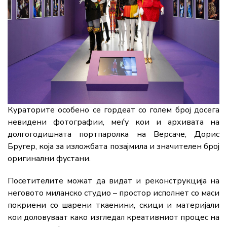
Кураторите особено се гордеат со голем број досега
невидени фотографии, меѓу кои и архивата на
долгогодишната портпаролка на Версаче, Дорис
Бругер, која за изложбата позајмила и значителен број
оригинални фустани.
Посетителите можат да видат и реконструкција на
неговото миланско студио – простор исполнет со маси
покриени со шарени ткаенини, скици и материјали
кои доловуваат како изгледал креативниот процес на