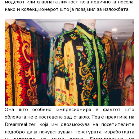
моделот или славната личност која првично ја носела,
како и колекционерот што ја позајмил за изложбата.
Она што особено импресионира е фактот што
облеката не е поставена зад стакло. Тоа е практика на
Dreamrealizer, која им овозможува на посетителите
подобро да ја почувствуваат текстурата, изработката