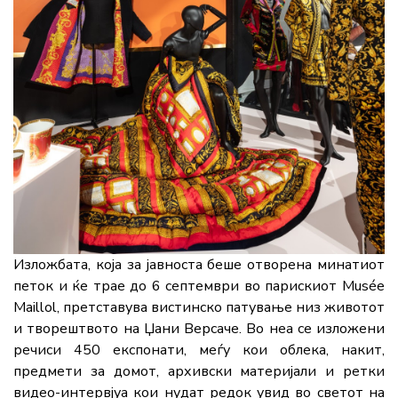
Изложбата, која за јавноста беше отворена минатиот
петок и ќе трае до 6 септември во парискиот Musée
Maillol, претставува вистинско патување низ животот
и творештвото на Џани Версаче. Во неа се изложени
речиси 450 експонати, меѓу кои облека, накит,
предмети за домот, архивски материјали и ретки
видео-интервјуа кои нудат редок увид во светот на