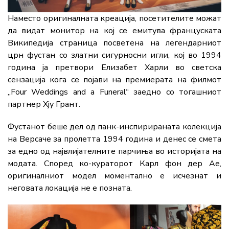
Наместо оригиналната креација, посетителите можат
да видат монитор на кој се емитува француската
Википедија страница посветена на легендарниот
црн фустан со златни сигурносни игли, кој во 1994
година ја претвори Елизабет Харли во светска
сензација кога се појави на премиерата на филмот
„Four Weddings and a Funeral“ заедно со тогашниот
партнер Хју Грант.
Фустанот беше дел од панк-инспирираната колекција
на Версаче за пролетта 1994 година и денес се смета
за едно од највлијателните парчиња во историјата на
модата. Според ко-кураторот Карл фон дер Ае,
оригиналниот модел моментално е исчезнат и
неговата локација не е позната.