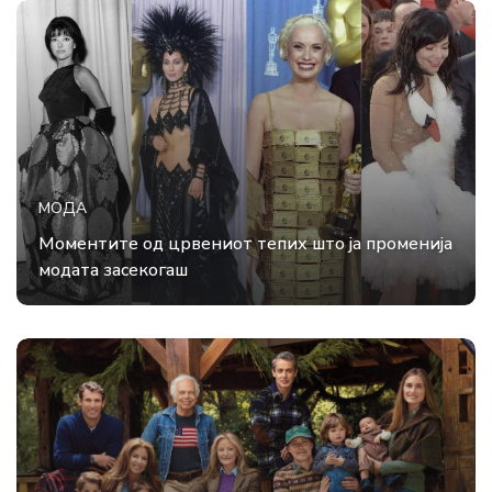
МОДА
Моментите од црвениот тепих што ја променија
модата засекогаш