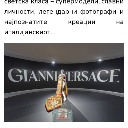
светска класа – супермодели, славни
личности, легендарни фотографи и
најпознатите креации на
италијанскиот...