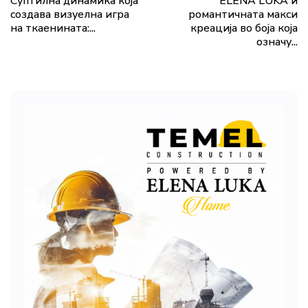
Суптилна динамика која
ELENA LUKA и
создава визуелна игра
романтичната макси
на ткаенината:...
креација во боја која
означу...