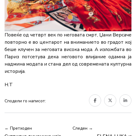
Повеќе од четврт век по неговата смрт, Џани Версаче
повторно е во центарот на вниманието во градот кој
беше клучен за неговата висока мода. А изложбата во
Париз потсетува дека неговото влијание одамна ја
надмина модата и стана дел од современата културна
историја.
Н.Т
Сподели го написот:
← Претходен
Следен →