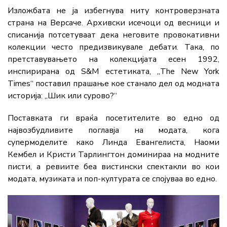
Изложбата не ја избегнува ниту контроверзната
страна на Версаче. Архивски исечоци од весници и
списанија потсетуваат дека неговите провокативни
колекции често предизвикувале дебати. Така, по
претставувањето на колекцијата есен 1992,
инспирирана од S&M естетиката, „The New York
Times“ поставил прашање кое станало дел од модната
историја: „Шик или сурово?“
Поставката ги враќа посетителите во едно од
највозбудливите поглавја на модата, кога
супермоделите како Линда Евангелиста, Наоми
Кембел и Кристи Тарлингтон доминираа на модните
писти, а ревиите беа вистински спектакли во кои
модата, музиката и поп-културата се спојуваа во едно.