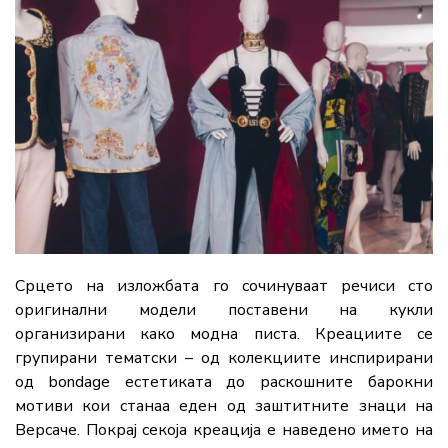
Срцето на изложбата го сочинуваат речиси сто
оригинални модели поставени на кукли
организирани како модна писта. Креациите се
групирани тематски – од колекциите инспирирани
од bondage естетиката до раскошните барокни
мотиви кои станаа еден од заштитните знаци на
Версаче. Покрај секоја креација е наведено името на