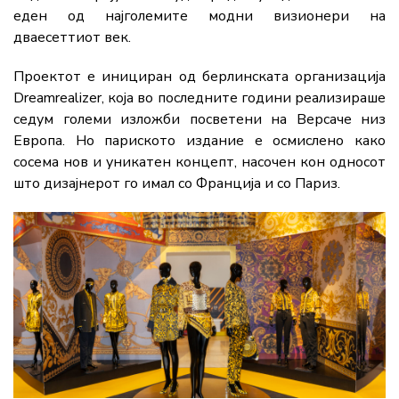
еден од најголемите модни визионери на
дваесеттиот век.
Проектот е инициран од берлинската организација
Dreamrealizer, која во последните години реализираше
седум големи изложби посветени на Версаче низ
Европа. Но париското издание е осмислено како
сосема нов и уникатен концепт, насочен кон односот
што дизајнерот го имал со Франција и со Париз.