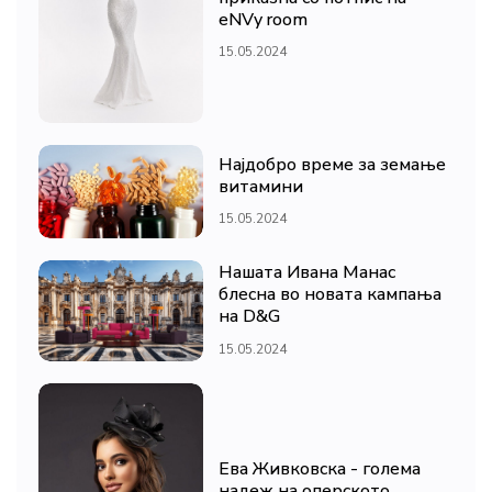
eNVy room
15.05.2024
Најдобро време за земање
витамини
15.05.2024
Нашата Ивана Манас
блесна во новата кампања
на D&G
15.05.2024
Ева Живковска - голема
надеж на оперското