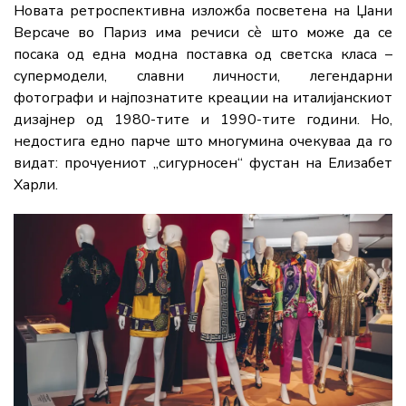
Новата ретроспективна изложба посветена на Џани
Версаче во Париз има речиси сè што може да се
посака од една модна поставка од светска класа –
супермодели, славни личности, легендарни
фотографи и најпознатите креации на италијанскиот
дизајнер од 1980-тите и 1990-тите години. Но,
недостига едно парче што многумина очекуваа да го
видат: прочуениот „сигурносен“ фустан на Елизабет
Харли.