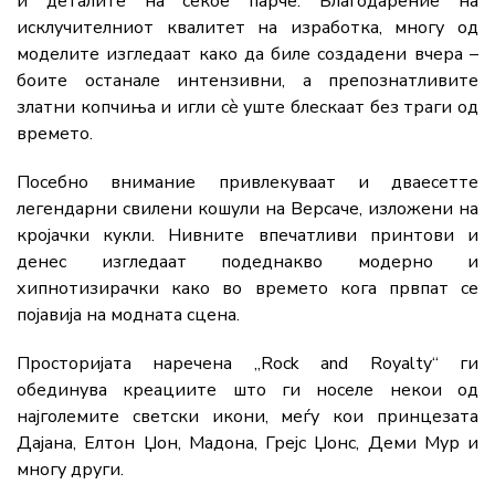
и деталите на секое парче. Благодарение на
исклучителниот квалитет на изработка, многу од
моделите изгледаат како да биле создадени вчера –
боите останале интензивни, а препознатливите
златни копчиња и игли сè уште блескаат без траги од
времето.
Посебно внимание привлекуваат и дваесетте
легендарни свилени кошули на Версаче, изложени на
кројачки кукли. Нивните впечатливи принтови и
денес изгледаат подеднакво модерно и
хипнотизирачки како во времето кога првпат се
појавија на модната сцена.
Просторијата наречена „Rock and Royalty“ ги
обединува креациите што ги носеле некои од
најголемите светски икони, меѓу кои принцезата
Дајана, Елтон Џон, Мадона, Грејс Џонс, Деми Мур и
многу други.