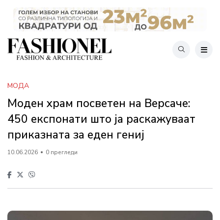
МОДА
Моден храм посветен на Версаче:
450 експонати што ја раскажуваат
приказната за еден гениј
10.06.2026
0 прегледи