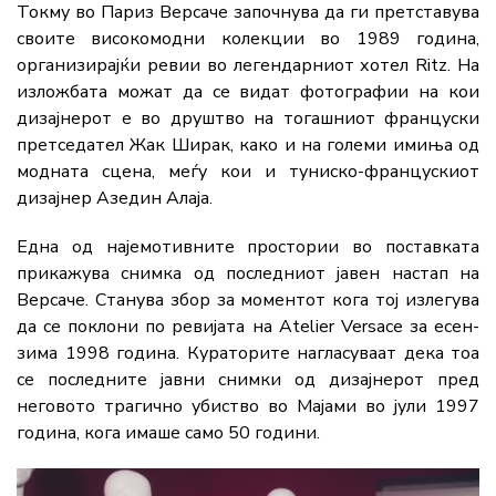
Токму во Париз Версаче започнува да ги претставува
своите високомодни колекции во 1989 година,
организирајќи ревии во легендарниот хотел Ritz. На
изложбата можат да се видат фотографии на кои
дизајнерот е во друштво на тогашниот француски
претседател Жак Ширак, како и на големи имиња од
модната сцена, меѓу кои и туниско-францускиот
дизајнер Азедин Алаја.
Една од најемотивните простории во поставката
прикажува снимка од последниот јавен настап на
Версаче. Станува збор за моментот кога тој излегува
да се поклони по ревијата на Atelier Versace за есен-
зима 1998 година. Кураторите нагласуваат дека тоа
се последните јавни снимки од дизајнерот пред
неговото трагично убиство во Мајами во јули 1997
година, кога имаше само 50 години.