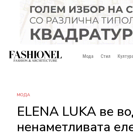
Мода
Стил
Култур
МОДА
ELENA LUKA ве во
ненаметливата еле