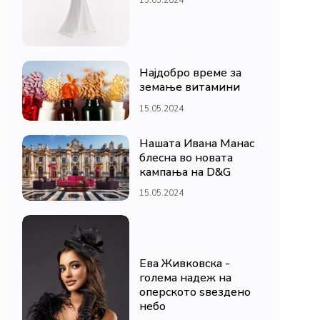
Најдобро време за
земање витамини
15.05.2024
Нашата Ивана Манас
блесна во новата
кампања на D&G
15.05.2024
Ева Живковска -
голема надеж на
оперското ѕвездено
небо