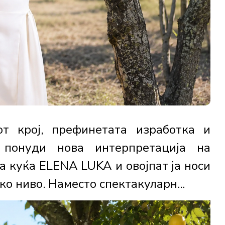
от крој, префинетата изработка и
а понуди нова интерпретација на
а куќа ELENA LUKA и овојпат ја носи
о ниво. Наместо спектакуларн...