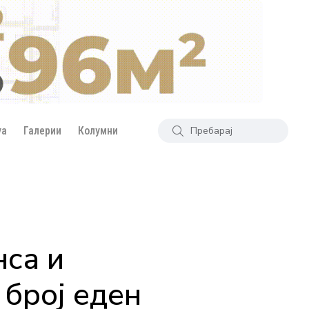
уа
Галерии
Колумни
са и
 број еден