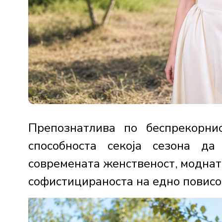
Препознатлива по беспрекорни
способноста секоја сезона д
современата женственост, моднат
софистицираноста на едно повисок