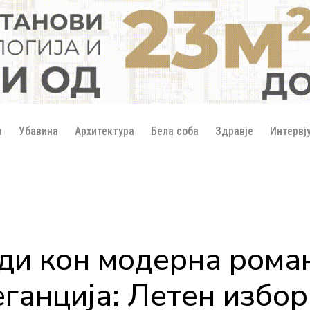
а
Убавина
Архитектура
Бела соба
Здравје
Интервј
ди кон модерна роман
ганција: Летен избор