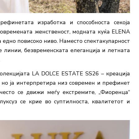
рефинетата изработка и способноста секоја
современата женственост, модната куќа ELENA
а едно повисоко ниво. Наместо спектакуларност
те линии, безвременската елеганција и летната
.
колекцијата LA DOLCE ESTATE SS26 – креација
, но ја интерпретира низ современ и префинет
често се движи меѓу екстремите, „Фиоренца“
луксуз се крие во суптилноста, квалитетот и