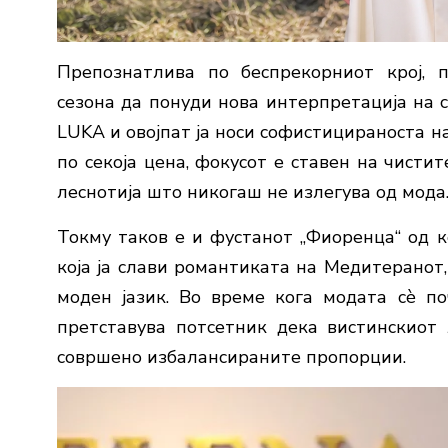
Препознатлива по беспрекорниот крој, п
сезона да понуди нова интерпретација на 
LUKA и овојпат ја носи софистицираноста н
по секоја цена, фокусот е ставен на чисти
леснотија што никогаш не излегува од мода
Токму таков е и фустанот „Фиоренца“ од 
која ја слави романтиката на Медитеранот
моден јазик. Во време кога модата сè по
претставува потсетник дека вистинскиот 
совршено избалансираните пропорции.