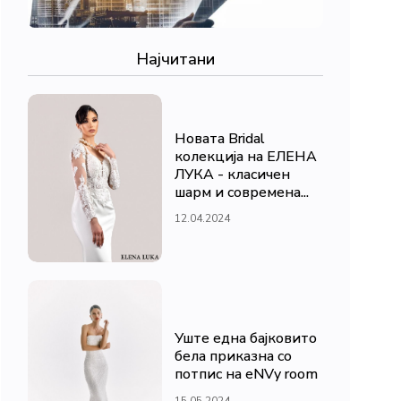
Најчитани
Новата Bridal
колекција на ЕЛЕНА
ЛУКА - класичен
шарм и современа...
12.04.2024
Уште една бајковито
бела приказна со
потпис на eNVy room
15.05.2024