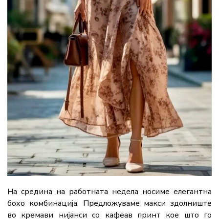
На средина на работната недела носиме елегантна
бохо комбинација. Предложуваме макси здолниште
во кремави нијанси со кафеав принт кое што го