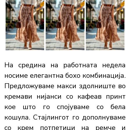
На средина на работната недела
носиме елегантна бохо комбинација.
Предложуваме макси здолниште во
кремави нијанси со кафеав принт
кое што го спојуваме со бела
кошула. Стајлингот го дополнуваме
со крем потпетици на ремче и