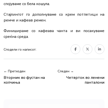
спојуваме со бела кошула.
Стајлингот го дополнуваме со крем потпетици на
ремче и кафеав ремен.
Финишираме со кафеава чанта и ви посакуваме
среќна среда.
Сподели го написот:
← Претходен
Следен →
Вторник во фустан на
Четврток во ленени
копчиња
панталони