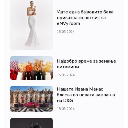
Уште една бајковито бела
приказна со потпис на
eNVy room
15.05.2024
Најдобро време за земање
витамини
15.05.2024
Нашата Ивана Манас
блесна во новата кампања
на D&G
15.05.2024