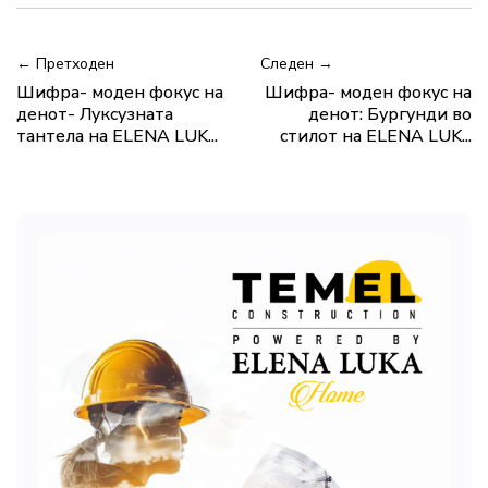
← Претходен
Следен →
Шифра- моден фокус на
Шифра- моден фокус на
денот- Луксузната
денот: Бургунди во
тантела на ELENA LUK...
стилот на ELENA LUK...