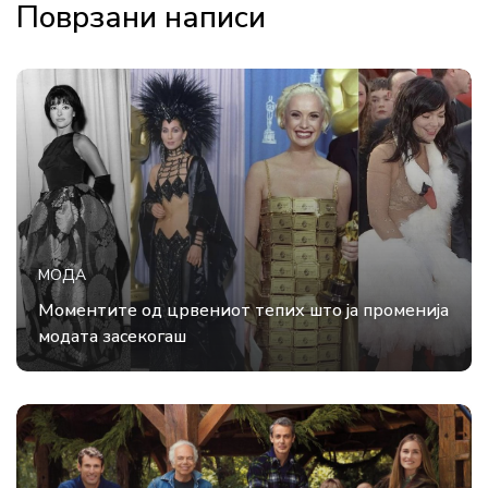
Поврзани написи
МОДА
Моментите од црвениот тепих што ја променија
модата засекогаш