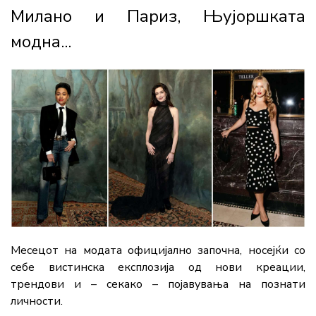
Милано и Париз, Њујоршката
модна...
Месецот на модата официјално започна, носејќи со
себе вистинска експлозија од нови креации,
трендови и – секако – појавувања на познати
личности.