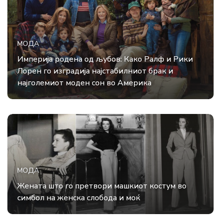
МОДА
Империја родена од љубов: Како Ралф и Рики
Лорен го изградија најстабилниот брак и
најголемиот моден сон во Америка
МОДА
Жената што го претвори машкиот костум во
симбол на женска слобода и моќ