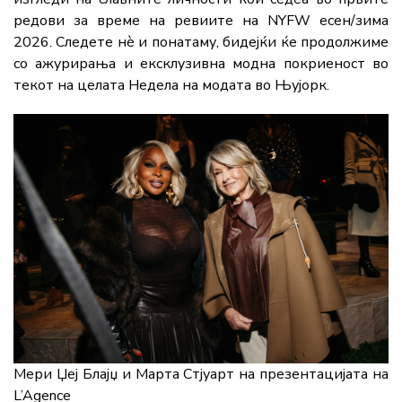
редови за време на ревиите на NYFW есен/зима
2026. Следете нè и понатаму, бидејќи ќе продолжиме
со ажурирања и ексклузивна модна покриеност во
текот на целата Недела на модата во Њујорк.
Мери Џеј Блајџ и Марта Стјуарт на презентацијата на
L’Agence