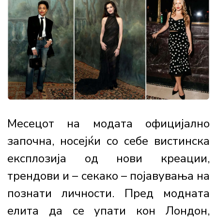
Месецот на модата официјално
започна, носејќи со себе вистинска
експлозија од нови креации,
трендови и – секако – појавувања на
познати личности. Пред модната
елита да се упати кон Лондон,