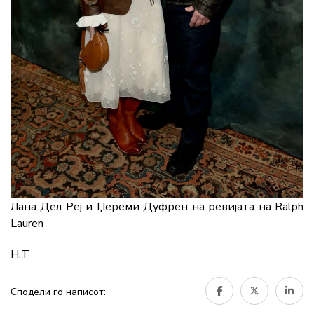
Лана Дел Реј и Џереми Дуфрен на ревијата на Ralph
Lauren
Н.Т
Сподели го написот: