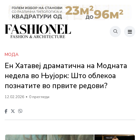
МОДА
Ен Хатавеј драматична на Модната
недела во Њујорк: Што облекоа
познатите во првите редови?
12.02.2026
0 прегледи