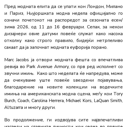
Пред модната елита да се упати кон Лондон, Милано
и Париз, Њујоршката модна недела официјално го
означи почетокот на распоредот за сезоната есен/
зима 2026, од 11 до 16 февруари. Сепак, за некои
дизајнери овие датуми повеќе служат како насока
отколку како строго правило, бидејќи нетрпеливо
сакаат да ја започнат модната еуфорија порано.
Marc Jacobs ја отвори модната фешта со впечатлива
ревија во Park Avenue Armory, со прв ред исполнет со
звучни имињ. Како што неделата ќе напредува, може
да очекуваме уште повеќе ѕвездени појавувања,
благодарение на новите колекции на водечките
имиња на американската модна сцена, меѓу кои Tory
Burch, Coach, Carolina Herrera, Michael Kors, LaQuan Smith,
Altuzarra и многу други.
Во продолжение, ги издвојува сите највпечатливи
изгледи на славните личности кои седеа во првите