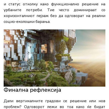
и статус отколку како функционално решение на
урбаните потреби. Тие често доминираат со
хоризонталниот пејзаж без да одговорат на реални
социо-еколошки барања.
Финална рефлексија
Дали вертикалните градови се решение или нов
проблем? Одговорот лежи во тоа како ќе бидат