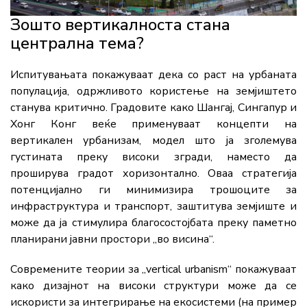
Зошто вертикалноста стана
централна тема?
Испитувањата покажуваат дека со раст на урбаната
популација, одржливото користење на земјиштето
станува критично. Градовите како Шангај, Сингапур и
Хонг Конг веќе применуваат концепти на
вертикален урбанизам, модел што ја зголемува
густината преку високи згради, наместо да
проширува градот хоризонтално. Оваа стратегија
потенцијално ги минимизира трошоците за
инфраструктура и транспорт, заштитува земјиште и
може да ја стимулира благосостојбата преку паметно
планирани јавни простори „во висина“.
Современите теории за „vertical urbanism“ покажуваат
како дизајнот на високи структури може да се
искористи за интегрирање на екосистеми (на пример