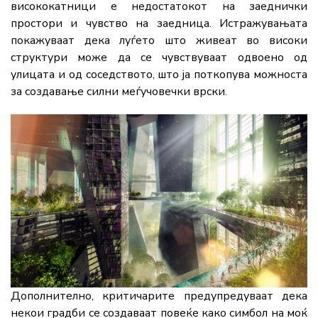
висококатници е недостатокот на заеднички
простори и чувство на заедница. Истражувањата
покажуваат дека луѓето што живеат во високи
структури може да се чувствуваат одвоено од
улицата и од соседството, што ја поткопува можноста
за создавање силни меѓучовечки врски.
Дополнително, критичарите предупредуваат дека
некои градби се создаваат повеќе како симбол на моќ