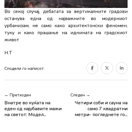
Во секој случај, дебатата за вертикалните градови
останува една од најважните во модерниот
урбанизам, не само како архитектонски феномен,
туку и како прашање на иднината на градскиот
живот
Н.Т
Сподели го написот:
← Претходен
Следен →
Внатре во куќата на
Четири соби и сауна на
еден од најубавите мажи
само 7 квадратни
на светот: Модел...
метри- погледнете го...