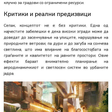
клучно за градови со ограничени ресурси.
Критики и реални предизвици
Сепак, концептот не е без критики. Една од
најчестите забелешки е дека високи згради може да
доведат до засенчување на улиците, нарушување на
природните ветрови, па дури и до загуба на сончева
светлина, што има влијание на благосостојбата на
граѓаните и квалитетот на јавните простори. Овие
ефекти бараат внимателно планирање на
аеродинамичкиот и светлосен систем во урбаните
јадра.