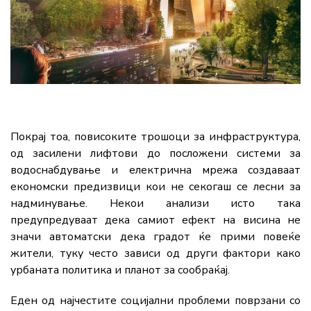
Покрај тоа, повисоките трошоци за инфраструктура,
од засилени лифтови до посложени системи за
водоснабдување и електрична мрежа создаваат
економски предизвици кои не секогаш се лесни за
надминување. Некои анализи исто така
предупредуваат дека самиот ефект на висина не
значи автоматски дека градот ќе прими повеќе
жители, туку често зависи од други фактори како
урбаната политика и планот за сообраќај.
Еден од најчестите социјални проблеми поврзани со