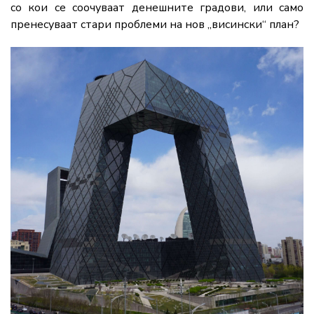
со кои се соочуваат денешните градови, или само
пренесуваат стари проблеми на нов „висински“ план?