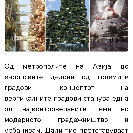
Од метрополите на Азија до
европските делови од големите
градови, концептот на
вертикалните градови станува една
од најконтроверзните теми во
модерното градежништво и
урбанизам. Дали тие претставуваат