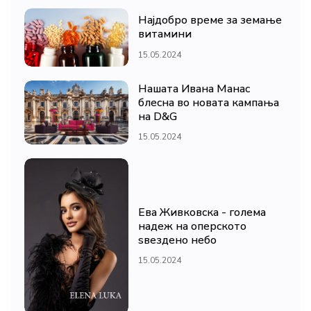
Најдобро време за земање
витамини
15.05.2024
Нашата Ивана Манас
блесна во новата кампања
на D&G
15.05.2024
Ева Живковска - голема
надеж на оперското
ѕвездено небо
15.05.2024