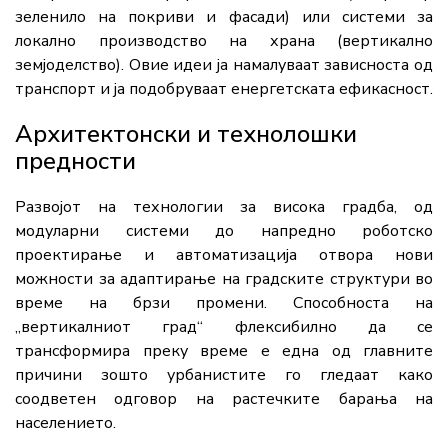
зеленило на покриви и фасади) или системи за
локално производство на храна (вертикално
земјоделство). Овие идеи ја намалуваат зависноста од
транспорт и ја подобруваат енергетската ефикасност.
Архитектонски и технолошки
предности
Развојот на технологии за висока градба, од
модуларни системи до напредно роботско
проектирање и автоматизација отвора нови
можности за адаптирање на градските структури во
време на брзи промени. Способноста на
„вертикалниот град“ флексибилно да се
трансформира преку време е една од главните
причини зошто урбанистите го гледаат како
соодветен одговор на растечките барања на
населението.