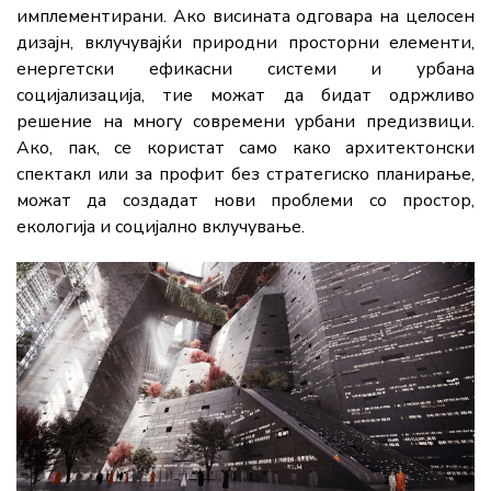
имплементирани. Ако висината одговара на целосен
дизајн, вклучувајќи природни просторни елементи,
енергетски ефикасни системи и урбана
социјализација, тие можат да бидат одржливо
решение на многу современи урбани предизвици.
Ако, пак, се користат само како архитектонски
спектакл или за профит без стратегиско планирање,
можат да создадат нови проблеми со простор,
екологија и социјално вклучување.