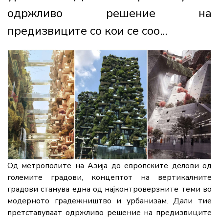
одржливо решение на
предизвиците со кои се соо...
Од метрополите на Азија до европските делови од
големите градови, концептот на вертикалните
градови станува една од најконтроверзните теми во
модерното градежништво и урбанизам. Дали тие
претставуваат одржливо решение на предизвиците