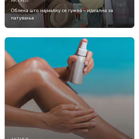
АКТУЕЛ
Облека што најмалку се гужва – идеална за
патувања