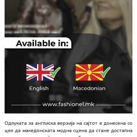
Одлуката за англиска верзија на сајтот е донесена со
цел да македонската модна сцена да стане достапна