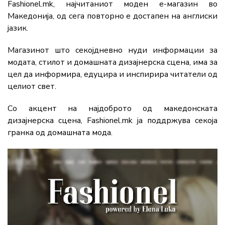
Fashionel.mk, најчитаниот моден е-магазин во
Македонија, од сега повторно е достапен на англиски
јазик.
Магазинот што секојдневно нуди информации за
модата, стилот и домашната дизајнерска сцена, има за
цел да информира, едуцира и инспирира читатели од
целиот свет.
Со акцент на најдоброто од македонската
дизајнерска сцена, Fashionel.mk ја поддржува секоја
гранка од домашната мода.