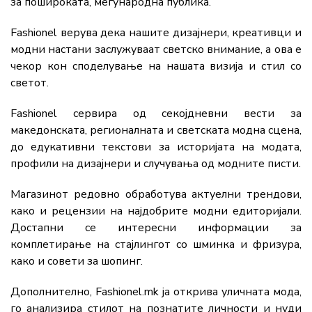
за пошироката, меѓународна публика.
Fashionel верува дека нашите дизајнери, креативци и
модни настани заслужуваат светско внимание, а ова е
чекор кон споделување на нашата визија и стил со
светот.
Fashionel сервира од секојдневни вести за
македонската, регионалната и светската модна сцена,
до едукативни текстови за историјата на модата,
профили на дизајнери и случувања од модните писти.
Магазинот редовно обработува актуелни трендови,
како и рецензии на најдобрите модни едиторијали.
Достапни се интересни информации за
комплетирање на стајлингот со шминка и фризура,
како и совети за шопинг.
Дополнително, Fashionel.mk ја открива уличната мода,
го анализира стилот на познатите личности и нуди