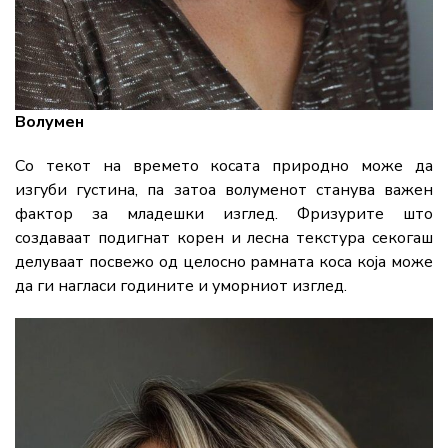
Волумен
Со текот на времето косата природно може да
изгуби густина, па затоа волуменот станува важен
фактор за младешки изглед. Фризурите што
создаваат подигнат корен и лесна текстура секогаш
делуваат посвежо од целосно рамната коса која може
да ги нагласи годините и уморниот изглед.