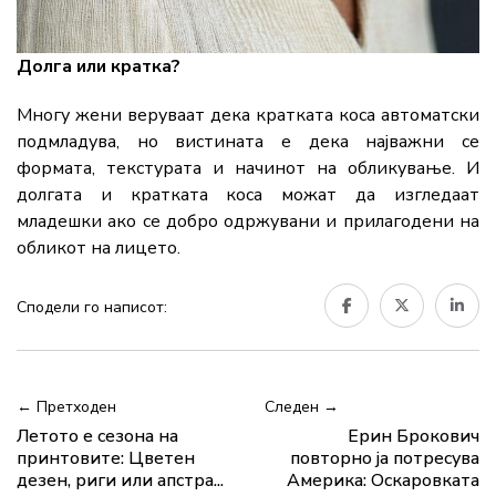
Долга или кратка?
Многу жени веруваат дека кратката коса автоматски
подмладува, но вистината е дека најважни се
формата, текстурата и начинот на обликување. И
долгата и кратката коса можат да изгледаат
младешки ако се добро одржувани и прилагодени на
обликот на лицето.
Сподели го написот:
← Претходен
Следен →
Летото е сезона на
Ерин Брокович
принтовите: Цветен
повторно ја потресува
дезен, риги или апстра...
Америка: Оскаровката