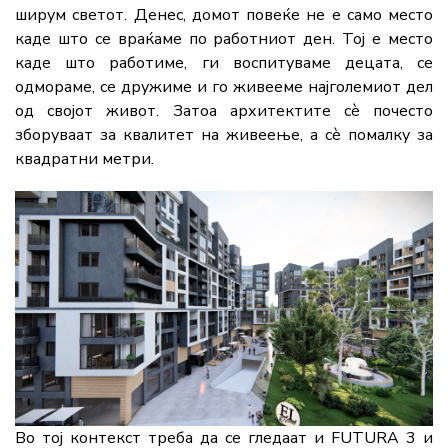
ширум светот. Денес, домот повеќе не е само место
каде што се враќаме по работниот ден. Тој е место
каде што работиме, ги воспитуваме децата, се
одмораме, се дружиме и го живееме најголемиот дел
од својот живот. Затоа архитектите сè почесто
зборуваат за квалитет на живеење, а сè помалку за
квадратни метри.
Во тој контекст треба да се гледаат и FUTURA 3 и