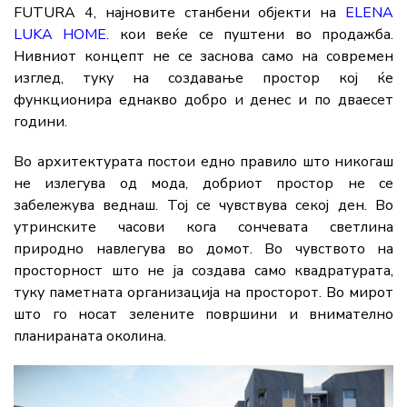
FUTURA 4, најновите станбени објекти на
ELENA
LUKA HOME
. кои веќе се пуштени во продажба.
Нивниот концепт не се заснова само на современ
изглед, туку на создавање простор кој ќе
функционира еднакво добро и денес и по дваесет
години.
Во архитектурата постои едно правило што никогаш
не излегува од мода, добриот простор не се
забележува веднаш. Тој се чувствува секој ден. Во
утринските часови кога сончевата светлина
природно навлегува во домот. Во чувството на
просторност што не ја создава само квадратурата,
туку паметната организација на просторот. Во мирот
што го носат зелените површини и внимателно
планираната околина.