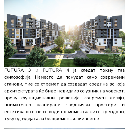
FUTURA 3 и FUTURA 4 ја следат токму таа
филозофија. Наместо да понудат само современи
станови, тие се стремат да создадат средина во која
архитектурата ќе биде невидлив сојузник на човекот,
преку функционални решенија, современ дизајн,
внимателно планирани заеднички простори и
естетика што не се води од моменталните трендови,
туку од идејата за безвременско живеење.