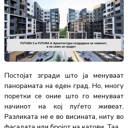
Постојат згради што ја менуваат
панорамата на еден град. Но, многу
поретки се оние што го менуваат
начинот на кој луѓето живеат.
Разликата не е во висината, ниту во
фасадата или бројот на катови. Таа...