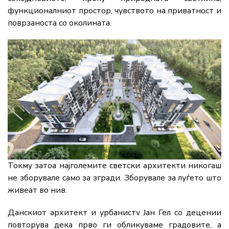
функционалниот простор, чувството на приватност и
поврзаноста со околината.
Токму затоа најголемите светски архитекти никогаш
не зборувале само за згради. Зборувале за луѓето што
живеат во нив.
Данскиот архитект и урбанистv Јан Гел со децении
повторува дека прво ги обликуваме градовите, а