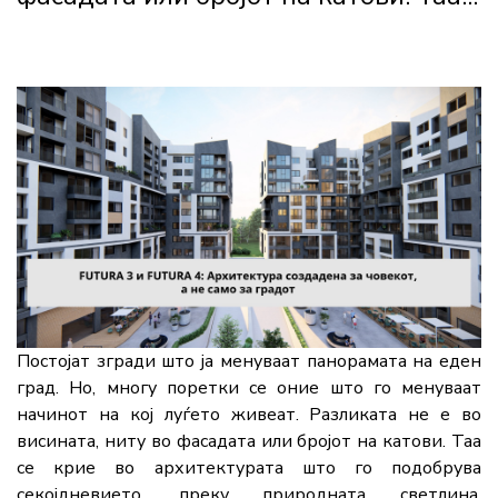
Постојат згради што ја менуваат панорамата на еден
град. Но, многу поретки се оние што го менуваат
начинот на кој луѓето живеат. Разликата не е во
висината, ниту во фасадата или бројот на катови. Таа
се крие во архитектурата што го подобрува
секојдневието, преку природната светлина,