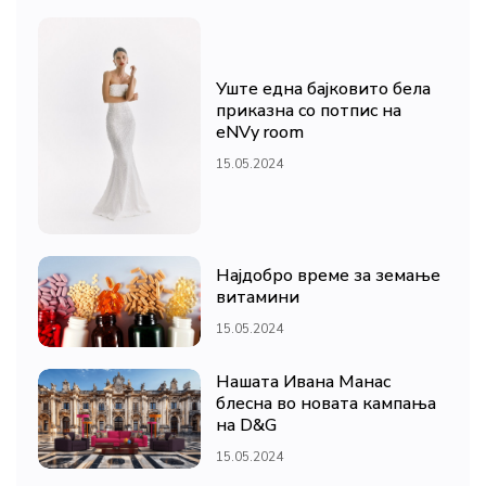
Уште една бајковито бела
приказна со потпис на
eNVy room
15.05.2024
Најдобро време за земање
витамини
15.05.2024
Нашата Ивана Манас
блесна во новата кампања
на D&G
15.05.2024