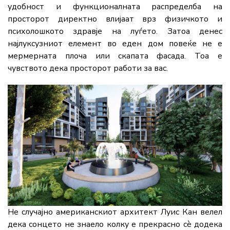
удобност и функционалната распределба на
просторот директно влијаат врз физичкото и
психолошкото здравје на луѓето. Затоа денес
најлуксузниот елемент во еден дом повеќе не е
мермерната плоча или скапата фасада. Тоа е
чувството дека просторот работи за вас.
Не случајно американскиот архитект Луис Кан велел
дека сонцето не знаело колку е прекрасно сè додека