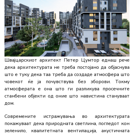
Швајцарскиот архитект Петер Цумтор еднаш рече
дека архитектурата не треба постојано да објаснува
што е туку дека таа треба да создаде атмосфера што
човекот ќе ја почувствува без зборови. Токму
атмосферата е она што ги разликува просечните
станбени објекти од оние што навистина стануваат
дом.
Современите истражувања во архитектурата
покажуваат дека природната светлина, погледот кон
зеленило, квалитетната вентилација, акустичната