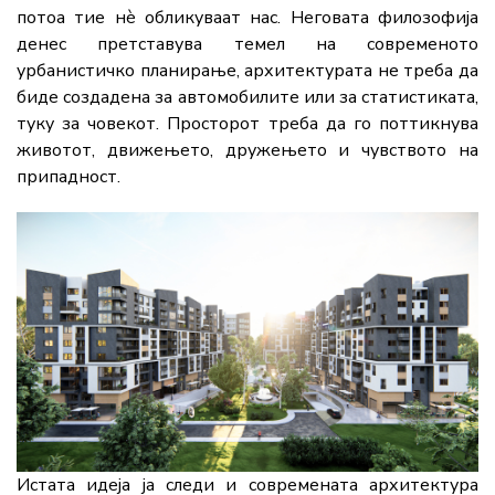
потоа тие нè обликуваат нас. Неговата филозофија
денес претставува темел на современото
урбанистичко планирање, архитектурата не треба да
биде создадена за автомобилите или за статистиката,
туку за човекот. Просторот треба да го поттикнува
животот, движењето, дружењето и чувството на
припадност.
Истата идеја ја следи и современата архитектура