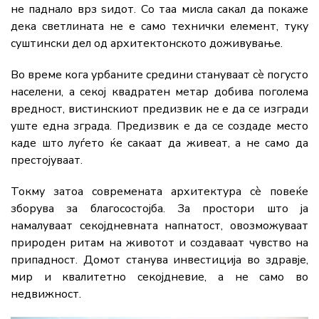
не паднало врз ѕидот. Со таа мисла сакал да покаже
дека светлината не е само технички елемент, туку
суштински дел од архитектонското доживување.
Во време кога урбаните средини стануваат сè погусто
населени, а секој квадратен метар добива поголема
вредност, вистинскиот предизвик не е да се изгради
уште една зграда. Предизвик е да се создаде место
каде што луѓето ќе сакаат да живеат, а не само да
престојуваат.
Токму затоа современата архитектура сè повеќе
зборува за благосостојба. За простори што ја
намалуваат секојдневната напнатост, овозможуваат
природен ритам на животот и создаваат чувство на
припадност. Домот станува инвестиција во здравје,
мир и квалитетно секојдневие, а не само во
недвижност.