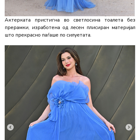
Актерката пристигна во светлосина тоалета без
прерамки, изработена од лесен плисиран материјал
што прекрасно паѓаше по силуетата.