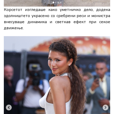
Корсетот изгледаше како уметничко дело, додека
здолништето украсено со сребрени реси и монистра
внесуваше динамика и светкав ефект при секое
движење.