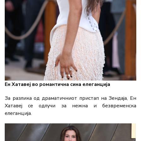
Ен Хатавеј во романтична сина елеганција
За разлика од драматичниот пристап на Зендаја, Ен
Хатавеј се одлучи за нежна и безвременска
елеганција.