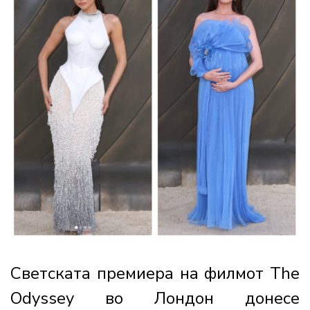
Светската премиера на филмот The
Odyssey во Лондон донесе