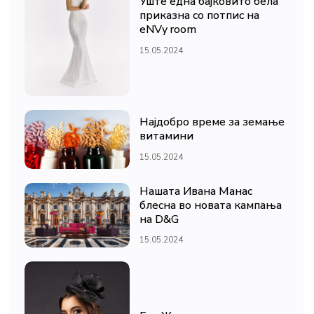
Уште една бајковито бела
приказна со потпис на
eNVy room
15.05.2024
Најдобро време за земање
витамини
15.05.2024
Нашата Ивана Манас
блесна во новата кампања
на D&G
15.05.2024