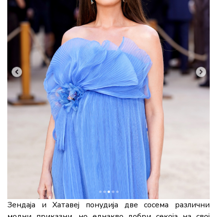
Зендаја и Хатавеј понудија две сосема различни
модни приказни, но еднакво добри секоја на свој