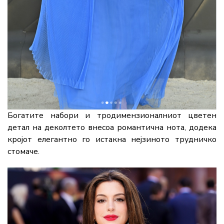
Богатите набори и тродимензионалниот цветен
детал на деколтето внесоа романтична нота, додека
кројот елегантно го истакна нејзиното трудничко
стомаче.