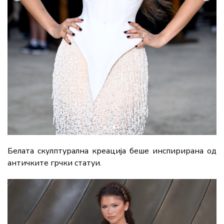
Белата скулптурална креација беше инспирирана од
античките грчки статуи.