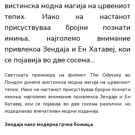
вистинска модна магија на црвениот
тепих. Иако на настанот
присуствуваа бројни познати
имиња, најголемо внимание
привлекоа Зендаја и Ен Хатавеј, кои
се појавија во две сосема...
Светската премиера на филмот The Odyssey во
Лондон донесе вистинска модна магија на црвениот
тепих. Иако на настанот присуствуваа бројни познати
имиња, најголемо внимание привлекоа Зендаја и Ен
Хатавеј, кои се појавија во две сосема различни, но
подеднакво впечатливи модни изданија.
Зендаја како модерна грчка божица