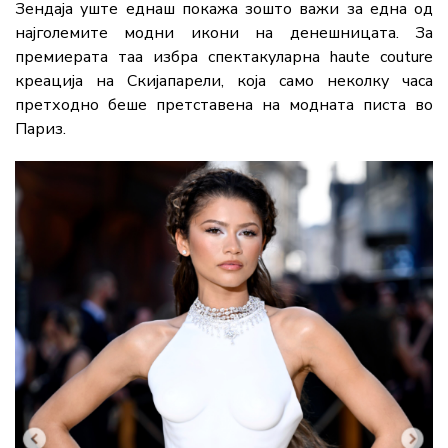
Зендаја уште еднаш покажа зошто важи за една од
најголемите модни икони на денешницата. За
премиерата таа избра спектакуларна haute couture
креација на Скијапарели, која само неколку часа
претходно беше претставена на модната писта во
Париз.