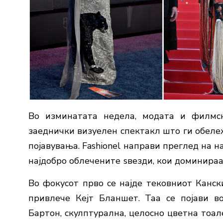
Во изминатата недела, модата и филмск
заеднички визуелен спектакл што ги обеле
појавувања. Fashionel направи преглед на 
најдобро облечените ѕвезди, кои доминираа
Во фокусот прво се најде тековниот Канс
привлече Кејт Бланшет. Таа се појави в
Бартон, скулптурална, целосно цветна тоа