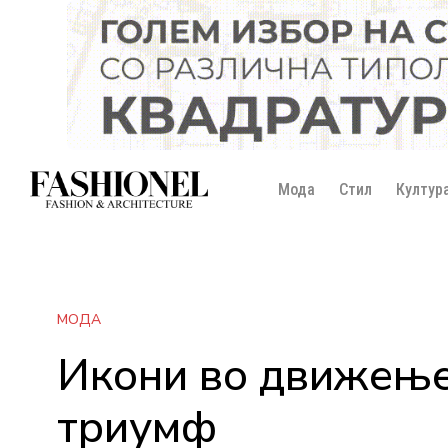
Мода
Стил
Култур
МОДА
Икони во движење
триумф