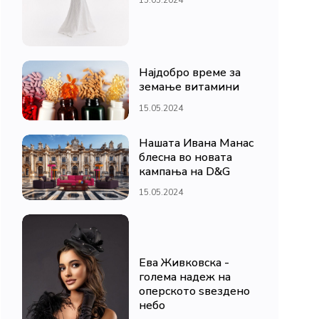
Најдобро време за
земање витамини
15.05.2024
Нашата Ивана Манас
блесна во новата
кампања на D&G
15.05.2024
Ева Живковска -
голема надеж на
оперското ѕвездено
небо