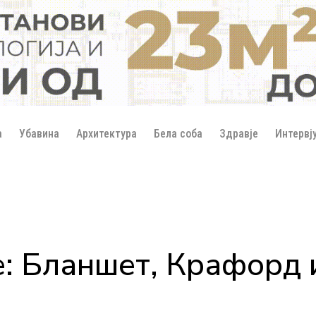
а
Убавина
Архитектура
Бела соба
Здравје
Интервј
: Бланшет, Крафорд и