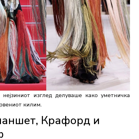
 нејзиниот изглед делуваше како уметничка
црвениот килим.
ланшет, Крафорд и
ф