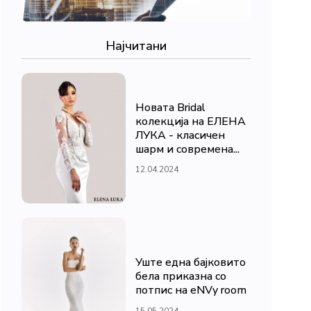
Најчитани
Новата Bridal
колекција на ЕЛЕНА
ЛУКА - класичен
шарм и современа...
12.04.2024
Уште една бајковито
бела приказна со
потпис на eNVy room
15.05.2024