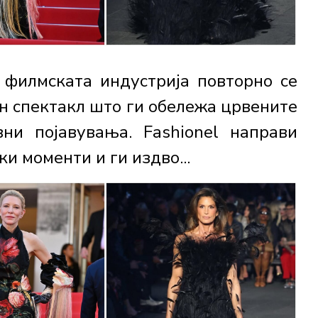
 филмската индустрија повторно се
ен спектакл што ги обележа црвените
вни појавувања. Fashionel направи
и моменти и ги издво...