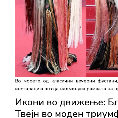
Во морето од класични вечерни фустани,
инсталација што ја надминува рамката на 
Икони во движење: Б
Твејн во моден триум