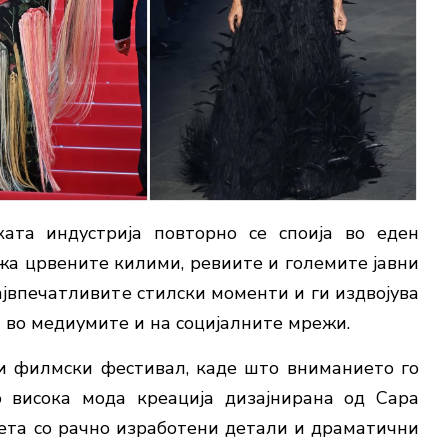
ата индустрија повторно се споија во еден
жа црвените килими, ревиите и големите јавни
највпечатливите стилски моменти и ги издвојува
 во медиумите и на социјалните мрежи.
ки филмски фестивал, каде што вниманието го
о висока мода креација дизајнирана од Сара
лета со рачно изработени детали и драматични