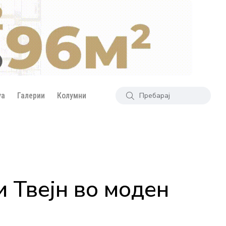
уа
Галерии
Колумни
 Твејн во моден