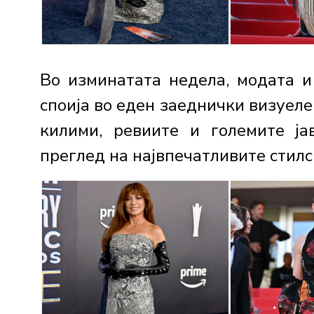
Во изминатата недела, модата и
споија во еден заеднички визуел
килими, ревиите и големите ја
преглед на највпечатливите стилск