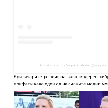
A post shared by Vogue Australia (@vogueaus
Критичарите ја опишаа како модерен хибри
прифати како еден од најсилните модни мо