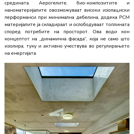
средината. Аерогелите, био-композитите и
наноматеријалите овозможуваат високи изолациски
перформанси при минимална дебелина, додека PCM
материјалите ја складираат и ослободуваат топлината
според потребите на просторот. Ова води кон
концептот на „динамична фасада“, која не само што
изолира, туку и активно учествува во регулирањето
на енергијата.