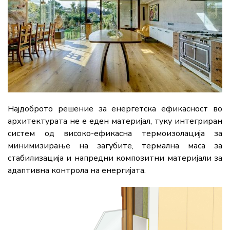
Најдоброто решение за енергетска ефикасност во
архитектурата не е еден материјал, туку интегриран
систем од високо-ефикасна термоизолација за
минимизирање на загубите, термална маса за
стабилизација и напредни композитни материјали за
адаптивна контрола на енергијата.