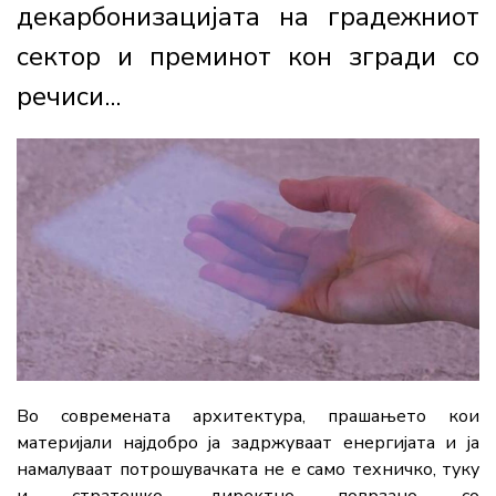
декарбонизацијата на градежниот
сектор и преминот кон згради со
речиси...
Во современата архитектура, прашањето кои
материјали најдобро ја задржуваат енергијата и ја
намалуваат потрошувачката не е само техничко, туку