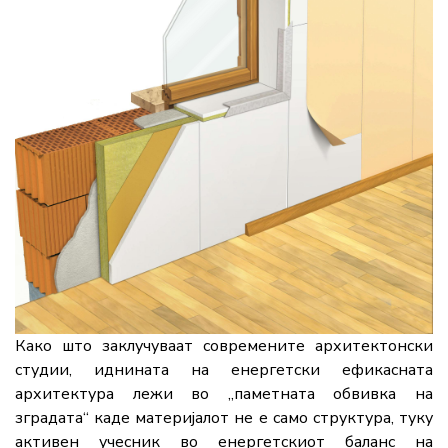
Како што заклучуваат современите архитектонски
студии, иднината на енергетски ефикасната
архитектура лежи во „паметната обвивка на
зградата“ каде материјалот не е само структура, туку
активен учесник во енергетскиот баланс на