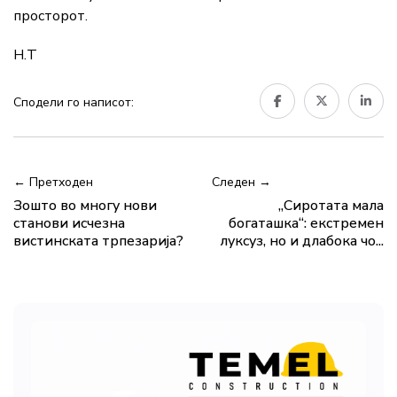
просторот.
Н.Т
Сподели го написот:
← Претходен
Следен →
Зошто во многу нови
„Сиротата мала
станови исчезна
богаташка“: екстремен
вистинската трпезарија?
луксуз, но и длабока чо...