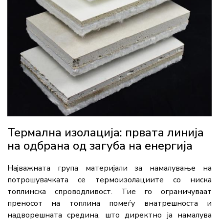
Термална изолација: првата линија
на одбрана од загуба на енергија
Најважната група материјали за намалување на
потрошувачката се термоизолациите со ниска
топлинска спроводливост. Тие го ограничуваат
преносот на топлина помеѓу внатрешноста и
надворешната средина, што директно ја намалува