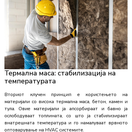
Термална маса: стабилизација на
температурата
Вториот клучен принцип е користењето на
материјали со висока термална маса, бетон, камен и
тула. Овие материјали ја апсорбираат и бавно ја
ослободуваат топлината, со што ја стабилизираат
внатрешната температура и го намалуваат врвното
оптоварување на HVAC системите.