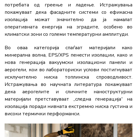
потребата од греење и ладење. Истражувања
покажуваат дека фасадните системи со ефикасна
изолација можат значително да ја намалат
оперативната енергија на зградите, особено во
климатски зони со големи температурни амплитуди.
Во оваа категорија спаѓаат материјали како
минерална волна, EPS/XPS пенести изолации, како и
нова генерација вакуумски изолациони панели и
аерогели, кои во лабораториски услови постигнуваат
исклучително ниска топлинска спроводливост.
Истражувања во научната литература покажуваат
дека аерогелите и сличните наноструктурни
материјали претставуваат „следна генерација“ на
изолација поради нивната екстремно ниска густина и
високи термички перформанси.