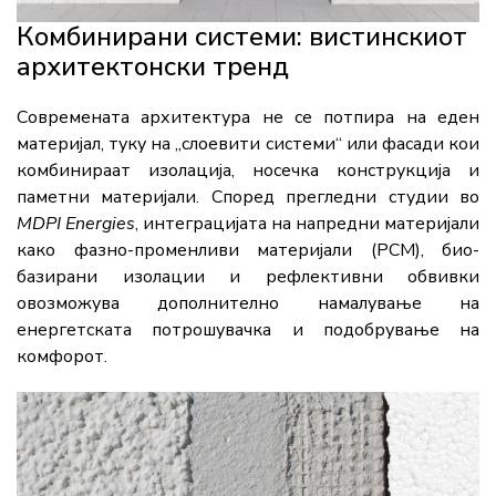
Комбинирани системи: вистинскиот
архитектонски тренд
Современата архитектура не се потпира на еден
материјал, туку на „слоевити системи“ или фасади кои
комбинираат изолација, носечка конструкција и
паметни материјали. Според прегледни студии во
MDPI Energies
, интеграцијата на напредни материјали
како фазно-променливи материјали (PCM), био-
базирани изолации и рефлективни обвивки
овозможува дополнително намалување на
енергетската потрошувачка и подобрување на
комфорот.