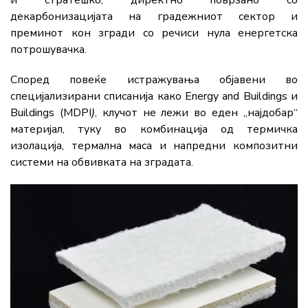
и стратешко, директно поврзано со
декарбонизацијата на градежниот сектор и
преминот кон згради со речиси нула енергетска
потрошувачка.
Според повеќе истражувања објавени во
специјализирани списанија како Energy and Buildings и
Buildings (MDPI
)
, клучот не лежи во еден „најдобар“
материјал, туку во комбинација од термичка
изолација, термална маса и напредни композитни
системи на обвивката на зградата.