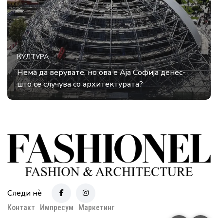
КУЛТУРА
Нема да верувате, но ова е Аја Софија денес-
што се случува со архитектурата?
Следи нè
Контакт
Импресум
Маркетинг