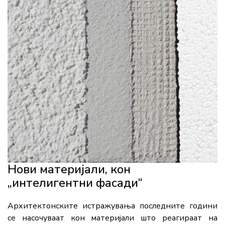
Нови материјали, кон
„интелигентни фасади“
Архитектонските истражувања последните години
се насочуваат кон материјали што реагираат на