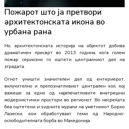
Пожарот што ја претвори
архитектонската икона во
урбана рана
Но, архитектонската историја на објектот добива
драматичен пресврт во 2013 година, кога голем
пожар сериозно го оштети централниот дел на
зградата.
Огнот уништи значителен дел од ентериерот,
вклучително и препознатливиот централeн хол, кој
важеше за едно од највпечатливите внатрешни
модернистички простори во регионот. Во несреќата
беа оштетени и ѕидните мурали на уметникот Борко
Лазески, кои обработуваат теми од Народно-
ослободителната борба во Македонија.