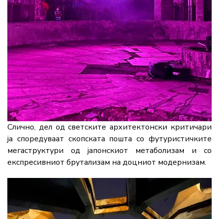
Слично, дел од светските архитектонски критичари
ја споредуваат скопската пошта со футуристичките
мегаструктури од јапонскиот метаболизам и со
експресивниот брутализам на доцниот модернизам.