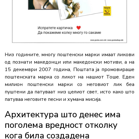
Низ годините, многу поштенски марки имаат ликови
од познати македонци или македонски мотиви, а на
15 декември 2007 година, Поштата ја промовираше
поштенската марка со ликот на нашиот Тоше. Еден
милион поштенски марки со неговиот лик беа
пуштени да патуваат низ целиот свет, исто како што
патуваа неговите песни и хумана мисија.
Архитектура што денес има
поголема вредност отколку
кога била создадена