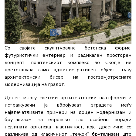
Со својата скулптурална бетонска форма,
футуристички ентериер и радикален просторен
концепт, поштенскиот комплекс во Скопје не
претставува само административен објект, туку
архитектонски бисер на постземјотресната
модернизација на градот.
Денес, многу светски архитектонски платформи и
истражувачи ја вбројуваат зградата меѓу
највпечатливите примери на доцен модернизам и
брутализам на европско тло, особено поради
нејзината органска пластичност, која драстично се
разликува од класичниот „тежок“ брутализам што