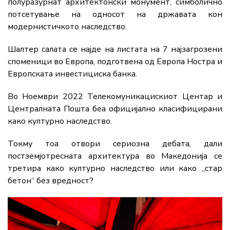
полуразурнат архитектонски монумент, симболично
потсетување на односот на државата кон
модернистичкото наследство.
Шалтер салата се најде на листата на 7 најзагрозени
споменици во Европа, подготвена од Европа Ностра и
Европската инвестициска банка.
Во Ноември 2022 Телекомуникацискиот Центар и
Централната Пошта беа официјално класифицирани
како културно наследство.
Токму тоа отвори сериозна дебата, дали
постземјотресната архитектура во Македонија се
третира како културно наследство или како „стар
бетон“ без вредност?