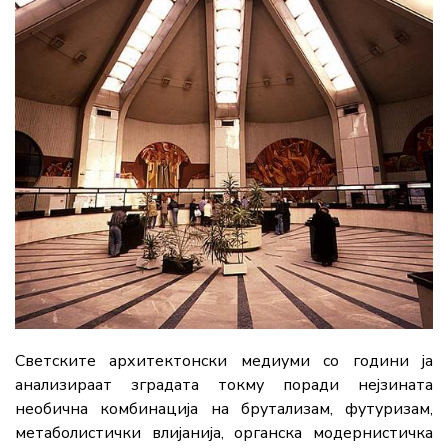
Светските архитектонски медиуми со години ја
анализираат зградата токму поради нејзината
необична комбинација на брутализам, футуризам,
метаболистички влијанија, органска модернистичка