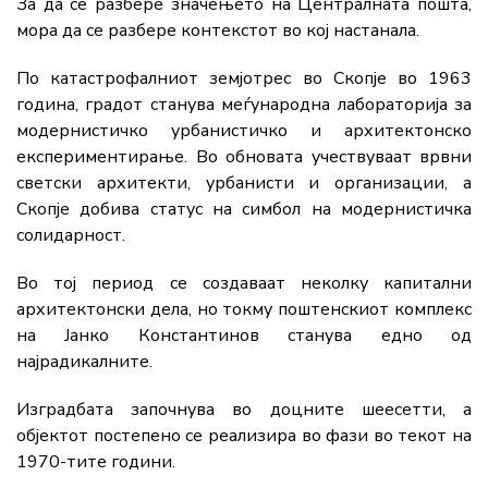
За да се разбере значењето на Централната пошта,
мора да се разбере контекстот во кој настанала.
По катастрофалниот земјотрес во Скопје во 1963
година, градот станува меѓународна лабораторија за
модернистичко урбанистичко и архитектонско
експериментирање. Во обновата учествуваат врвни
светски архитекти, урбанисти и организации, а
Скопје добива статус на симбол на модернистичка
солидарност.
Во тој период се создаваат неколку капитални
архитектонски дела, но токму поштенскиот комплекс
на Јанко Константинов станува едно од
најрадикалните.
Изградбата започнува во доцните шеесетти, а
објектот постепено се реализира во фази во текот на
1970-тите години.