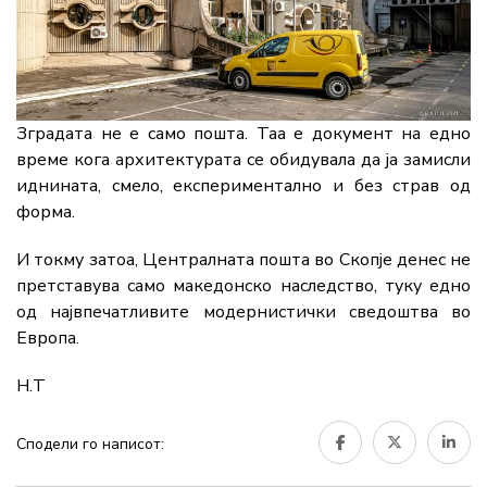
Зградата не е само пошта. Таа е документ на едно
време кога архитектурата се обидувала да ја замисли
иднината, смело, експериментално и без страв од
форма.
И токму затоа, Централната пошта во Скопје денес не
претставува само македонско наследство, туку едно
од највпечатливите модернистички сведоштва во
Европа.
Н.Т
Сподели го написот: