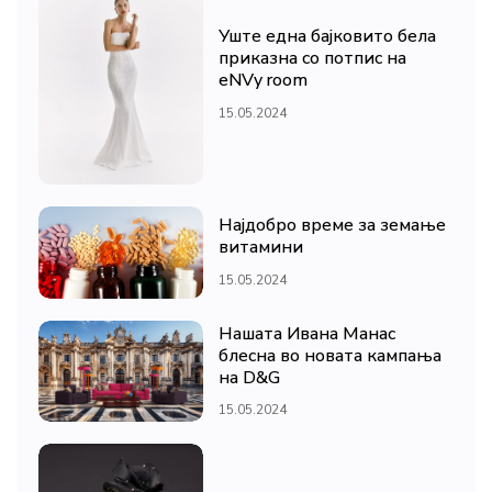
Уште една бајковито бела
приказна со потпис на
eNVy room
15.05.2024
Најдобро време за земање
витамини
15.05.2024
Нашата Ивана Манас
блесна во новата кампања
на D&G
15.05.2024