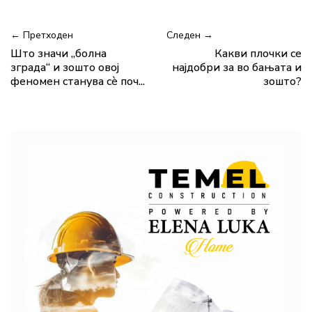
← Претходен
Следен →
Што значи „болна
Какви плочки се
зграда“ и зошто овој
најдобри за во бањата и
феномен станува сè поч...
зошто?