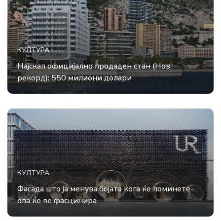
КУЛТУРА
Најскап официјално продаден стан (Нов
рекорд): 550 милиони долари
КУЛТУРА
Фасада што ја менува бојата кога ќе поминете-
ова ќе ве фасцинира