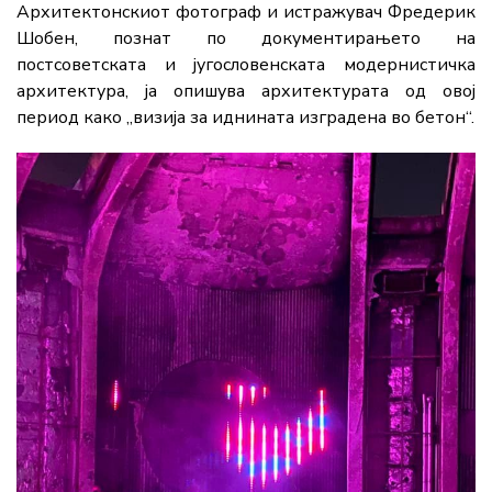
Архитектонскиот фотограф и истражувач
Фредерик
Шобен
, познат по документирaњето на
постсоветската и југословенската модернистичка
архитектура, ја опишува архитектурата од овој
период како „визија за иднината изградена во бетон“.