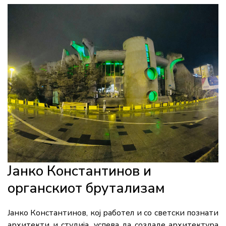
Јанко Константинов и
органскиот брутализам
Јанко Константинов, кој работел и со светски познати
архитекти и студија, успева да создаде архитектура