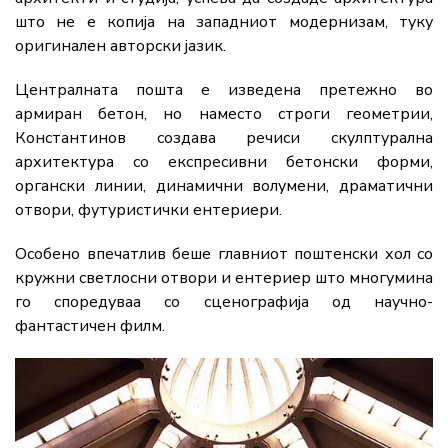
што не е копија на западниот модернизам, туку
оригинален авторски јазик.
Централната пошта е изведена претежно во
армиран бетон, но наместо строги геометрии,
Константинов создава речиси скулптурална
архитектура со експресивни бетонски форми,
органски линии, динамични волумени, драматични
отвори, футуристички ентериери.
Особено впечатлив беше главниот поштенски хол со
кружни светлосни отвори и ентериер што многумина
го споредуваа со сценографија од научно-
фантастичен филм.