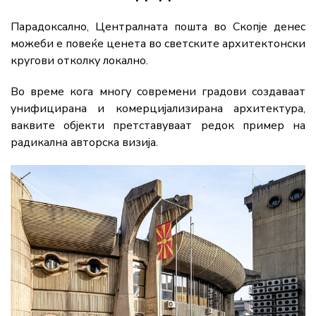
Парадоксално, Централната пошта во Скопје денес
можеби е повеќе ценета во светските архитектонски
кругови отколку локално.
Во време кога многу современи градови создаваат
унифицирана и комерцијализирана архитектура,
ваквите објекти претставуваат редок пример на
радикална авторска визија.