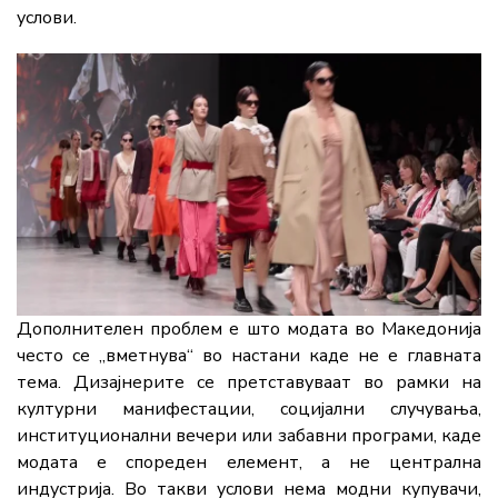
услови.
Дополнителен проблем е што модата во Македонија
често се „вметнува“ во настани каде не е главната
тема. Дизајнерите се претставуваат во рамки на
културни манифестации, социјални случувања,
институционални вечери или забавни програми, каде
модата е спореден елемент, а не централна
индустрија. Во такви услови нема модни купувачи,