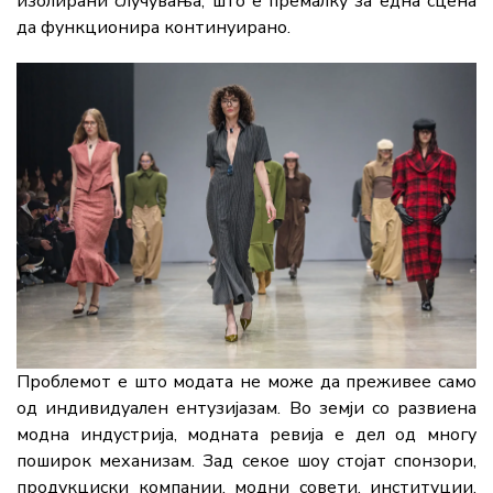
изолирани случувања, што е премалку за една сцена
да функционира континуирано.
Проблемот е што модата не може да преживее само
од индивидуален ентузијазам. Во земји со развиена
модна индустрија, модната ревија е дел од многу
поширок механизам. Зад секое шоу стојат спонзори,
продукциски компании, модни совети, институции,