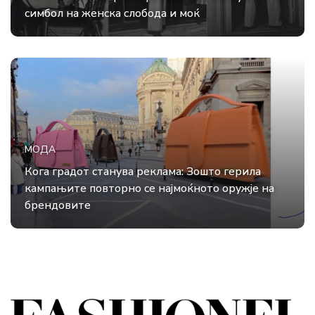
симбол на женска слобода и моќ
МОДА
Кога градот станува реклама: Зошто герила
кампањите повторно се најмоќното оружје на
брендовите