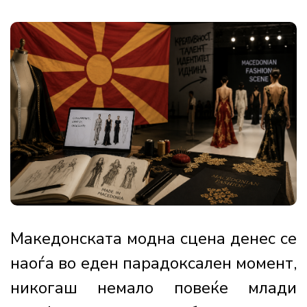
Македонската модна сцена денес се
наоѓа во еден парадоксален момент,
никогаш немало повеќе млади