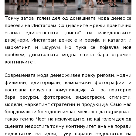
Токму затоа, голем дел од домашната мода денес се
пресели на Инстаграм. Социјалните мрежи практично
станаа единствената „писта“ на македонските
дизајнери. Инстаграм денес е и ревија, и каталог, и
маркетинг, и шоурум. Но тука се појавува нов
проблем, дигиталната модна сцена бара огромен
континуитет.
Современата мода денес живее преку рилови, модни
филмови, едиторијали, кампањски фотографии и
постојана визуелна комуникација. А тоа повторно
бара ресурси, фотографи, видеографи, стилисти,
модели, маркетинг стратегии и продукција. Само мал
број домашни брендови имаат можност да одржуваат
такво темпо. Чест на исклучоците, но кај голем дел од
сцената недостига токму континуитет ама не поради
недостаток на идеи, туку поради недостаток на