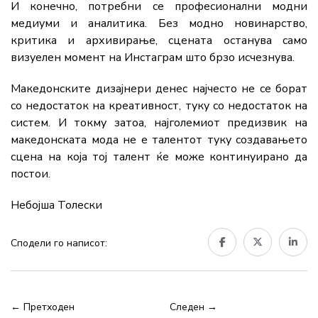
И конечно, потребни се професионални модни
медиуми и аналитика. Без модно новинарство,
критика и архивирање, сцената останува само
визуелен момент на Инстаграм што брзо исчезнува.
Македонските дизајнери денес најчесто не се борат
со недостаток на креативност, туку со недостаток на
систем. И токму затоа, најголемиот предизвик на
македонската мода не е талентот туку создавањето
сцена на која тој талент ќе може континуирано да
постои.
Небојша Толески
Сподели го написот:
← Претходен
Следен →