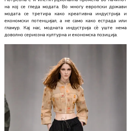
на кој се гледа модата. Во многу европски држави
модата се третира како креативна индустрија и
економски потенцијал, а не само како естрада или
гламур. Кај нас, модната индустрија сè уште нема
доволно сериозна културна и економска позиција.