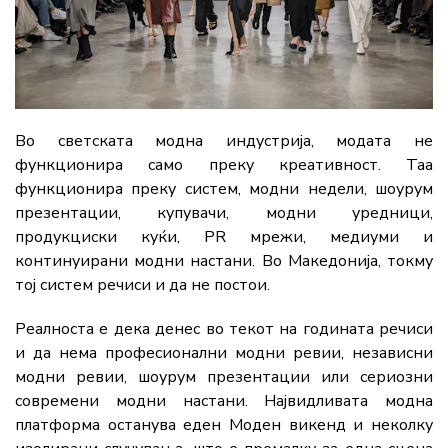
Во светската модна индустрија, модата не
функционира само преку креативност. Таа
функционира преку систем, модни недели, шоурум
презентации, купувачи, модни уредници,
продукциски куќи, PR мрежи, медиуми и
континуирани модни настани. Во Македонија, токму
тој систем речиси и да не постои.
Реалноста е дека денес во текот на годината речиси
и да нема професионални модни ревии, независни
модни ревии, шоурум презентации или сериозни
современи модни настани. Највидливата модна
платформа останува еден Моден викенд и неколку