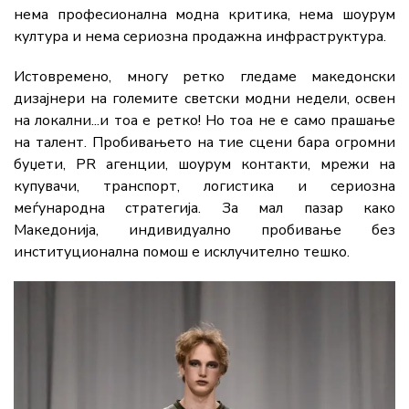
нема професионална модна критика, нема шоурум
култура и нема сериозна продажна инфраструктура.
Истовремено, многу ретко гледаме македонски
дизајнери на големите светски модни недели, освен
на локални...и тоа е ретко! Но тоа не е само прашање
на талент. Пробивањето на тие сцени бара огромни
буџети, PR агенции, шоурум контакти, мрежи на
купувачи, транспорт, логистика и сериозна
меѓународна стратегија. За мал пазар како
Македонија, индивидуално пробивање без
институционална помош е исклучително тешко.