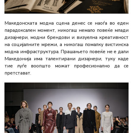
Македонската модна сцена денес се наоѓа во еден
парадоксален момент, никогаш немало повеќе млади
дизајнери, модни брендови и визуелна креативност
на социјалните мрежи, а никогаш помалку вистинска
модна инфраструктура. Прашањето повеќе не е дали
Македонија има талентирани дизајнери, туку каде
тие луѓе воопшто можат професионално да се
претстават.