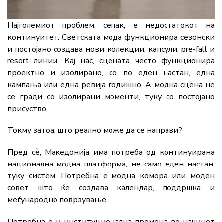
Најголемиот проблем, сепак, е недостатокот на
континуитет. Светската мода функционира сезонски
и постојано создава нови колекции, капсули, pre-fall и
resort линии. Кај нас, сцената често функционира
проектно и изолирано, со по еден настан, една
кампања или една ревија годишно. А модна сцена не
се гради со изолирани моменти, туку со постојано
присуство.
Токму затоа, што реално може да се направи?
Пред сè, Македонија има потреба од континуирана
национална модна платформа, не само еден настан,
туку систем. Потребна е модна комора или моден
совет што ќе создава календар, поддршка и
меѓународно поврзување.
Потребна е и институционална промена во начинот