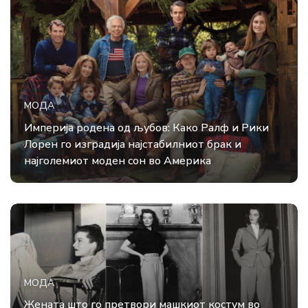
МОДА
Империја родена од љубов: Како Ралф и Рики
Лорен го изградија најстабилниот брак и
најголемиот моден сон во Америка
МОДА
Жената што го претвори машкиот костум во