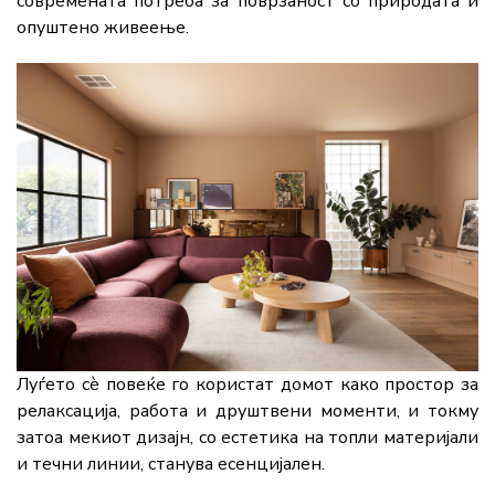
современата потреба за поврзаност со природата и
опуштено живеење.
Луѓето сè повеќе го користат домот како простор за
релаксација, работа и друштвени моменти, и токму
затоа мекиот дизајн, со естетика на топли материјали
и течни линии, станува есенцијален.