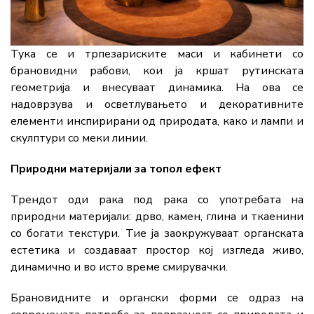
Тука се и трпезариските маси и кабинети со
брановидни рабови, кои ја кршат рутинската
геометрија и внесуваат динамика. На ова се
надоврзува и осветлувањето и декоративните
елементи инспирирани од природата, како и лампи и
скулптури со меки линии.
Природни материјали за топол ефект
Трендот оди рака под рака со употребата на
природни материјали: дрво, камен, глина и ткаенини
со богати текстури. Тие ја заокружуваат органската
естетика и создаваат простор кој изгледа живо,
динамично и во исто време смирувачки.
Брановидните и органски форми се одраз на