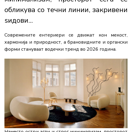
обликува со течни линии, закривени
ѕидови...
Современите ентериери се движат кон мекост,
хармонија и природност, а брановидните и органски
форми стануваат водечки тренд во 2026 година.
Наместо остри агли и строг минимализам, просторот