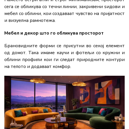
сега се обликува со течни линии, закривени ѕидови и
мебел со облини, кои создаваат чувство на пријатност
и визуелна рамнотежа.
Мебел и декор што го обликува просторот
Брановидните форми се присутни во секој елемент
од домот. Така имаме каучи и фотељи со кружни и
облини профили кои ги следат природните контури
на телото и додаваат комфор.