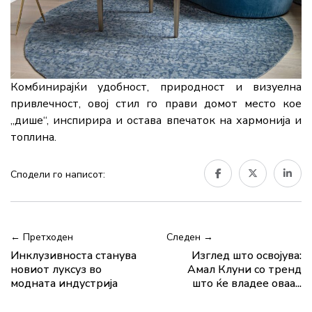
Комбинирајќи удобност, природност и визуелна
привлечност, овој стил го прави домот место кое
„дише“, инспирира и остава впечаток на хармонија и
топлина.
Сподели го написот:
← Претходен
Следен →
Инклузивноста станува
Изглед што освојува:
новиот луксуз во
Амал Клуни со тренд
модната индустрија
што ќе владее оваа...