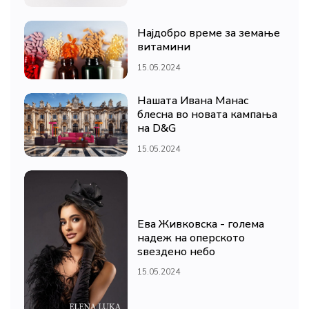
Најдобро време за земање
витамини
15.05.2024
Нашата Ивана Манас
блесна во новата кампања
на D&G
15.05.2024
Ева Живковска - голема
надеж на оперското
ѕвездено небо
15.05.2024