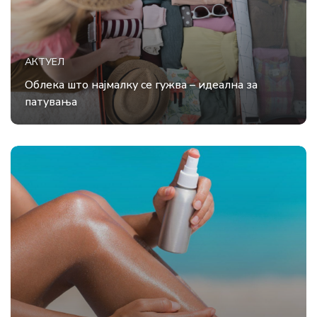
АКТУЕЛ
Облека што најмалку се гужва – идеална за
патувања