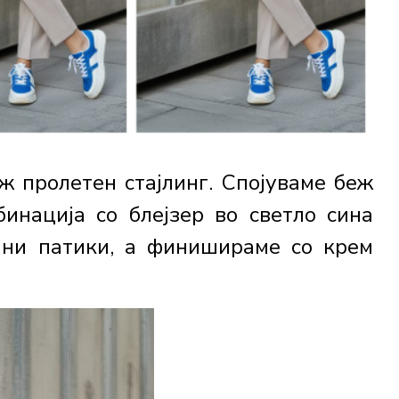
ж пролетен стајлинг. Спојуваме беж
бинација со блејзер во светло сина
сини патики, а финишираме со крем