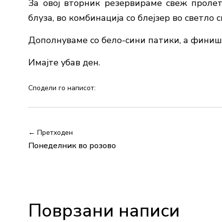
За овој вторник резервираме свеж пролет
блуза, во комбинација со блејзер во светло с
Дополнуваме со бело-сини патики, а финиш
Имајте убав ден.
Сподели го написот:
← Претходен
Понеделник во розово
Поврзани написи