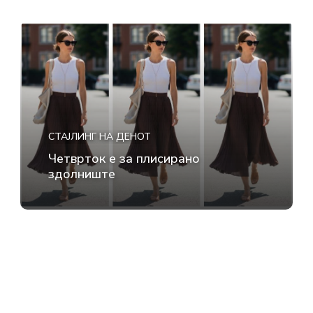
СТАЈЛИНГ НА ДЕНОТ
Четврток е за плисирано
здолниште