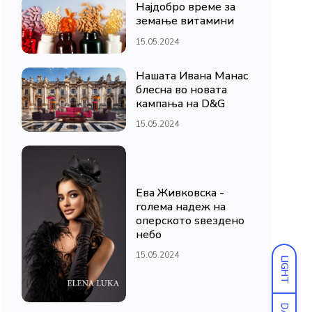
Најдобро време за
земање витамини
15.05.2024
Нашата Ивана Манас
блесна во новата
кампања на D&G
15.05.2024
Ева Живковска -
голема надеж на
оперското ѕвездено
небо
15.05.2024
LIGHT