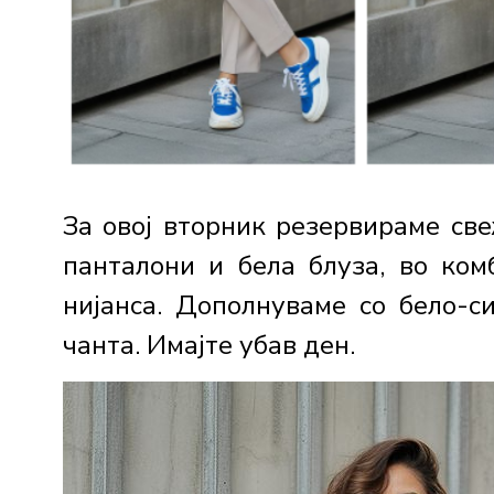
За овој вторник резервираме све
панталони и бела блуза, во ком
нијанса. Дополнуваме со бело-
чанта. Имајте убав ден.