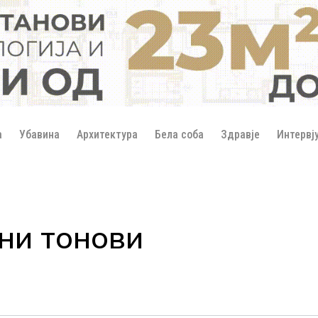
а
Убавина
Архитектура
Бела соба
Здравје
Интервј
ни тонови