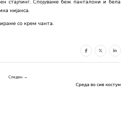
ен стајлинг. Спојуваме беж панталони и бела
ина нијанса.
ираме со крем чанта.
Следен →
Среда во сив костум