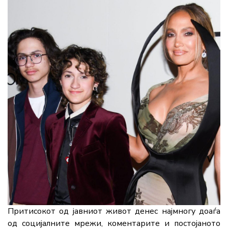
Притисокот од јавниот живот денес најмногу доаѓа
од социјалните мрежи, коментарите и постојаното