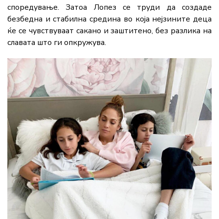
споредување. Затоа Лопез се труди да создаде
безбедна и стабилна средина во која нејзините деца
ќе се чувствуваат сакано и заштитено, без разлика на
славата што ги опкружува.