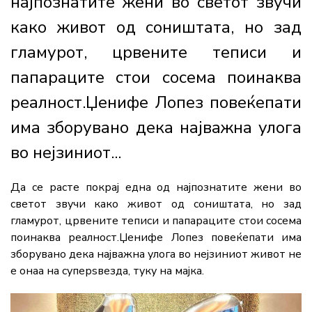
најпознатите жени во светот звучи
како живот од соништата, но зад
гламурот, црвените теписи и
папараците стои сосема поинаква
реалност.Џенифе Лопез повеќепати
има зборувано дека најважна улога
во нејзиниот...
Да се расте покрај една од најпознатите жени во
светот звучи како живот од соништата, но зад
гламурот, црвените теписи и папараците стои сосема
поинаква реалност.Џенифе Лопез повеќепати има
зборувано дека најважна улога во нејзиниот живот не
е онаа на суперѕвезда, туку на мајка.