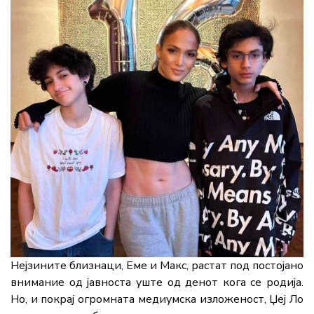
Нејзините близнаци, Еме и Maкс, растат под постојано
внимание од јавноста уште од денот кога се родија.
Но, и покрај огромната медиумска изложеност, Џеј Ло