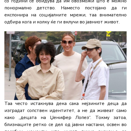
со години се обидува да им овозможи што е можно
понормално детство. Наместо постојано да ги
експонира на социјалните мрежи, таа внимателно
одбира кога и колку ќе ги вклучи во јавниот живот.
Таа често истакнува дека сака нејзините деца да
изградат сопствен идентитет, а не да живеат само
како „децата на Џенифер Лопез“. Токму затоа,
близнаците ретко се дел од јавни настани, освен во