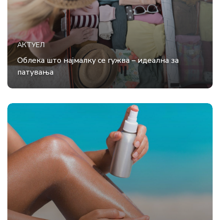
АКТУЕЛ
Облека што најмалку се гужва – идеална за
патувања