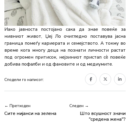
Иако јавноста постојано сака да знае повеќе за
нивниот живот, Џеј Ло очигледно поставува јасна
граница помеѓу кариерата и семејството. А токму во
време кога многу деца на познати личности растат
под огромен притисок, нејзиниот пристап сè повеќе
добива пофалби и од фановите и од медиумите.
Сподели го написот:
← Претходен
Следен →
Сите нијанси на зелена
Што всушност значи
"средена жена"?