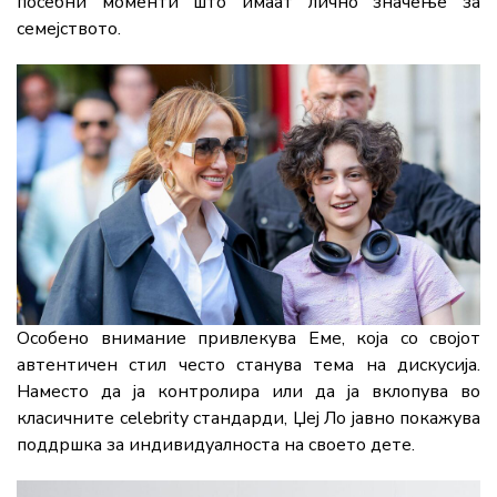
посебни моменти што имаат лично значење за
семејството.
Особено внимание привлекува Еме, која со својот
автентичен стил често станува тема на дискусија.
Наместо да ја контролира или да ја вклопува во
класичните celebrity стандарди, Џеј Ло јавно покажува
поддршка за индивидуалноста на своето дете.