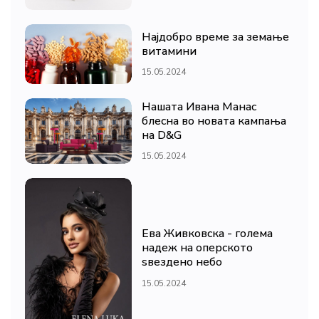
Најдобро време за земање
витамини
15.05.2024
Нашата Ивана Манас
блесна во новата кампања
на D&G
15.05.2024
Ева Живковска - голема
надеж на оперското
ѕвездено небо
15.05.2024