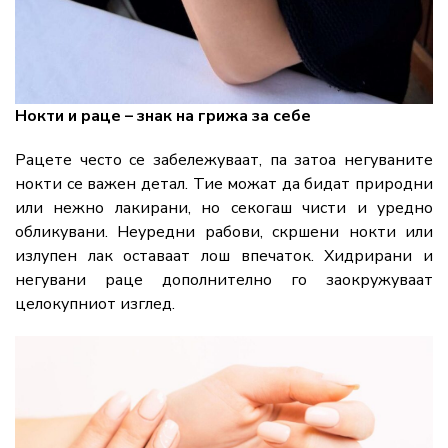
Нокти и раце – знак на грижа за себе
Рацете често се забележуваат, па затоа негуваните
нокти се важен детал. Тие можат да бидат природни
или нежно лакирани, но секогаш чисти и уредно
обликувани. Неуредни рабови, скршени нокти или
излупен лак оставаат лош впечаток. Хидрирани и
негувани раце дополнително го заокружуваат
целокупниот изглед.