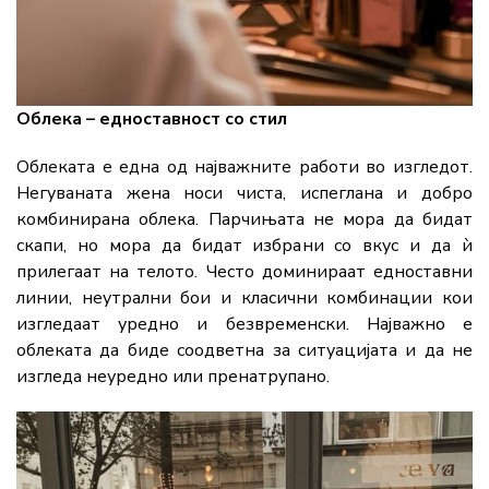
Облека – едноставност со стил
Облеката е една од најважните работи во изгледот.
Негуваната жена носи чиста, испеглана и добро
комбинирана облека. Парчињата не мора да бидат
скапи, но мора да бидат избрани со вкус и да ѝ
прилегаат на телото. Често доминираат едноставни
линии, неутрални бои и класични комбинации кои
изгледаат уредно и безвременски. Најважно е
облеката да биде соодветна за ситуацијата и да не
изгледа неуредно или пренатрупано.