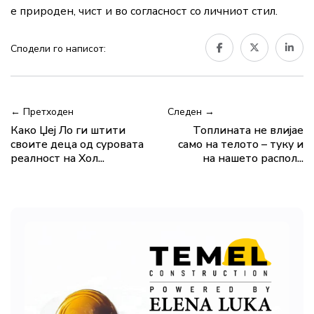
е природен, чист и во согласност со личниот стил.
Сподели го написот:
← Претходен
Следен →
Како Џеј Ло ги штити
Топлината не влијае
своите деца од суровата
само на телото – туку и
реалност на Хол...
на нашето распол...