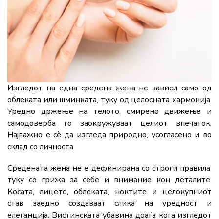
Изгледот на една средена жена не зависи само од
облеката или шминката, туку од целосната хармонија.
Уредно држење на телото, смирено движење и
самодоверба го заокружуваат целиот впечаток.
Најважно е сè да изгледа природно, усогласено и во
склад со личноста.
Средената жена не е дефинирана со строги правила,
туку со грижа за себе и внимание кон деталите.
Косата, лицето, облеката, ноктите и целокупниот
став заедно создаваат слика на уредност и
елеганција. Вистинската убавина доаѓа кога изгледот