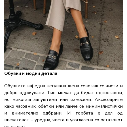
Обувки и модни детали
Обувките кај една негувана жена секогаш се чисти и
добро одржувани. Тие можат да бидат едноставни,
но никогаш запуштени или износени. Аксесоарите
како часовник, обетки или ланче се минималистички
и внимателно одбрани. И торбата е дел од
впечатокот – уредна, чиста и усогласена со остатокот
од стилот.