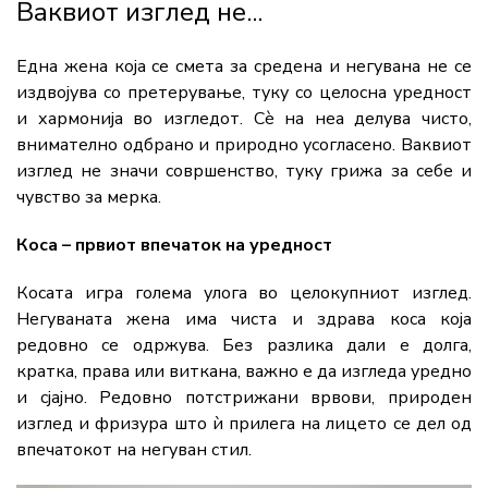
Ваквиот изглед не...
Една жена која се смета за средена и негувана не се
издвојува со претерување, туку со целосна уредност
и хармонија во изгледот. Сè на неа делува чисто,
внимателно одбрано и природно усогласено. Ваквиот
изглед не значи совршенство, туку грижа за себе и
чувство за мерка.
Коса – првиот впечаток на уредност
Косата игра голема улога во целокупниот изглед.
Негуваната жена има чиста и здрава коса која
редовно се одржува. Без разлика дали е долга,
кратка, права или виткана, важно е да изгледа уредно
и сјајно. Редовно потстрижани врвови, природен
изглед и фризура што ѝ прилега на лицето се дел од
впечатокот на негуван стил.