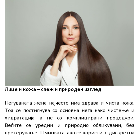
Лице и кожа – свеж и природен изглед
Негуваната жена најчесто има здрава и чиста кожа.
Тоа се постигнува со основна нега како чистење и
хидратација, а не со комплицирани процедури.
Веѓите се уредни и природно обликувани, без
претерување. Шминката, ако се користи, е дискретна