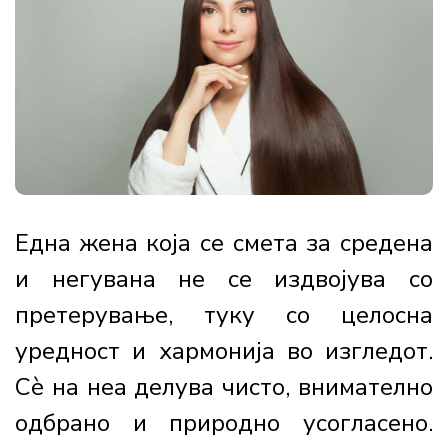
Една жена која се смета за средена
и негувана не се издвојува со
претерување, туку со целосна
уредност и хармонија во изгледот.
Сè на неа делува чисто, внимателно
одбрано и природно усогласено.