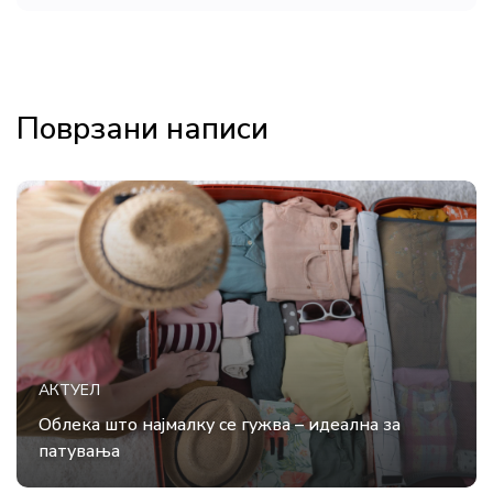
Поврзани написи
АКТУЕЛ
Облека што најмалку се гужва – идеална за
патувања