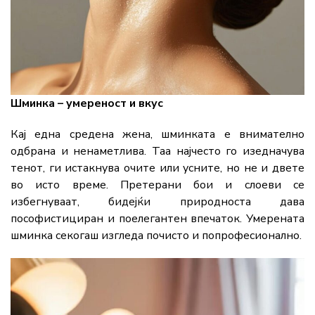
Шминка – умереност и вкус
Кај една средена жена, шминката е внимателно
одбрана и ненаметлива. Таа најчесто го изедначува
тенот, ги истакнува очите или усните, но не и двете
во исто време. Претерани бои и слоеви се
избегнуваат, бидејќи природноста дава
пософистициран и поелегантен впечаток. Умерената
шминка секогаш изгледа почисто и попрофесионално.