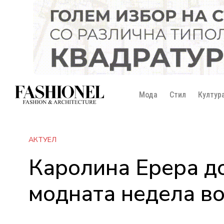
Мода
Стил
Култур
АКТУЕЛ
Каролина Ерера д
модната недела в