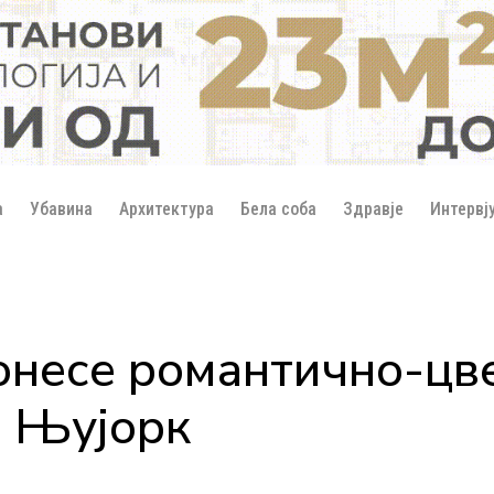
а
Убавина
Архитектура
Бела соба
Здравје
Интервј
онесе романтично-цве
о Њујорк