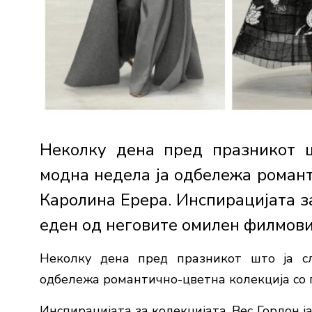
Неколку дена пред празникот 
модна недела ја одбележа романт
Каролина Ерера. Инспирацијата за
еден од неговите омилен филмови 
Неколку дена пред празникот што ја с
одбележа романтично-цветна колекција со 
Инспирацијата за колекцијата, Вес Гордон 