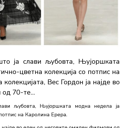
што ја слави љубовта, Њујоршката
ично-цветна колекција со потпис на
 колекцијата, Вес Гордон ја најде во
од 70-те...
лави љубовта, Њујоршката модна недела ја
потпис на Каролина Ерера.
ја најде во еден од неговите омилен филмови од