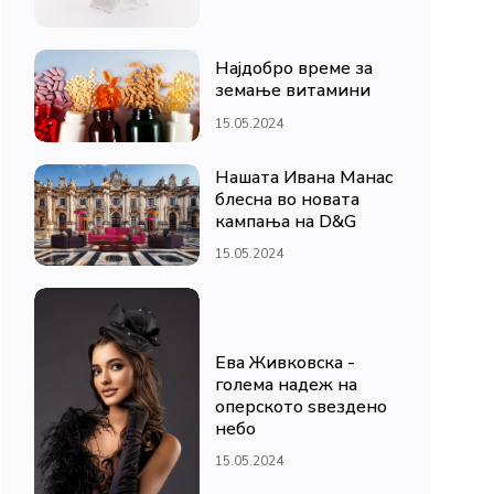
Најдобро време за
земање витамини
15.05.2024
Нашата Ивана Манас
блесна во новата
кампања на D&G
15.05.2024
Ева Живковска -
голема надеж на
оперското ѕвездено
небо
15.05.2024