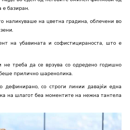
а е базиран.
о наликуваше на цветна градина, облечени во
зени.
ент на убавината и софистицираноста, што е
 и не треба да се врзува со одредено годишно
5 беше прилично шаренолика.
о дефинирано, со строги линии давајќи една
тка на шлагот беа моментите на нежна тантела