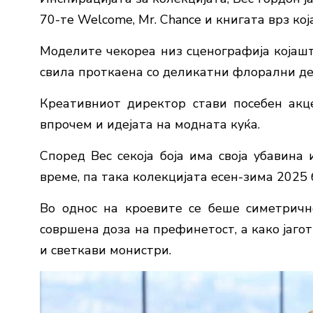
70-те Welcome, Mr. Chance и книгата врз кој
Моделите чекореа низ сценографија којашт
свила проткаена со деликатни флорални де
Креативниот директор стави посебен акц
впрочем и идејата на модната куќа.
Според Вес секоја боја има своја убавина
време, па така колекцијата есен-зима 202
Во однос на кроевите се беше симетричн
совршена доза на префинетост, а како јаго
и светкави монистри.