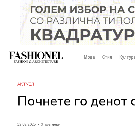
Мода
Стил
Култур
АКТУЕЛ
Почнете го денот 
12.02.2025
0 прегледи