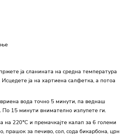
ање
пржете ја сланината на средна температура
. Исцедете ја на хартиена салфетка, а потоа
овриена вода точно 5 минути, па веднаш
. По 15 минути внимателно излупете ги.
та на 220°C и премачкајте калап за 6 големи
, прашок за печиво, сол, сода бикарбона, црн