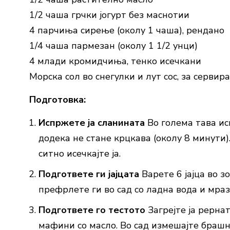
1/2 чаша грчки јогурт без маснотии
4 парчиња сирење (околу 1 чаша), рендано
1/4 чаша пармезан (околу 1 1/2 унци)
4 млади кромидчиња, тенко исечкани
Морска сол во снегулки и лут сос, за сервир
Подготовка:
Испржете ја сланината
Во голема тава ис
додека не стане крцкава (околу 8 минути)
ситно исечкајте ја.
Подгответе ги јајцата
Варете 6 јајца во з
префрлете ги во сад со ладна вода и мраз
Подгответе го тестото
Загрејте ја рерна
мафини со масло. Во сад измешајте брашно