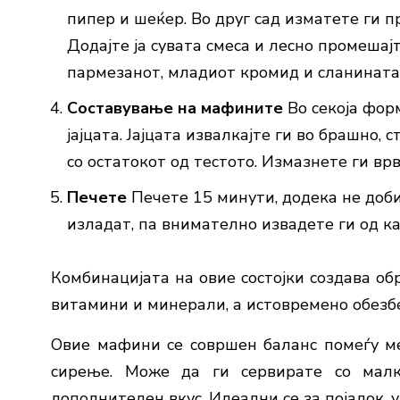
пипер и шеќер. Во друг сад изматете ги пр
Додајте ја сувата смеса и лесно промешај
пармезанот, младиот кромид и сланината
Составување на мафините
Во секоја фор
јајцата. Јајцата извалкајте ги во брашно, 
со остатокот од тестото. Измазнете ги вр
Печете
Печете 15 минути, додека не добиј
изладат, па внимателно извадете ги од к
Комбинацијата на овие состојки создава об
витамини и минерали, а истовремено обезбе
Овие мафини се совршен баланс помеѓу мек
сирење. Може да ги сервирате со малк
дополнителен вкус. Идеални се за појадок,