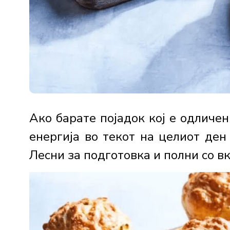
Ако барате појадок кој е одличен
енергија во текот на целиот ден
Лесни за подготовка и полни со вку