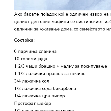
Ако барате појадок кој е одличен извор на 
целиот ден овие мафини се вистинскиот избо
одлични за уживање дома, со семејството ил
Состојки:
6 парчиња сланина
10 големи јајца
1 2/3 чаши брашно + малку за посипување
1 1/2 лажички прашок за печиво
3/4 лажичка сол
1/2 лажичка сода бикарбона
1/4 лажичка црн пипер
Прстофат шеќер
1/2 чаша растително масло