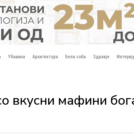
а
Убавина
Архитектура
Бела соба
Здравје
Интервј
со вкусни мафини бог