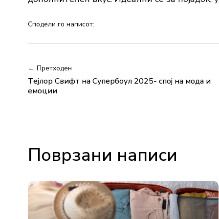
Сподели го написот:
← Претходен
Тејлор Свифт на Супербоул 2025- спој на мода и
емоции
Поврзани написи