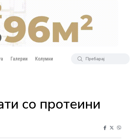
уа
Галерии
Колумни
ати со протеини