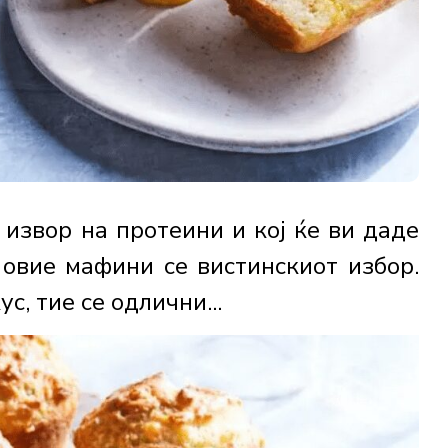
 извор на протеини и кој ќе ви даде
 овие мафини се вистинскиот избор.
с, тие се одлични...