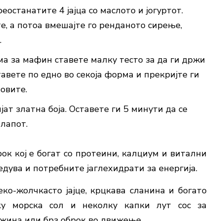
еостанатите 4 јајца со маслото и јогуртот.
те, а потоа вмешајте го ренданото сирење,
.
ма за мафин ставете малку тесто за да ги држи
ставете по едно во секоја форма и прекријте ги
вовите.
ат златна боја. Оставете ги 5 минути да се
алапот.
рок кој е богат со протеини, калциум и витални
дува и потребните јаглехидрати за енергија.
о-жолчкасто јајце, крцкава сланина и богато
у морска сол и неколку капки лут сос за
 ужина или брз оброк во движење.