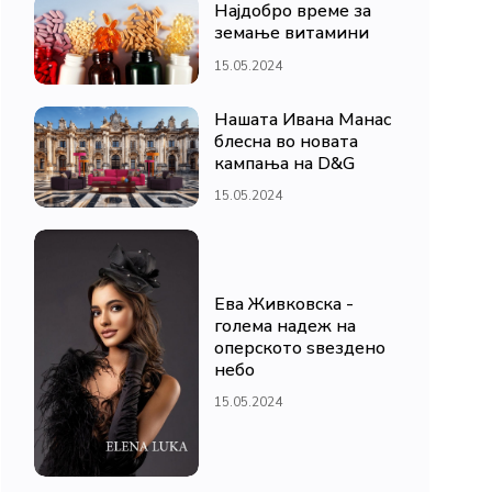
Најдобро време за
земање витамини
15.05.2024
Нашата Ивана Манас
блесна во новата
кампања на D&G
15.05.2024
Ева Живковска -
голема надеж на
оперското ѕвездено
небо
15.05.2024