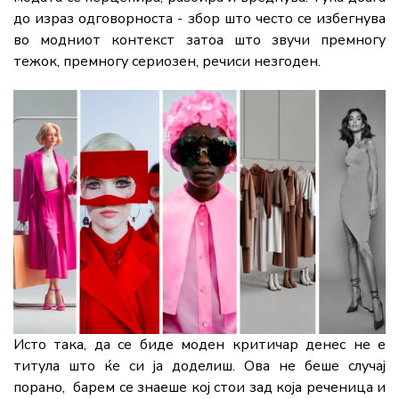
до израз одговорноста - збор што често се избегнува
во модниот контекст затоа што звучи премногу
тежок, премногу сериозен, речиси незгоден.
Исто така, да се биде моден критичар денес не е
титула што ќе си ја доделиш. Ова не беше случај
порано, барем се знаеше кој стои зад која реченица и