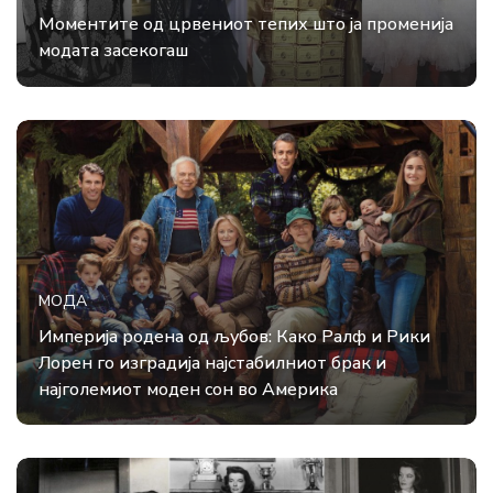
Моментите од црвениот тепих што ја променија
модата засекогаш
МОДА
Империја родена од љубов: Како Ралф и Рики
Лорен го изградија најстабилниот брак и
најголемиот моден сон во Америка