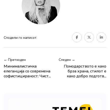
Сподели го написот:
← Претходен
Следен →
Минималистичка
Помодарството е како
елеганција со современа
брза храна, стилот е
софистицираност: Чист...
како добро подготв...