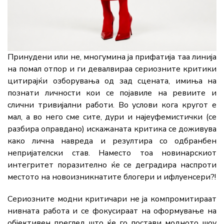
Принудени или не, многумина ја прифатија таа линија
на помал отпор и ги девалвираа сериозните критики
цитирајќи озборувања од зад сцената, имиња на
познати личности кои се појавиле на ревиите и
слични тривијални работи. Во услови кога кругот е
мал, а во него сме сите, дури и најеуфемистички (се
разбира оправдано) искажаната критика се доживува
како лична навреда и резултира со одбранбен
непријателски став. Наместо тоа новинарскиот
интегритет поразително ќе се деградира наспроти
местото на новоизникнатите блогери и ифлуенсери?!
Сериозните модни критичари не ја компромитираат
нивната работа и се фокусираат на оформување на
објективен преглед што ќе го постави модното шоу