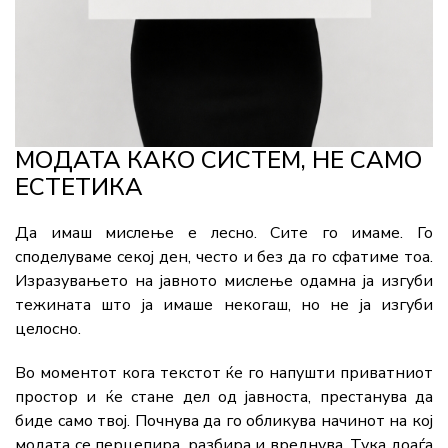
МОДАТА КАКО СИСТЕМ, НЕ САМО
ЕСТЕТИКА
Да имаш мислење е лесно. Сите го имаме. Го
споделуваме секој ден, често и без да го сфатиме тоа.
Изразувањето на јавното мислење одамна ја изгуби
тежината што ја имаше некогаш, но не ја изгуби
целосно.
Во моментот кога текстот ќе го напушти приватниот
простор и ќе стане дел од јавноста, престанува да
биде само твој. Почнува да го обликува начинот на кој
модата се перцепира, разбира и вреднува. Тука доаѓа