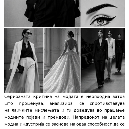
Сериозната критика на модата е неопходна затоа
што проценува, анализира, се спротивставува
на лаичките мислењата и ги доведува во прашање
модните појави и трендови. Напредокот на целата
модна индустрија се заснова на оваа способност да се