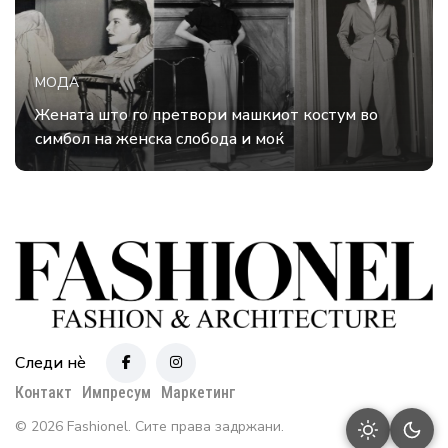
МОДА
Жената што го претвори машкиот костум во
симбол на женска слобода и моќ
Следи нè
Контакт
Импресум
Маркетинг
© 2026 Fashionel. Сите права задржани.