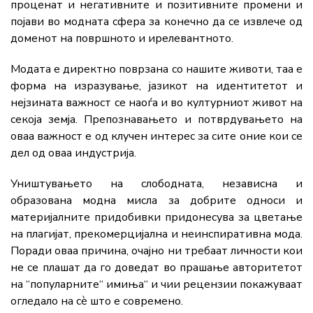
проценат и негативните и позитивните промени и
појави во модната сфера за конечно да се извлече од
доменот на површното и ирелевантното.
Модата е директно поврзана со нашите животи, таа е
форма на изразување, јазикот на идентитетот и
нејзината важност се наоѓа и во културниот живот на
секоја земја. Препознавањето и потврдувањето на
оваа важност е од клучен интерес за сите оние кои се
дел од оваа индустрија.
Уништувањето на слободната, независна и
образована модна мисла за добрите односи и
материјалните придобивки придонесува за цветање
на плагијат, прекомерцијална и неинспиративна мода.
Поради оваа причина, очајно ни требаат личности кои
не се плашат да го доведат во прашање авторитетот
на “популарните“ имиња“ и чии рецензии покажуваат
огледало на сè што е современо.