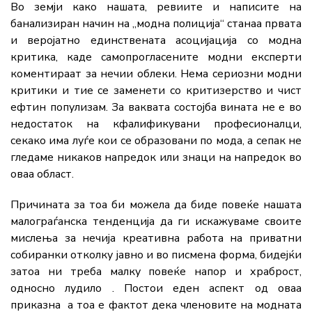
Во земји како нашата, ревиите и написите на
банализиран начин на „модна полиција“ станаа првата
и веројатно единствената асоцијација со модна
критика, каде самопрогласените модни експерти
коментираат за нечии облеки. Нема сериозни модни
критики и тие се заменети со критизерство и чист
ефтин популизам. За ваквата состојба вината не е во
недостаток на кфалификувани професионалци,
секако има луѓе кои се образовани по мода, а сепак не
гледаме никаков напредок или знаци на напредок во
оваа област.
Причината за тоа би можела да биде повеќе нашата
малограѓанска тенденција да ги искажуваме своите
мислења за нечија креативна работа на приватни
собирaнки отколку јавно и во писмена форма, бидејќи
затоа ни треба малку повеќе напор и храброст,
односно лудило . Постои еден аспект од оваа
приказна а тоа е фактот дека членовите на модната