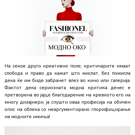
На секое друго креативно поле, критичарите имаат
слобода и право да кажат што мислат, без помисла
дека ќе им биде забранет влез во кино или галерија.
Фактот дека сериозната модна критика денес е
претворена во јајце благодарение на кревкото его на
многу дизајнери, ја спушти оваа професија на обичен
опис на облека со неаргументирано глорифицирање
на модните имиња!