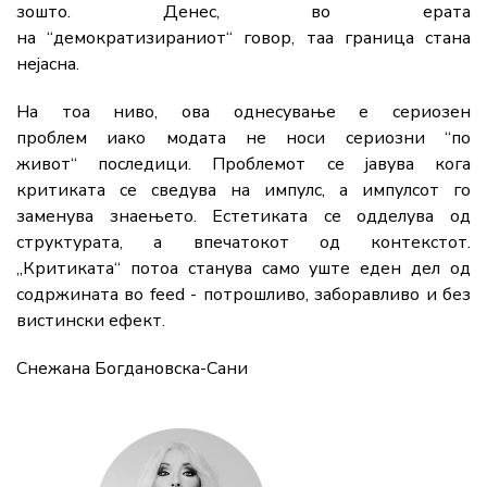
зошто. Денес, во ерата
на “демократизираниот“ говор, таа граница стана
нејасна.
На тоа ниво, ова однесување е сериозен
проблем иако модата не носи сериозни “по
живот“ последици. Проблемот се јавува кога
критиката се сведува на импулс, а импулсот го
заменува знаењето. Естетиката се одделува од
структурата, а впечатокот од контекстот.
„Критиката“ потоа станува само уште еден дел од
содржината во feed - потрошливо, заборавливо и без
вистински ефект.
Снежана Богдановска-Сани