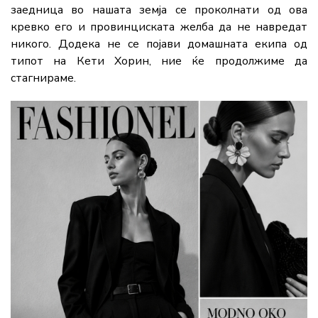
заедница во нашата земја се проколнати од ова
кревко его и провинциската желба да не навредат
никого. Додека не се појави домашната екипа од
типот на Кети Хорин, ние ќе продолжиме да
стагнираме.