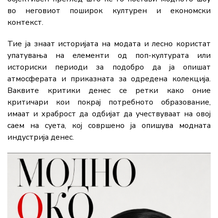
во неговиот поширок културен и економски
контекст.
Тие ја знаат историјата на модата и лесно користат
упатувања на елементи од поп-културата или
историски периоди за подобро да ја опишат
атмосферата и приказната за одредена колекција.
Ваквите критики денес се ретки како оние
критичари кои покрај потребното образование,
имаат и храброст да одбијат да учествуваат на овој
саем на суета, кој совршено ја опишува модната
индустрија денес.