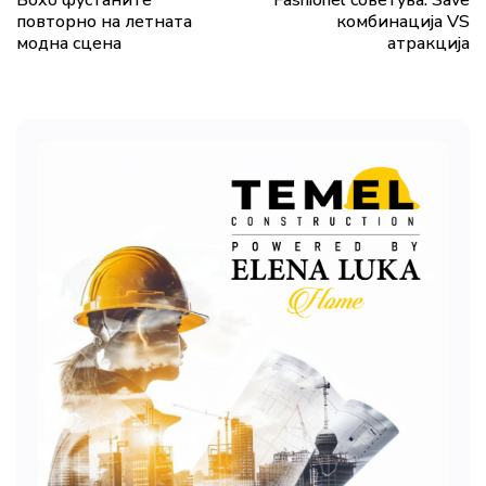
Бохо фустаните
Fashionel советува: Save
повторно на летната
комбинација VS
модна сцена
атракција