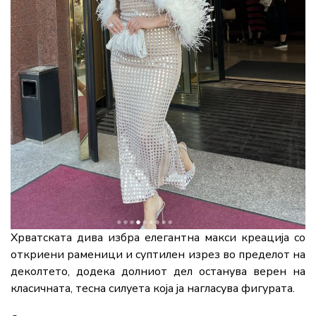
Хрватската дива избра елегантна макси креација со
откриени раменици и суптилен изрез во пределот на
деколтето, додека долниот дел останува верен на
класичната, тесна силуета која ја нагласува фигурата.