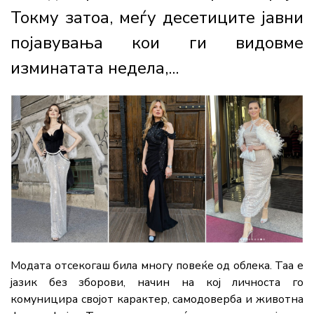
Токму затоа, меѓу десетиците јавни
појавувања кои ги видовме
изминатата недела,...
Модата отсекогаш била многу повеќе од облека. Таа е
јазик без зборови, начин на кој личноста го
комуницира својот карактер, самодоверба и животна