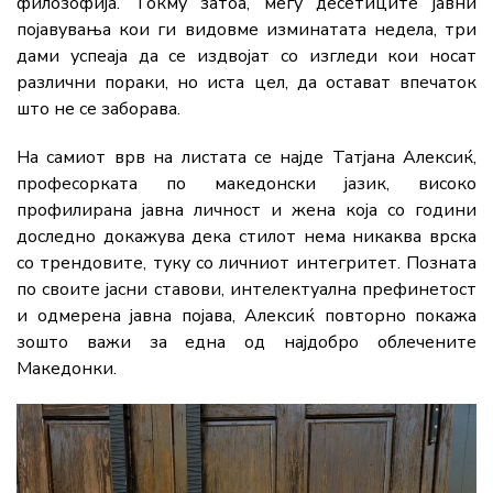
филозофија. Токму затоа, меѓу десетиците јавни
појавувања кои ги видовме изминатата недела, три
дами успеаја да се издвојат со изгледи кои носат
различни пораки, но иста цел, да остават впечаток
што не се заборава.
На самиот врв на листата се најде Татјана Алексиќ,
професорката по македонски јазик, високо
профилирана јавна личност и жена која со години
доследно докажува дека стилот нема никаква врска
со трендовите, туку со личниот интегритет. Позната
по своите јасни ставови, интелектуална префинетост
и одмерена јавна појава, Алексиќ повторно покажа
зошто важи за една од најдобро облечените
Македонки.