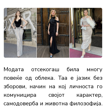
Модата отсекогаш била многу
повеќе од облека. Таа е јазик без
зборови, начин на кој личноста го
комуницира својот карактер,
самодоверба и животна филозофија.