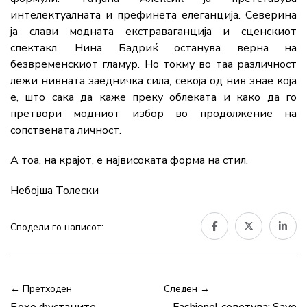
интелектуалната и префинета елеганција. Северина
ја слави модната екстраваганција и сценскиот
спектакл. Нина Бадриќ останува верна на
безвременскиот гламур. Но токму во таа различност
лежи нивната заедничка сила, секоја од нив знае која
е, што сака да каже преку облеката и како да го
претвори модниот избор во продолжение на
сопствената личност.
А тоа, на крајот, е највисоката форма на стил.
Небојша Толески
Сподели го написот:
← Претходен
Следен →