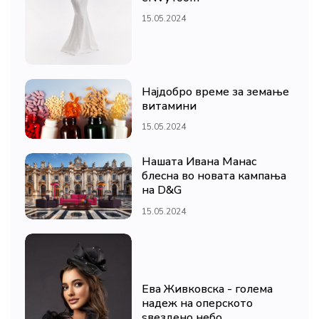
15.05.2024
Најдобро време за земање
витамини
15.05.2024
Нашата Ивана Манас
блесна во новата кампања
на D&G
15.05.2024
Ева Живковска - голема
надеж на оперското
ѕвездено небо