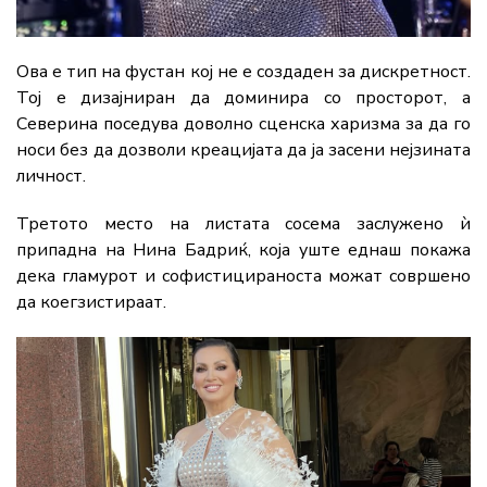
Ова е тип на фустан кој не е создаден за дискретност.
Тој е дизајниран да доминира со просторот, а
Северина поседува доволно сценска харизма за да го
носи без да дозволи креацијата да ја засени нејзината
личност.
Третото место на листата сосема заслужено ѝ
припадна на Нина Бадриќ, која уште еднаш покажа
дека гламурот и софистицираноста можат совршено
да коегзистираат.