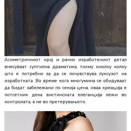
Асиметричниот крој и рачно изработениот детал
внесуваат суптилна драматика, токму онолку колку
што е потребно за да се почувствува луксузот на
изработката. Во време кога многумина се обидуваат
да бидат забележани по секоја цена, оваа креација е
потсетник дека вистинската елеганција лежи во
контролата, а не во претерувањето.