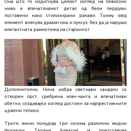
Она што го издигнува целиот изглед на повисоко
ниво е впечатливиот детал од бели пердуви,
поставени како стилизирани ракави. Токму овој
елемент внесува драматика и луксуз, без да ја наруши
елегантната рамнотежа на стајлингот.
Дополнително, Нина избра светкави сандали со
отворен прст, сребрена клач-чанта и впечатливи
обетки, создавајќи изглед достоен за најпрестижните
црвени теписи.
Трите жени понудија три сосема различни модни
формули. Татјана Алексиќ ја претставува