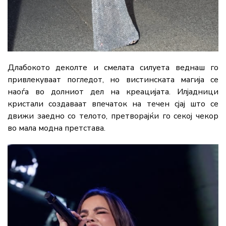
Длабокото деколте и смелата силуета веднаш го
привлекуваат погледот, но вистинската магија се
наоѓа во долниот дел на креацијата. Илјадници
кристали создаваат впечаток на течен сјај што се
движи заедно со телото, претворајќи го секој чекор
во мала модна претстава.