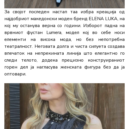
За својот последен настап таа избра креација од
најдобриот македонски моден бренд ELENA LUKA, на
кој му останува верна со години. Изборот падна на
врвниот фустан Lumera, модел кој во себе носи
елементи на висока мода, но без непотребна
театралност. Неговата долга и чиста силуета создава
впечаток на непрекината линија што елегантно го
следи телото, додека прецизно конструираниот
горен дел ја нагласува женската фигура без да ја
оптовари.