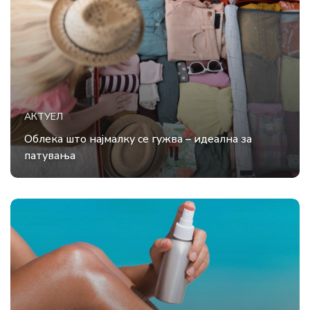
АКТУЕЛ
Облека што најмалку се гужва – идеална за
патувања