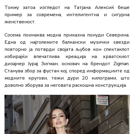
Токму затоа изгледот на Татјана Алексиќ беше
пример за современа, интелигентна и сигурна
женственост.
Сосема поинаква модна приказна понуди Северина.
Една од најголемите балкански музички ѕвезди
повторно ја потврди својата љубов кон спектаклот
избирајќи впечатлива креација на хрватскиот
дизајнер Јурај Зигман, основач на брендот Zigman.
Станува збор за фустан кој, според информациите од
модните кругови, тежи дури 20 килограми, што
доволно зборува за неговата раскошна конструкција.