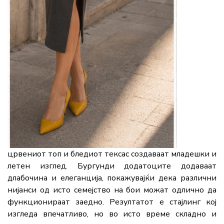
црвениот топ и бледиот тексас создаваат младешки и
летен изглед. Бургунди додатоците додаваат
длабочина и елеганција, покажувајќи дека различни
нијанси од исто семејство на бои можат одлично да
функционираат заедно. Резултатот е стајлинг кој
изгледа впечатливо, но во исто време складно и