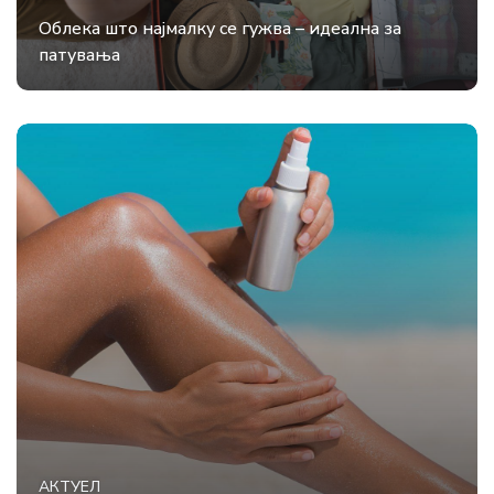
Облека што најмалку се гужва – идеална за
патувања
АКТУЕЛ