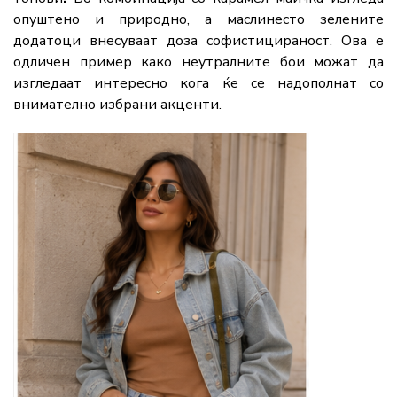
опуштено и природно, а маслинесто зелените
додатоци внесуваат доза софистицираност. Ова е
одличен пример како неутралните бои можат да
изгледаат интересно кога ќе се надополнат со
внимателно избрани акценти.