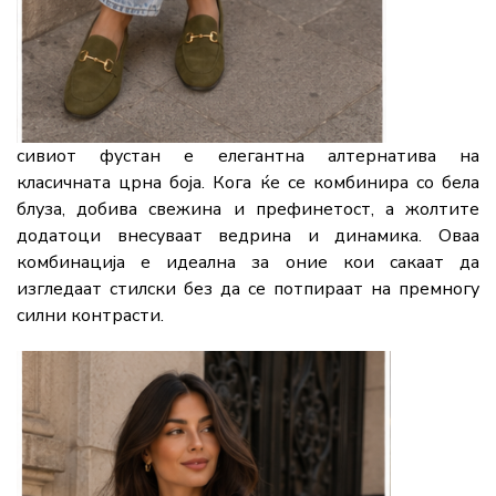
сивиот фустан е елегантна алтернатива на
класичната црна боја. Кога ќе се комбинира со бела
блуза, добива свежина и префинетост, а жолтите
додатоци внесуваат ведрина и динамика. Оваа
комбинација е идеална за оние кои сакаат да
изгледаат стилски без да се потпираат на премногу
силни контрасти.