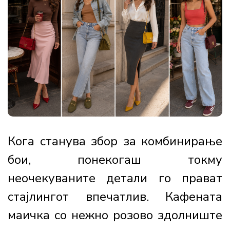
Кога станува збор за комбинирање
бои, понекогаш токму
неочекуваните детали го прават
стајлингот впечатлив. Кафената
маичка со нежно розово здолниште