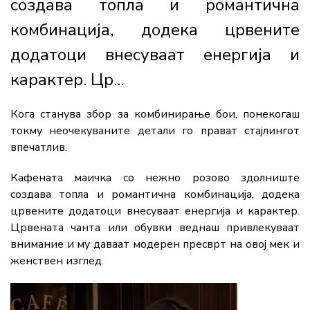
создава топла и романтична
комбинација, додека црвените
додатоци внесуваат енергија и
карактер. Цр...
Кога станува збор за комбинирање бои, понекогаш
токму неочекуваните детали го прават стајлингот
впечатлив.
Кафената маичка со нежно розово здолниште
создава топла и романтична комбинација, додека
црвените додатоци внесуваат енергија и карактер.
Црвената чанта или обувки веднаш привлекуваат
внимание и му даваат модерен пресврт на овој мек и
женствен изглед.