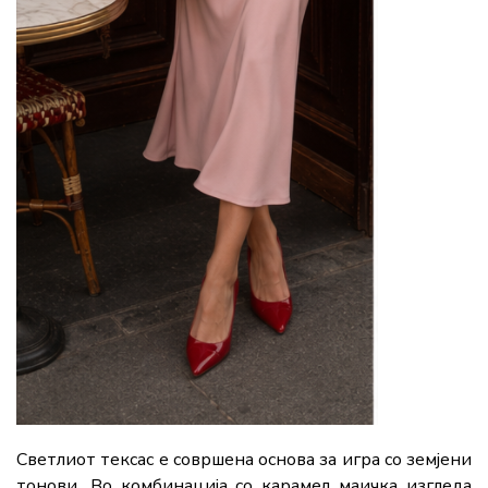
Светлиот тексас е совршена основа за игра со земјени
тонови
.
Во комбинација со карамел маичка изгледа