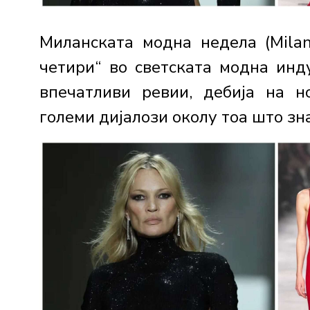
Миланската модна недела (Mila
четири“ во светската модна инд
впечатливи ревии, дебија на 
големи дијалози околу тоа што зна