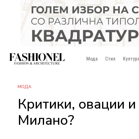
Мода
Стил
Култур
МОДА
Критики, овации и
Милано?