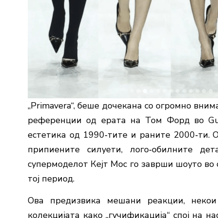
„Primavera“, беше дочекана со огромно вним
референции од ерата на Том Форд во Gucc
естетика од 1990‑тите и раните 2000‑ти. 
припиените силуети, лого‑обилните д
супермоделот Кејт Мос го заврши шоуто во 
тој период.
Ова предизвика мешани реакции, некои
колекцијата како „гучификација“ спој на н