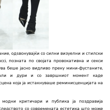
ание, одѕвонувајќи со силни визуелни и стилски
i, позната по својата провокативна и секси
Ова беше јасно видливо преку мини‑фустаните,
етали и дури и со завршниот момент каде
сцена која ја истакнуваше реминисценцијата на
 модни критичари и публика ја поздравија
аследството со современата естетика што може