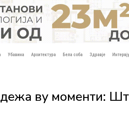
а
Убавина
Архитектура
Бела соба
Здравје
Интервј
 дежа ву моменти: Шт