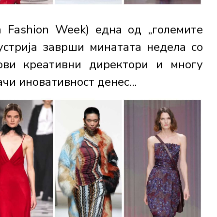
n Fashion Week) една од „големите
устрија заврши минатата недела со
нови креативни директори и многу
чи иновативност денес...