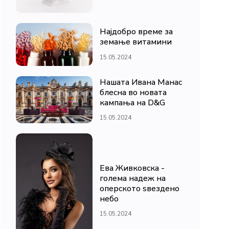
Најдобро време за
земање витамини
15.05.2024
Нашата Ивана Манас
блесна во новата
кампања на D&G
15.05.2024
Ева Живковска -
голема надеж на
оперското ѕвездено
небо
15.05.2024