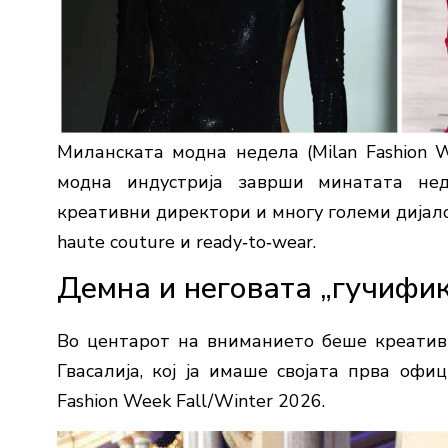
Миланската модна недела (Milan Fashion W
модна индустрија заврши минатата нед
креативни директори и многу големи дијало
haute couture и ready‑to‑wear.
Демна и неговата „гучифик
Во центарот на вниманието беше креативн
Гвасалија, кој ја имаше својата прва офи
Fashion Week Fall/Winter 2026.