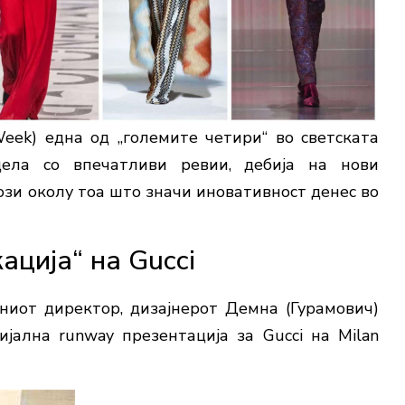
eek) една од „големите четири“ во светската
ела со впечатливи ревии, дебија на нови
зи околу тоа што значи иновативност денес во
ација“ на Gucci
иот директор, дизајнерот Демна (Гурамович)
цијална runway презентација за
Gucci
на Milan