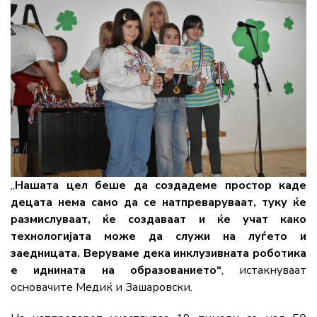
„
Нашата цел беше да создадеме простор каде
децата нема само да се натпреваруваат, туку ќе
размислуваат, ќе создаваат и ќе учат како
технологијата може да служи на луѓето и
заедницата. Веруваме дека инклузивната роботика
е иднината на образованието“
, истакнуваат
основачите Медиќ и Зашаровски.