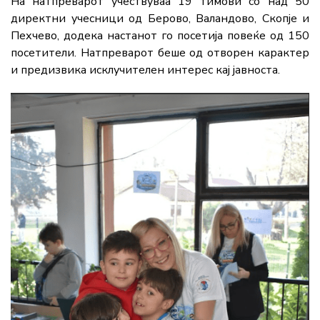
На натпреварот учествуваа 19 тимови со над 50
директни учесници од Берово, Валандово, Скопје и
Пехчево, додека настанот го посетија повеќе од 150
посетители. Натпреварот беше од отворен карактер
и предизвика исклучителен интерес кај јавноста.