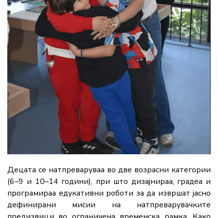
Децата се натпреваруваа во две возрасни категории
(6–9 и 10–14 години), при што дизајнираа, градеа и
програмираа едукативни роботи за да извршат јасно
дефинирани мисии на натпреварувачките
предизвици во ограничена временска рамка. Како