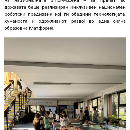
на националната STEM-сцена – за првпат во
државата беше реализиран инклузивен национален
роботски предизвик кој ги обедини технологијата,
хуманоста и одржливиот развој во една силна
образовна платформа.