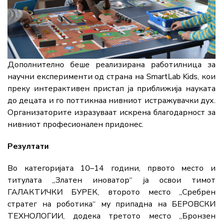
Дополнително беше реализирана работилница за
научни експерименти од страна на SmartLab Kids, кои
преку интерактивен пристап ја приближија науката
до децата и го поттикнаа нивниот истражувачки дух.
Организаторите изразуваат искрена благодарност за
нивниот професионален придонес.
Резултати
Во категоријата 10–14 години, првото место и
титулата „Златен иноватор“ ја освои тимот
ГАЛАКТИЧКИ БУРЕК, второто место „Сребрен
стратег на роботика“ му припадна на БЕРОВСКИ
ТЕХНОЛОГИИ, додека третото место „Бронзен