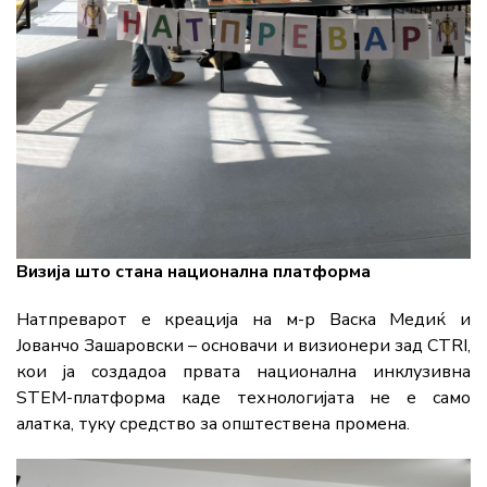
Визија што стана национална платформа
Натпреварот е креација на м-р Васка Медиќ и
Јованчо Зашаровски – основачи и визионери зад CTRI,
кои ја создадоа првата национална инклузивна
STEM-платформа каде технологијата не е само
алатка, туку средство за општествена промена.