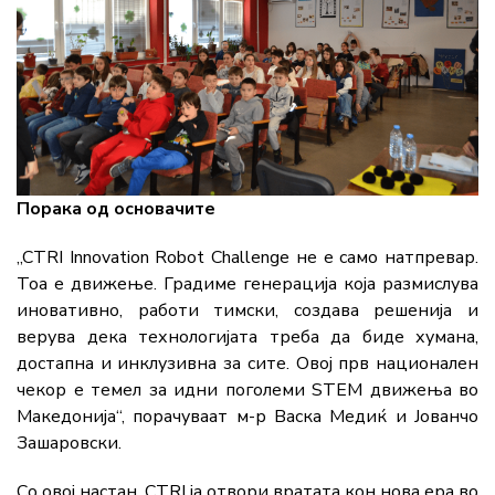
Порака од основачите
„CTRI Innovation Robot Challenge не е само натпревар.
Тоа е движење. Градиме генерација која размислува
иновативно, работи тимски, создава решенија и
верува дека технологијата треба да биде хумана,
достапна и инклузивна за сите. Овој прв национален
чекор е темел за идни поголеми STEM движења во
Македонија“, порачуваат м-р Васка Медиќ и Јованчо
Зашаровски.
Со овој настан, CTRI ја отвори вратата кон нова ера во