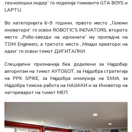
технолошки лидер“ го поделија тимовите GTA BOYS и
LAPTU.
Во категоријата 6–9 години, првото место „Големи
иноватори“ го освои ROBOTIC'S INOVATORS, второто
место „Робо-ѕвезди на иднината“ му припадна на
TDM Engineers, а третото место „Млади креатори на
идеи“ го освои тимот ДИГИТАЛКИ.
Специјални признанија беа доделени за Најдобар
алгоритам на тимот АУТОБОТ, за Најдобра стратегија
на PPK SPIKE, за Најдобра инклузија на Stitch, за
Најдобра тимска работа на НАЈЈАКИ и за Иноватор на
натпреварот на тимот МЕП.