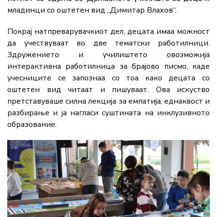
младинци со оштетен вид „Димитар Влахов“.
Покрај натпреварувачкиот дел, децата имаа можност
да учествуваат во две тематски работилници.
Здружението и училиштето овозможија
интерактивна работилница за брајово писмо, каде
учесниците се запознаа со тоа како децата со
оштетен вид читаат и пишуваат. Ова искуство
претставуваше силна лекција за емпатија, еднаквост и
разбирање и ја нагласи суштината на инклузивното
образование.