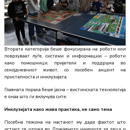
Втората категорија беше фокусирана на роботи кои
поврзуваат луѓе, системи и информации – роботи
како помошници, пријатели и поддршка во
секојдневниот живот, со посебен акцент на
пристапноста и инклузијата.
Главната порака беше јасна – вистинската технологија
е онаа што ги вклучува сите.
Инклузијата како жива практика, не само тема
Посебна тежина на настанот му даде фактот што
истиот се одржа во Државното училиште за деца и