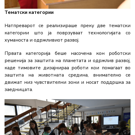
Тематски категории
Натпреварот се реализираше преку две тематски
категории што ја поврзуваат технологијата со
хуманоста и одржливиот развој.
Првата категорија беше насочена кон роботски
решенија за заштита на планетата и одржлив развој,
каде тимовите дизајнираа роботи кои помагаат во
заштита на животната средина, внимателно се
движат низ чувствителни зони и носат поддршка за
заедницата.