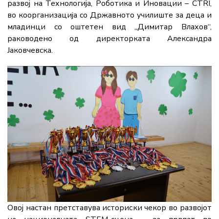
развој на Технологија, Роботика и Иновации – CTRI,
во коорганизација со Државното училиште за деца и
младинци со оштетен вид „Димитар Влахов“,
раководено од директорката Александра
Јаковчевска.
Овој настан претставува историски чекор во развојот