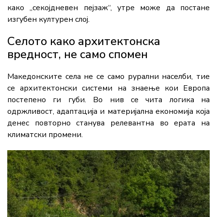
како „секојдневен пејзаж“, утре може да постане
изгубен културен слој.
Селото како архитектонска
вредност, не само спомен
Македонските села не се само рурални населби, тие
се архитектонски системи на знаење кои Европа
постепено ги губи. Во нив се чита логика на
одржливост, адаптација и материјална економија која
денес повторно станува релевантна во ерата на
климатски промени.