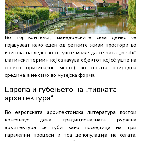
Во тој контекст, македонските села денес се
појавуваат како еден од ретките живи простори во
кои ова наследство сè уште може да се чита „in situ“
(латински термин кој означува објектот кој сè уште на
своето оригинално место) во својата природна
средина, а не само во музејска форма.
Европа и губењето на „тивката
архитектура“
Во европската архитектонска литература постои
консензус дека традиционалната рурална
архитектура се губи како последица на три
паралелни процеси и тоа депопулација на селата,