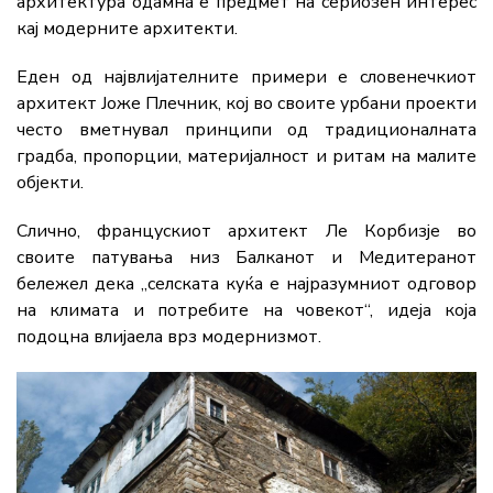
архитектура одамна е предмет на сериозен интерес
кај модерните архитекти.
Еден од највлијателните примери е словенечкиот
архитект Јоже Плечник, кој во своите урбани проекти
често вметнувал принципи од традиционалната
градба, пропорции, материјалност и ритам на малите
објекти.
Слично, францускиот архитект Ле Корбизје во
своите патувања низ Балканот и Медитеранот
бележел дека „селската куќа е најразумниот одговор
на климата и потребите на човекот“, идеја која
подоцна влијаела врз модернизмот.