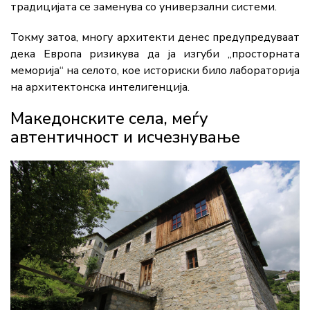
традицијата се заменува со универзални системи.
Токму затоа, многу архитекти денес предупредуваат
дека Европа ризикува да ја изгуби „просторната
меморија“ на селото, кое историски било лабораторија
на архитектонска интелигенција.
Македонските села, меѓу
автентичност и исчезнување