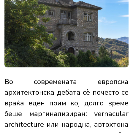
Во современата европска
архитектонска дебата сè почесто се
враќа еден поим кој долго време
беше маргинализиран: vernacular
architecture или народна, автохтона