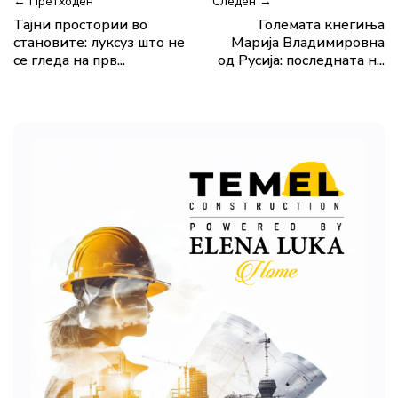
← Претходен
Следен →
Тајни простории во
Големата кнегиња
становите: луксуз што не
Марија Владимировна
се гледа на прв...
од Русија: последната н...