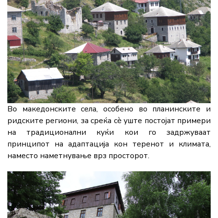
Во македонските села, особено во планинските и
ридските региони, за среќа сè уште постојат примери
на традиционални куќи кои го задржуваат
принципот на адаптација кон теренот и климата,
наместо наметнување врз просторот.