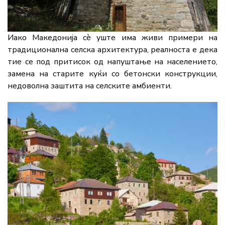
Иако Македонија сè уште има живи примери на
традиционална селска архитектура, реалноста е дека
тие се под притисок од напуштање на населението,
замена на старите куќи со бетонски конструкции,
недоволна заштита на селските амбиенти.