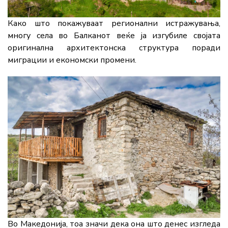
Како што покажуваат регионални истражувања,
многу села во Балканот веќе ја изгубиле својата
оригинална архитектонска структура поради
миграции и економски промени.
Во Македонија, тоа значи дека она што денес изгледа