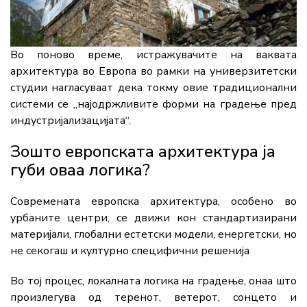
Во поново време, истражувачите на ваквата
архитектура во Европа во рамки на универзитетски
студии нагласуваат дека токму овие традиционални
системи се „најодржливите форми на градење пред
индустријализацијата“.
Зошто европската архитектура ја
губи оваа логика?
Современата европска архитектура, особено во
урбаните центри, се движи кон стандартизирани
материјали, глобални естетски модели, енергетски, но
не секогаш и културно специфични решенија
Во тој процес, локалната логика на градење, онаа што
произлегува од теренот, ветерот, сонцето и