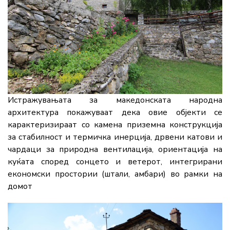
Истражувањата за македонската народна
архитектура покажуваат дека овие објекти се
карактеризираат со камена приземна конструкција
за стабилност и термичка инерција, дрвени катови и
чардаци за природна вентилација, ориентација на
куќата според сонцето и ветерот, интегрирани
економски простории (штали, амбари) во рамки на
домот