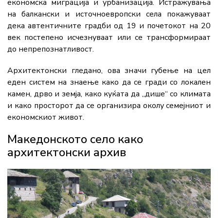
економска миграција и урбанизација. Истражувања
на балкански и источноевропски села покажуваат
дека автентичните градби од 19 и почетокот на 20
век постепено исчезнуваат или се трансформираат
до непрепознатливост.
Архитектонски гледано, ова значи губење на цел
еден систем на знаење како да се гради со локален
камен, дрво и земја, како куќата да „дише“ со климата
и како просторот да се организира околу семејниот и
економскиот живот.
Македонското село како
архитектонски архив