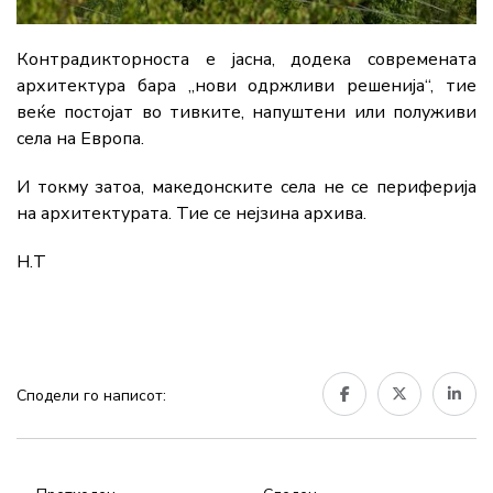
Контрадикторноста е јасна, додека современата
архитектура бара „нови одржливи решенија“, тие
веќе постојат во тивките, напуштени или полуживи
села на Европа.
И токму затоа, македонските села не се периферија
на архитектурата. Тие се нејзина архива.
Н.Т
Сподели го написот: