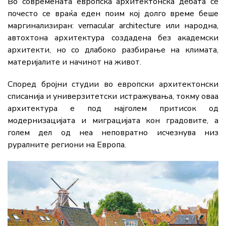
Во современата европска архитектонска дебата сè
почесто се враќа еден поим кој долго време беше
маргинализиран: vernacular architecture или народна,
автохтона архитектура создадена без академски
архитекти, но со длабоко разбирање на климата,
материјалите и начинот на живот.
Според бројни студии во европски архитектонски
списанија и универзитетски истражувања, токму оваа
архитектура е под најголем притисок од
модернизацијата и миграцијата кон градовите, а
голем дел од неа неповратно исчезнува низ
руралните региони на Европа.