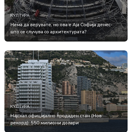
КУЛТУРА
Нема да верувате, но ова е Аја Софија денес-
што се случува со архитектурата?
КУЛТУРА
Најскап официјално продаден стан (Нов
рекорд): 550 милиони долари