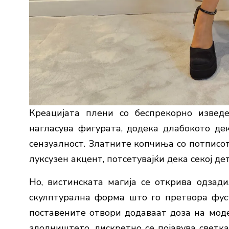
Креацијата плени со беспрекорно изведе
нагласува фигурата, додека длабокото де
сензуалност. Златните копчиња со потписо
луксузен акцент, потсетувајќи дека секој д
Но, вистинската магија се открива одзад
скулптурална форма што го претвора фус
поставените отвори додаваат доза на мод
здолништето, дискретно се појавува светка