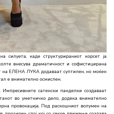
на силуета, каде структурираниот корсет ја
колте внесува драматичност и софистицирана
т на ЕЛЕНА ЛУКА додаваат суптилен, но моќен
етал е внимателно осмислен.
и. Импресивните сатенски панделки создаваат
танот во уметничко дело, додека внимателно
ерна провокација. Под раскошниот волумен на
в, проѕирен слој кој со секое движење создава