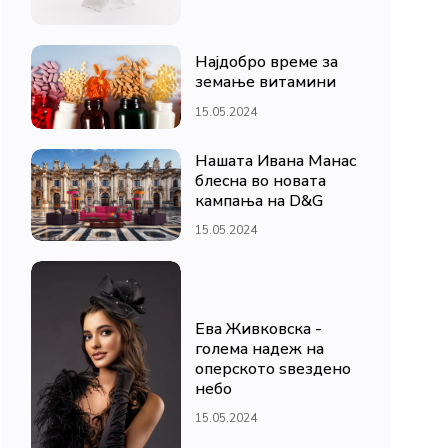
Најдобро време за
земање витамини
15.05.2024
Нашата Ивана Манас
блесна во новата
кампања на D&G
15.05.2024
Ева Живковска -
голема надеж на
оперското ѕвездено
небо
15.05.2024