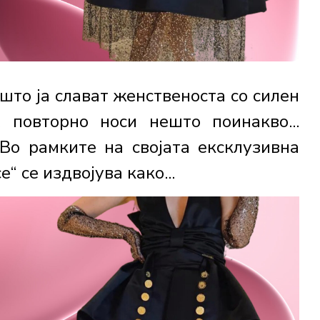
што ја слават женственоста со силен
 повторно носи нешто поинакво...
 Во рамките на својата ексклузивна
“ се издвојува како...