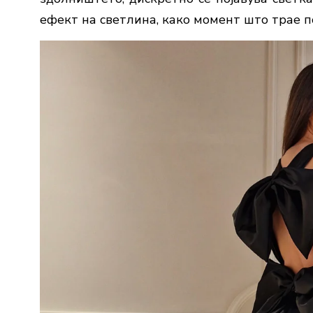
ефект на светлина, како момент што трае п