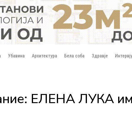
а
Убавина
Архитектура
Бела соба
Здравје
Интервј
ание: ЕЛЕНА ЛУКА им