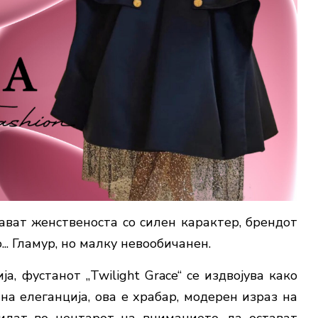
ават женственоста со силен карактер, брендот
. Гламур, но малку невообичанен.
а, фустанот „Twilight Grace“ се издвојува како
на елеганција, ова е храбар, модерен израз на
идат во центарот на вниманието, да остават