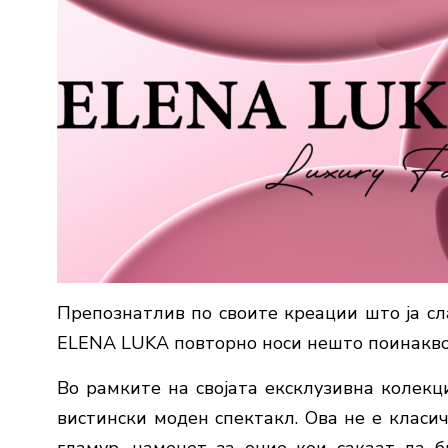
Препознатлив по своите креации што ја сл
ELENA LUKA повторно носи нешто поинакво..
Во рамките на својата ексклузивна колекциј
вистински моден спектакл. Ова не е класич
гламур, наменет за оние кои сакаат да б