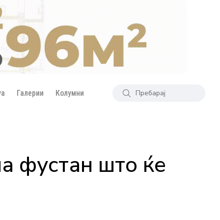
уа
Галерии
Колумни
а фустан што ќе