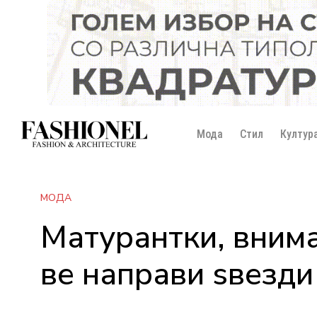
Мода
Стил
Култур
МОДА
Матурантки, вним
ве направи ѕвезди