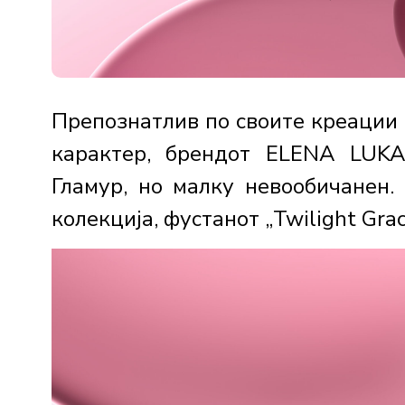
Препознатлив по своите креации 
карактер, брендот ELENA LUKA
Гламур, но малку невообичанен.
колекција, фустанот „Twilight Grace