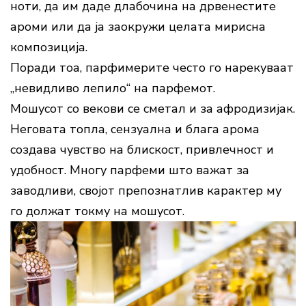
ноти, да им даде длабочина на дрвенестите
ароми или да ја заокружи целата мирисна
композиција.
Поради тоа, парфимерите често го нарекуваат
„невидливо лепило“ на парфемот.
Мошусот со векови се сметал и за афродизијак.
Неговата топла, сензуална и блага арома
создава чувство на блискост, привлечност и
удобност. Многу парфеми што важат за
заводливи, својот препознатлив карактер му
го должат токму на мошусот.