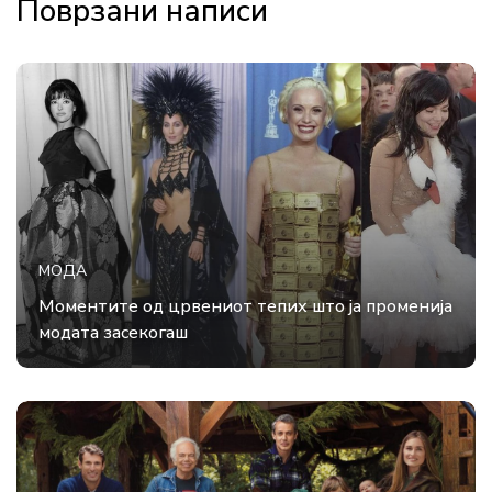
Поврзани написи
МОДА
Моментите од црвениот тепих што ја променија
модата засекогаш