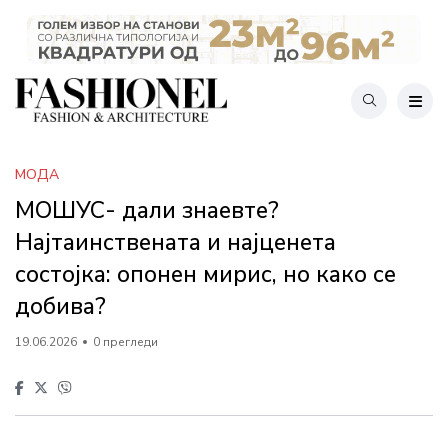
МОДА
МОШУС- дали знаевте?
Најтаинствената и најценета
состојка: опонен мирис, но како се
добива?
19.06.2026
0 прегледи