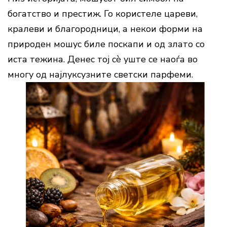
богатство и престиж. Го користеле цареви,
кралеви и благородници, а некои форми на
природен мошус биле поскапи и од злато со
иста тежина. Денес тој сè уште се наоѓа во
многу од најлуксузните светски парфеми.