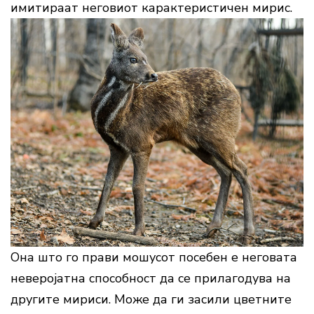
имитираат неговиот карактеристичен мирис.
Она што го прави мошусот посебен е неговата
неверојатна способност да се прилагодува на
другите мириси. Може да ги засили цветните