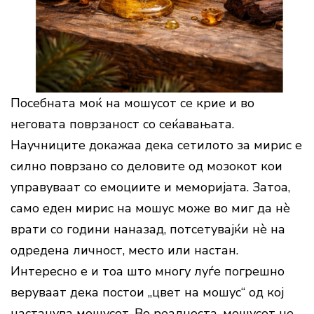
Посебната моќ на мошусот се крие и во
неговата поврзаност со сеќавањата.
Научниците докажаа дека сетилото за мирис е
силно поврзано со деловите од мозокот кои
управуваат со емоциите и меморијата. Затоа,
само еден мирис на мошус може во миг да нè
врати со години наназад, потсетувајќи нè на
одредена личност, место или настан.
Интересно е и тоа што многу луѓе погрешно
веруваат дека постои „цвет на мошус“ од кој
настанува мошусот. Во реалноста, мошусот не