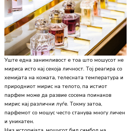
Уште една занимливост е тоа што мошусот не
мириса исто кај секоја личност. Тој реагира со
хемијата на кожата, телесната температура и
природниот мирис на телото, па истиот
парфем може да развие сосема поинаков
мирис кај различни луѓе. Токму затоа,
парфемот со мошус често станува многу личен
и уникатен.
Низ историјата, мошусот бил симбол на