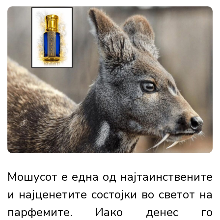
Мошусот е една од најтаинствените
и најценетите состојки во светот на
парфемите. Иако денес го