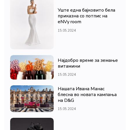
Уште една бајковито бела
приказна со потпис на
eNVy room
15.05.2024
Најдобро време за земање
витамини
15.05.2024
Нашата Ивана Манас
блесна во новата кампања
на D&G
15.05.2024