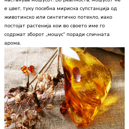
е цвет, туку посебна мирисна супстанција од
животинско или синтетичко потекло, иако
постојат растенија кои во своето име го
содржат зборот „мошус“ поради сличната
арома.