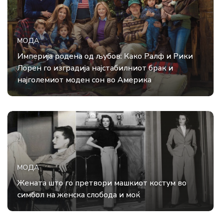
МОДА
Империја родена од љубов: Како Ралф и Рики
Лорен го изградија најстабилниот брак и
најголемиот моден сон во Америка
МОДА
Жената што го претвори машкиот костум во
симбол на женска слобода и моќ