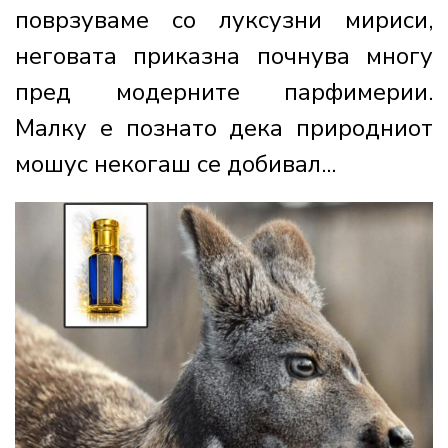
поврзуваме со луксузни мириси,
неговата приказна почнува многу
пред модерните парфимерии.
Малку е познато дека природниот
мошус некогаш се добивал...