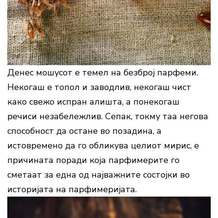
Денес мошусот е темел на безброј парфеми.
Некогаш е топол и заводлив, некогаш чист
како свежо испран алишта, а понекогаш
речиси незабележлив. Сепак, токму таа негова
способност да остане во позадина, а
истовремено да го обликува целиот мирис, е
причината поради која парфимерите го
сметаат за една од најважните состојки во
историјата на парфимеријата.