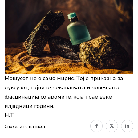
Мошусот не е само мирис. Тој е приказна за
луксузот, тајните, сеќавањата и човечката
фасцинација со аромите, која трае веќе
илјадници години.
Н.Т
Сподели го написот: