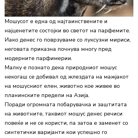
Мошусот е една од најтаинствените и
најценетите состојки во светот на парфемите.
Иако денес го поврзуваме со луксузни мириси,
неговата приказна почнува многу пред
модерните парфимерии.
Малку е познато дека природниот мошус
некогаш се добивал од жлездата на мажјакот
на мошусниот елен, животно кое живее во
планинските предели на Азија.
Поради огромната побарувачка и заштитата
на животните, таквиот мошус денес речиси
повеќе и не се користи, па затоа е заменет со
синтетички варијанти кои успешно го