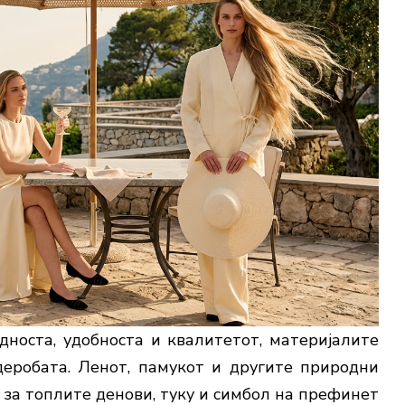
дноста, удобноста и квалитетот, материјалите
деробата. Ленот, памукот и другите природни
 за топлите денови, туку и симбол на префинет