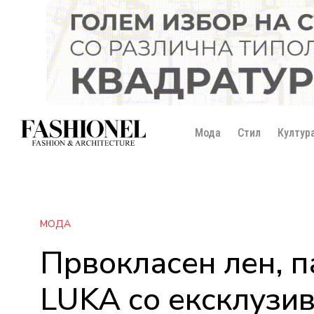
Мода
Стил
Култур
МОДА
Првокласен лен, п
LUKA со ексклузив