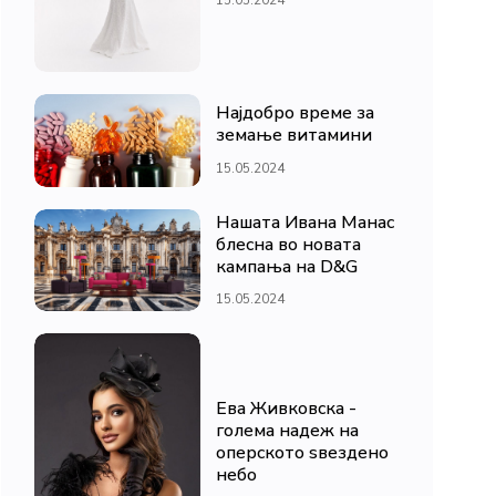
Најдобро време за
земање витамини
15.05.2024
Нашата Ивана Манас
блесна во новата
кампања на D&G
15.05.2024
Ева Живковска -
голема надеж на
оперското ѕвездено
небо