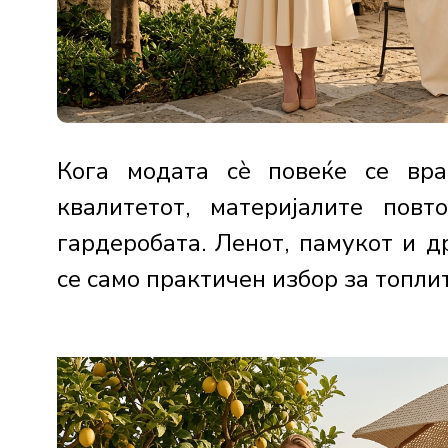
Кога модата сè повеќе се вра
квалитетот, материјалите пов
гардеробата. Ленот, памукот и 
се само практичен избор за топлите