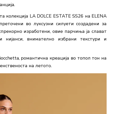
анција.
ата колекција LA DOLCE ESTATE SS26 на ELENA
преточени во луксузни силуети создадени за
спрекорно изработени, овие парчиња ја слават
и нијанси, внимателно избрани текстури и
occhetta, романтична креација во топол тон на
женственоста на летото.