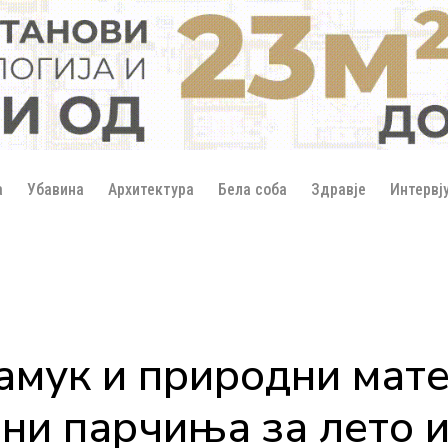
а
Убавина
Архитектура
Бела соба
Здравје
Интервј
амук и природни мат
ни парчиња за лето и