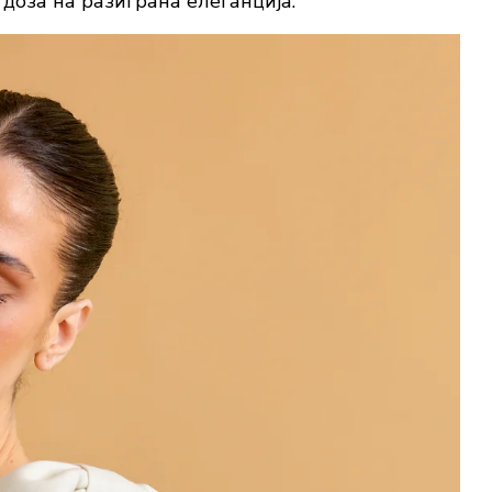
 доза на разиграна елеганција.