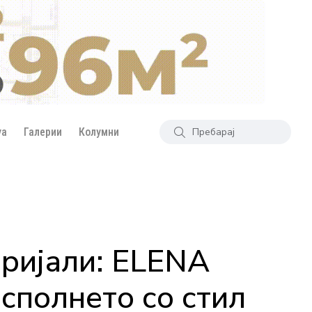
уа
Галерии
Колумни
еријали: ELENA
сполнето со стил