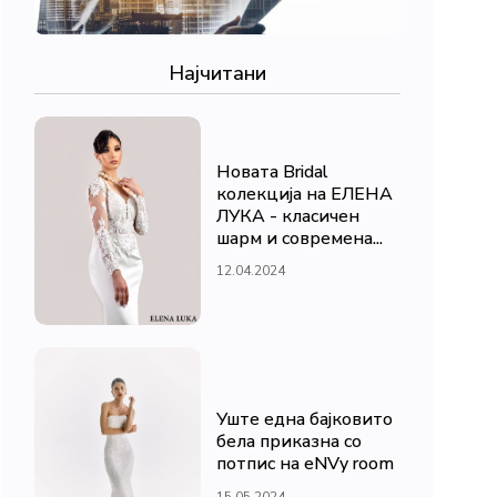
Најчитани
Новата Bridal
колекција на ЕЛЕНА
ЛУКА - класичен
шарм и современа...
12.04.2024
Уште една бајковито
бела приказна со
потпис на eNVy room
15.05.2024