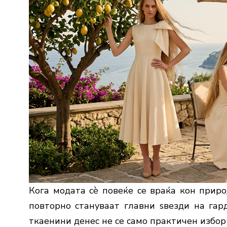
Кога модата сè повеќе се враќа кон приро
повторно стануваат главни ѕвезди на гар
ткаенини денес не се само практичен избор