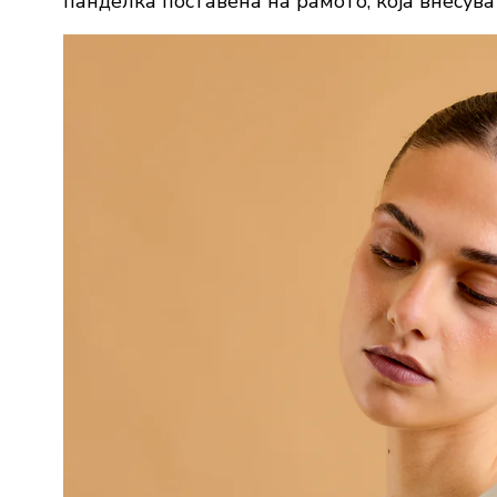
панделка поставена на рамото, која внесува