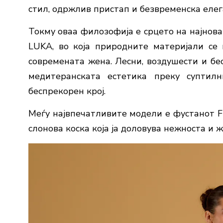
стил, одржлив пристап и безвременска елег
Токму оваа филозофија е срцето на најнов
LUKA, во која природните материјали се 
современата жена. Лесни, воздушести и бе
медитеранската естетика преку суптилн
беспрекорен крој.
Меѓу највпечатливите модели е фустанот Fi
слонова коска која ја доловува нежноста и 