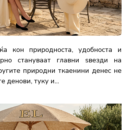
ќа кон природноста, удобноста и
торно стануваат главни ѕвезди на
другите природни ткаенини денес не
 денови, туку и...