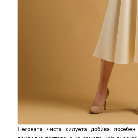
Неговата чиста силуета добива посебен