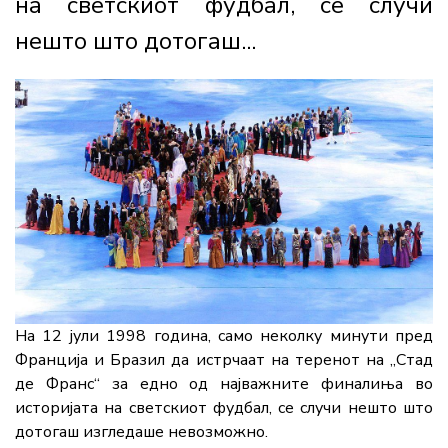
на светскиот фудбал, се случи
нешто што дотогаш...
На 12 јули 1998 година, само неколку минути пред
Франција и Бразил да истрчаат на теренот на „Стад
де Франс“ за едно од најважните финалиња во
историјата на светскиот фудбал, се случи нешто што
дотогаш изгледаше невозможно.