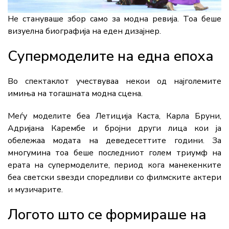
Не стануваше збор само за модна ревија. Тоа беше
визуелна биографија на еден дизајнер.
Супермоделите на една епоха
Во спектаклот учествуваа некои од најголемите
имиња на тогашната модна сцена.
Меѓу моделите беа Летиција Каста, Карла Бруни,
Адријана Карембе и бројни други лица кои ја
обележаа модата на деведесеттите години. За
многумина тоа беше последниот голем триумф на
ерата на супермоделите, период кога манекенките
беа светски ѕвезди споредливи со филмските актери
и музичарите.
Логото што се формираше на