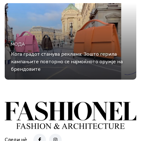
МОДА
Кога градот станува реклама: Зошто герила
кампањите повторно се најмоќното оружје на
брендовите
Следи нè