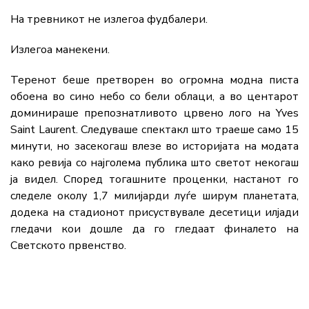
На тревникот не излегоа фудбалери.
Излегоа манекени.
Теренот беше претворен во огромна модна писта
обоена во сино небо со бели облаци, а во центарот
доминираше препознатливото црвено лого на Yves
Saint Laurent. Следуваше спектакл што траеше само 15
минути, но засекогаш влезе во историјата на модата
како ревија со најголема публика што светот некогаш
ја видел. Според тогашните проценки, настанот го
следеле околу 1,7 милијарди луѓе ширум планетата,
додека на стадионот присуствувале десетици илјади
гледачи кои дошле да го гледаат финалето на
Светското првенство.