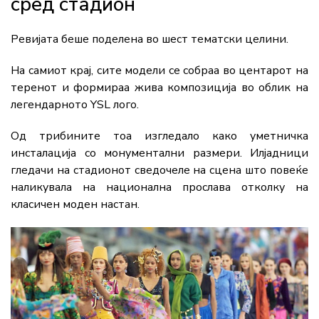
сред стадион
Ревијата беше поделена во шест тематски целини.
На самиот крај, сите модели се собраа во центарот на
теренот и формираа жива композиција во облик на
легендарното YSL лого.
Од трибините тоа изгледало како уметничка
инсталација со монументални размери. Илјадници
гледачи на стадионот сведочеле на сцена што повеќе
наликувала на национална прослава отколку на
класичен моден настан.