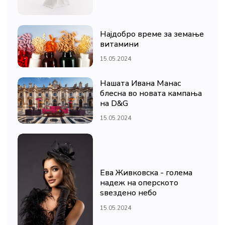
Најдобро време за земање
витамини
15.05.2024
Нашата Ивана Манас
блесна во новата кампања
на D&G
15.05.2024
Ева Живковска - голема
надеж на оперското
ѕвездено небо
15.05.2024