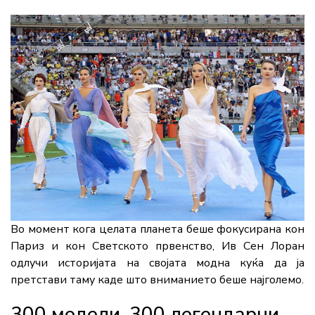
Во момент кога целата планета беше фокусирана кон
Париз и кон Светското првенство, Ив Сен Лоран
одлучи историјата на својата модна куќа да ја
претстави таму каде што вниманието беше најголемо.
300 модели, 300 легендарни