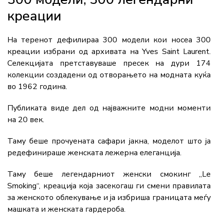
креации
На теренот дефилираа 300 модели кои носеа 300
креации избрани од архивата на Yves Saint Laurent.
Селекцијата претставуваше пресек на дури 174
колекции создадени од отворањето на модната куќа
во 1962 година.
Публиката виде дел од најважните модни моменти
на 20 век.
Таму беше прочуената сафари јакна, моделот што ја
редефинираше женската лежерна елеганција.
Таму беше легендарниот женски смокинг „Le
Smoking“, креација која засекогаш ги смени правилата
за женското облекување и ја избриша границата меѓу
машката и женската гардероба.