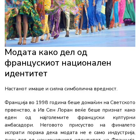
Модата како дел од
францускиот национален
идентитет
Настанот имаше и силна симболична вредност.
Франција во 1998 година беше домаќин на Светското
првенство, а Ив Сен Лоран веќе беше признат како
еден од најголемите француски културни
амбасадори. Неговото присуство на финалето
испрати порака дека модата не е само индустрија,