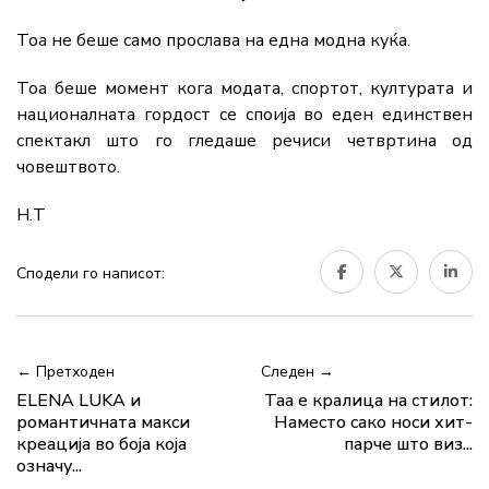
Тоа не беше само прослава на една модна куќа.
Тоа беше момент кога модата, спортот, културата и
националната гордост се споија во еден единствен
спектакл што го гледаше речиси четвртина од
човештвото.
Н.Т
Сподели го написот:
← Претходен
Следен →
ELENA LUKA и
Таа е кралица на стилот:
романтичната макси
Наместо сако носи хит-
креација во боја која
парче што виз...
означу...