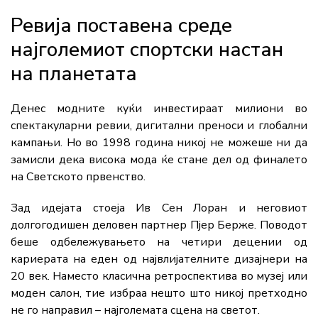
Ревија поставена среде
најголемиот спортски настан
на планетата
Денес модните куќи инвестираат милиони во
спектакуларни ревии, дигитални преноси и глобални
кампањи. Но во 1998 година никој не можеше ни да
замисли дека висока мода ќе стане дел од финалето
на Светското првенство.
Зад идејата стоеја Ив Сен Лоран и неговиот
долгогодишен деловен партнер Пјер Берже. Поводот
беше одбележувањето на четири децении од
кариерата на еден од највлијателните дизајнери на
20 век. Наместо класична ретроспектива во музеј или
моден салон, тие избраа нешто што никој претходно
не го направил – најголемата сцена на светот.