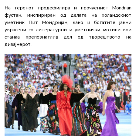
На теренот продефилира и прочуениот Mondrian
фустан, инспириран од делата на холандскиот
уметник Пит Мондријан, како и богатите јакни
украсени со литературни и уметнички мотиви кои
станаа препознатлив дел од творештвото на
дизајнерот.