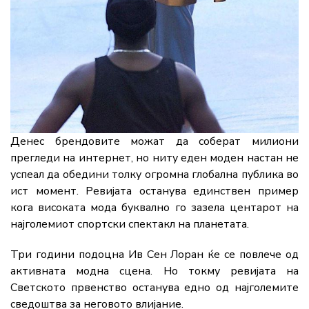
Денес брендовите можат да соберат милиони
прегледи на интернет, но ниту еден моден настан не
успеал да обедини толку огромна глобална публика во
ист момент. Ревијата останува единствен пример
кога високата мода буквално го зазела центарот на
најголемиот спортски спектакл на планетата.
Три години подоцна Ив Сен Лоран ќе се повлече од
активната модна сцена. Но токму ревијата на
Светското првенство останува едно од најголемите
сведоштва за неговото влијание.