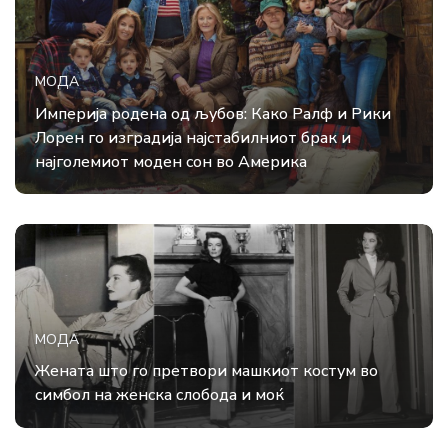
МОДА
Империја родена од љубов: Како Ралф и Рики
Лорен го изградија најстабилниот брак и
најголемиот моден сон во Америка
МОДА
Жената што го претвори машкиот костум во
симбол на женска слобода и моќ