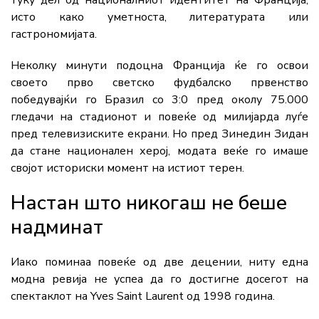
туку дел од националниот идентитет на Франција,
исто како уметноста, литературата или
гастрономијата.
Неколку минути подоцна Франција ќе го освои
своето прво светско фудбалско првенство
победувајќи го Бразил со 3:0 пред околу 75.000
гледачи на стадионот и повеќе од милијарда луѓе
пред телевизиските екрани. Но пред Зинедин Зидан
да стане национален херој, модата веќе го имаше
својот историски момент на истиот терен.
Настан што никогаш не беше
надминат
Иако поминаа повеќе од две децении, ниту една
модна ревија не успеа да го достигне досегот на
спектаклот на Yves Saint Laurent од 1998 година.