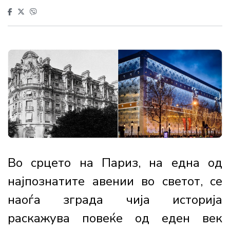
Во срцето на Париз, на една од
најпознатите авении во светот, се
наоѓа зграда чија историја
раскажува повеќе од еден век