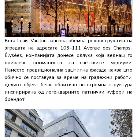
Кога Louis Vuitton започна обемна реконструкција на
зградата на адресата 103–111 Avenue des Champs-
Élysées, компанијата донесе одлука која веднаш го
привлече вниманието на светските медиуми.
Наместо традиционална заштитна фасада каква што
обично се поставува за време на градежни работи,
целиот објект беше обвиткан во огромна структура
инспирирана од легендарните патнички куфери на
брендот.