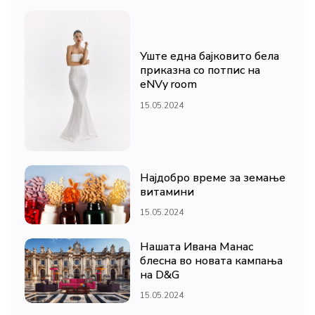
Уште една бајковито бела
приказна со потпис на
eNVy room
15.05.2024
Најдобро време за земање
витамини
15.05.2024
Нашата Ивана Манас
блесна во новата кампања
на D&G
15.05.2024