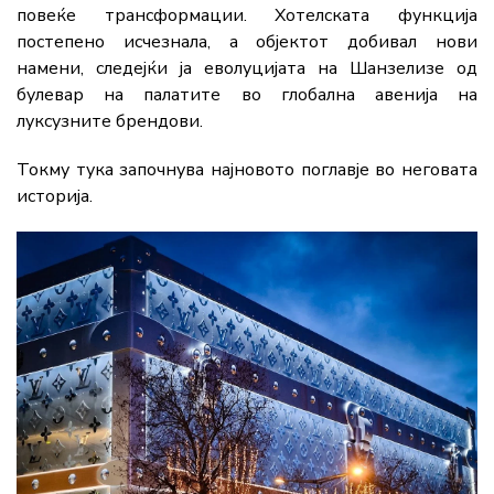
повеќе трансформации. Хотелската функција
постепено исчезнала, а објектот добивал нови
намени, следејќи ја еволуцијата на Шанзелизе од
булевар на палатите во глобална авенија на
луксузните брендови.
Токму тука започнува најновото поглавје во неговата
историја.