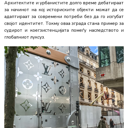
Архитектите и урбанистите долго време дебатираат
за начинот на кој историските објекти можат да се
адаптираат за современи потреби без да го изгубат
својот идентитет. Токму оваа зграда стана пример за
судирот и коегзистенцијата помеѓу наследството и
глобалниот луксуз.