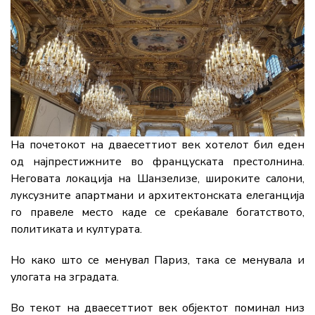
На почетокот на дваесеттиот век хотелот бил еден
од најпрестижните во француската престолнина.
Неговата локација на Шанзелизе, широките салони,
луксузните апартмани и архитектонската елеганција
го правеле место каде се среќавале богатството,
политиката и културата.
Но како што се менувал Париз, така се менувала и
улогата на зградата.
Во текот на дваесеттиот век објектот поминал низ