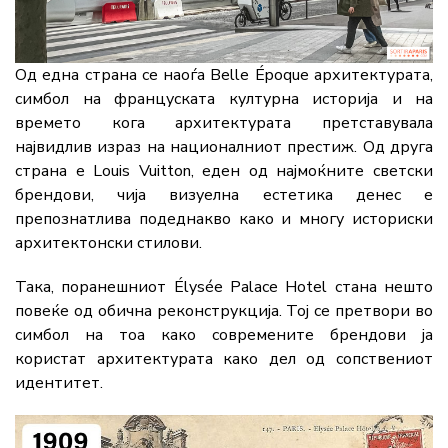
Од една страна се наоѓа Belle Époque архитектурата,
симбол на француската културна историја и на
времето кога архитектурата претставувала
највидлив израз на националниот престиж. Од друга
страна е Louis Vuitton, еден од најмоќните светски
брендови, чија визуелна естетика денес е
препознатлива подеднакво како и многу историски
архитектонски стилови.
Така, поранешниот Élysée Palace Hotel стана нешто
повеќе од обична реконструкција. Тој се претвори во
симбол на тоа како современите брендови ја
користат архитектурата како дел од сопствениот
идентитет.