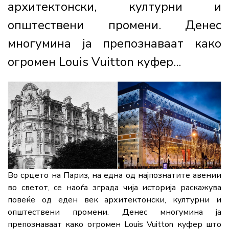
архитектонски, културни и
општествени промени. Денес
многумина ја препознаваат како
огромен Louis Vuitton куфер...
Во срцето на Париз, на една од најпознатите авении
во светот, се наоѓа зграда чија историја раскажува
повеќе од еден век архитектонски, културни и
општествени промени. Денес многумина ја
препознаваат како огромен Louis Vuitton куфер што