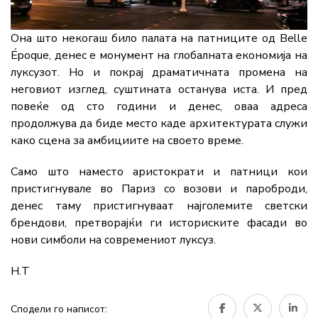
Она што некогаш било палата на патниците од Belle
Époque, денес е монумент на глобалната економија на
луксузот. Но и покрај драматичната промена на
неговиот изглед, суштината останува иста. И пред
повеќе од сто години и денес, оваа адреса
продолжува да биде место каде архитектурата служи
како сцена за амбициите на своето време.
Само што наместо аристократи и патници кои
пристигнувале во Париз со возови и пароброди,
денес таму пристигнуваат најголемите светски
брендови, претворајќи ги историските фасади во
нови симболи на современиот луксуз.
Н.Т
Сподели го написот: