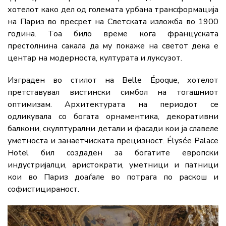
хотелот како дел од големата урбана трансформација
на Париз во пресрет на Светската изложба во 1900
година. Тоа било време кога француската
престолнина сакала да му покаже на светот дека е
центар на модерноста, културата и луксузот.
Изграден во стилот на Belle Époque, хотелот
претставувал вистински симбол на тогашниот
оптимизам. Архитектурата на периодот се
одликувала со богата орнаментика, декоративни
балкони, скулптурални детали и фасади кои ја славеле
уметноста и занаетчиската прецизност. Élysée Palace
Hotel бил создаден за богатите европски
индустријалци, аристократи, уметници и патници
кои во Париз доаѓале во потрага по раскош и
софистицираност.