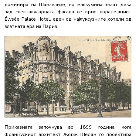
доминира на Шанзелизе, но малкумина знаат дека
зад спектакуларната фасада се крие поранешниот
Élysée Palace Hotel, еден од најлуксузните хотели од
златната ера на Париз.
Приказната започнува во 1899 година, кога
францускиот архитект Жорж Шедан го проектира