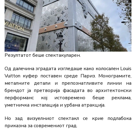
Резултатот беше спектакуларен.
Од далечина зградата изгледаше како колосален Louis
Vuitton куфер поставен среде Париз. Монограмите,
металните детали и препознатливите линии на
брендот ја претворија фасадата во архитектонски
перформанс кој истовремено беше реклама,
уметничка инсталација и урбана атракција.
Но зад визуелниот спектакл се крие подлабока
приказна за современиот град.