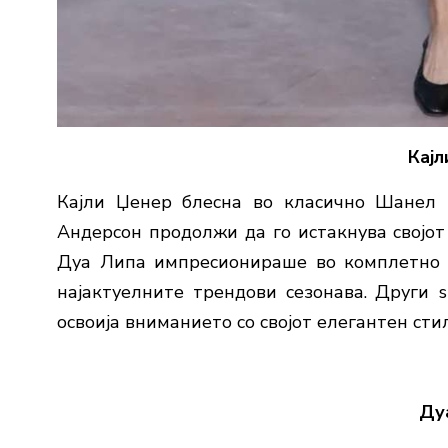
Кајл
Кајли Џенер блесна во класично Шанел 
Андерсон продолжи да го истакнува својо
Дуа Липа импресионираше во комплетно цр
најактуелните трендови сезонава. Други 
освоија вниманието со својот елегантен стил
Ду