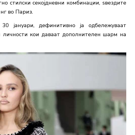
но стилски секојдневни комбинации, ѕвездите
нг во Париз.
30 јануари, дефинитивно ја одбележуваат
и личности кои даваат дополнителен шарм на