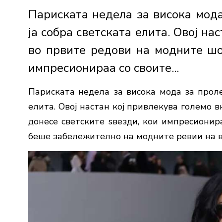
Париската недела за висока мода
ја собра светската елита. Овој н
во првите редови на модните шо
импресионираа со своите...
Париската недела за висока мода за проле
елита. Овој настан кој привлекува големо 
донесе светските ѕвезди, кои импресионир
беше забележително на модните ревии на в