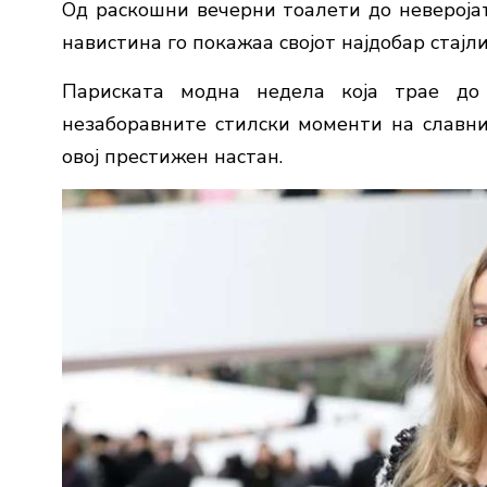
Од раскошни вечерни тоалети до неверојат
навистина го покажаа својот најдобар стајли
Париската модна недела која трае до 
незаборавните стилски моменти на славн
овој престижен настан.