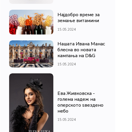
Најдобро време за
земање витамини
15.05.2024
Нашата Ивана Манас
блесна во новата
кампања на D&G
15.05.2024
Ева Живковска -
голема надеж на
оперското ѕвездено
небо
15.05.2024