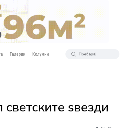
уа
Галерии
Колумни
п светските ѕвезди