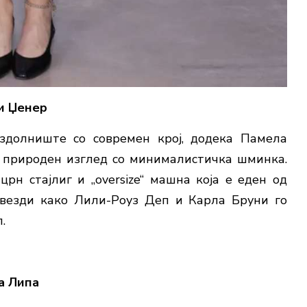
и Џенер
здолниште со современ крој, додека Памела
т природен изглед со минималистичка шминка.
н стајлиг и „oversize“ машна која е еден од
ѕвезди како Лили-Роуз Деп и Карла Бруни го
.
а Липа