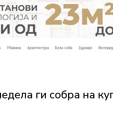
а
Убавина
Архитектура
Бела соба
Здравје
Интервј
едела ги собра на ку