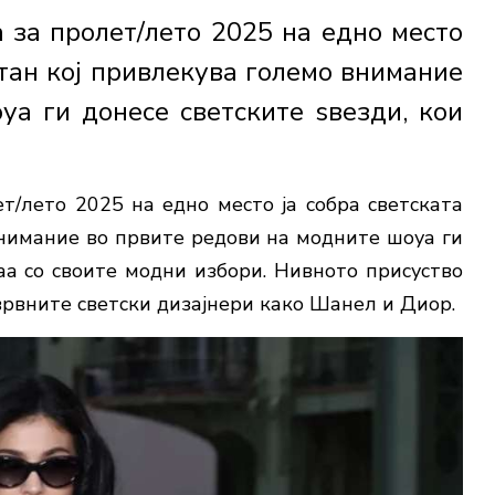
 за пролет/лето 2025 на едно место
астан кој привлекува големо внимание
уа ги донесе светските ѕвезди, кои
т/лето 2025 на едно место ја собра светската
внимание во првите редови на модните шоуа ги
аа со своите модни избори. Нивното присуство
рвните светски дизајнери како Шанел и Диор.