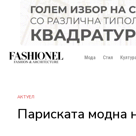
Мода
Стил
Култур
АКТУЕЛ
Париската модна н