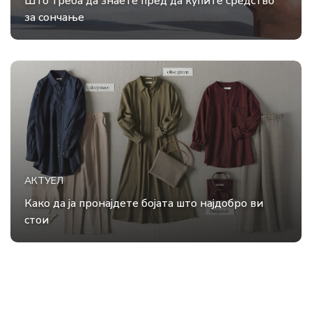
Што треба да знаете пред да купите средство
за сончање
АКТУЕЛ
Како да ја пронајдете бојата што најдобро ви
стои