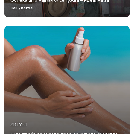
Облека што најмалку се гужва – идеална за
патувања
АКТУЕЛ