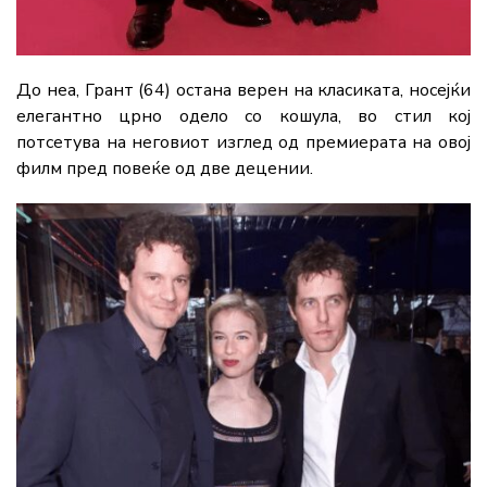
До неа, Грант (64) остана верен на класиката, носејќи
елегантно црно одело со кошула, во стил кој
потсетува на неговиот изглед од премиерата на овој
филм пред повеќе од две децении.