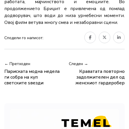
работата, мајчинството и емоциите. Во
продолжението Бриџит е привлечена од помлад
додворувач, што води до низа урнебесни моменти.
Овој филм ветува многу смеа и незаборавни сцени.
Сподели го написот:
← Претходен
Следен →
Париската модна недела
Краватата повторно
ги собра на куп
задолжителен дел од
светските ѕвезди
женскиот гардеробер