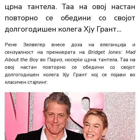
црна тантела. Таа на овој настан
повторно се обедини со својот
долгогодишен колега Хју Грант...
Рене Зелвегер внесе доза на елеганција и
сензуалност на премиерата на
Bridget Jones: Mad
About the Boy
во Париз, носејќи црна тантела. Таа на
овој настан повторно се обедини со својот
долгогодишен колега Хју Грант кој се појави во
класичен стајлинг.