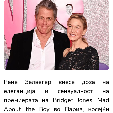
Рене Зелвегер внесе доза на
елеганција и сензуалност на
премиерата на Bridget Jones: Mad
About the Boy во Париз, носејќи