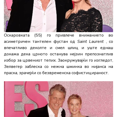
Оскаровката (55) го привлече вниманието во
асиметричен тантелен фустан од
Saint Laurent
, со
впечатливо деколте и смел шлиц и уште еднаш
докажа дека црното останува нејзин препознатлив
избор за црвениот тепих. Заокружувајќи го изгледот,
Зелвегер заблеска со нежна шминка во нијанса на
праска, зрачејќи со безвременска софистицираност.