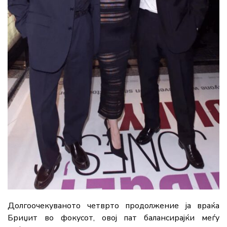
Долгоочекуваното четврто продолжение ја враќа
Бриџит во фокусот, овој пат балансирајќи меѓу