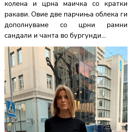
колена и црна маичка со кратки
ракави. Овие две парчиња облека ги
дополнуваме со црни рамни
сандали и чанта во бургунди...