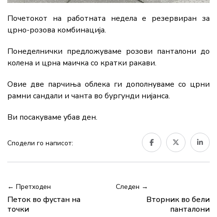
Почетокот на работната недела е резервиран за
црно-розова комбинација.
Понеделнички предложуваме розови панталони до
колена и црна маичка со кратки ракави.
Овие две парчиња облека ги дополнуваме со црни
рамни сандали и чанта во бургунди нијанса.
Ви посакуваме убав ден.
Сподели го написот:
← Претходен
Следен →
Петок во фустан на
Вторник во бели
точки
панталони