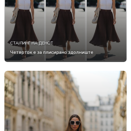
СТАЈЛИНГ НА ДЕНОТ
Четврток е за плисирано здолниште