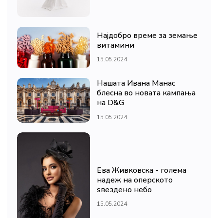
Најдобро време за земање
витамини
15.05.2024
Нашата Ивана Манас
блесна во новата кампања
на D&G
15.05.2024
Ева Живковска - голема
надеж на оперското
ѕвездено небо
15.05.2024