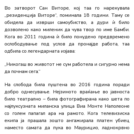
Во затворот Сан Виторе, кој таа го нарекувала
„резиденција Виторе“, поминала 18 години. Таму се
обидела да изврши самоубиство, а дури ѝ било
дозволено како миленик да чува твор по име Бамби.
Кога во 2011 година ѝ било понудено предвремено
ослободување под услов да пронајде работа, таа
одбила со легендарната изјава:
„Никогаш во животот не сум работела и сигурно нема
да почнам сега.“
На слобода била пуштена во 2016 година поради
добро однесување. Нејзиното враќање во јавноста
било театрално – била фотографирана како шета по
најлуксузната миланска улица Виа Монте Наполеоне
со голем папагал ара на рамото. Кога телевизиска
екипа ја прашала зошто ангажирала платен убиец
наместо самата да пука во Маурицио, ладнокрвно