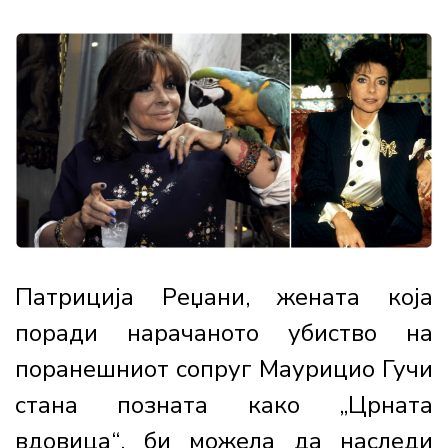
Патриција Реџани, жената која
поради нарачаното убиство на
поранешниот сопруг Маурицио Гучи
стана позната како „Црната
вдовица“, би можела да наследи