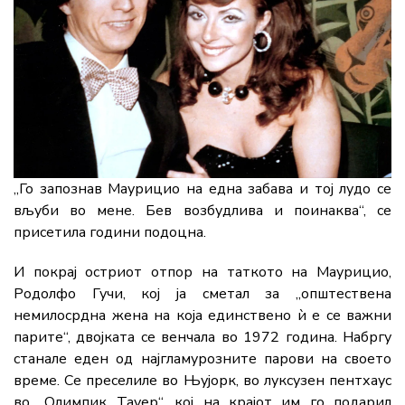
„Го запознав Маурицио на една забава и тој лудо се
вљуби во мене. Бев возбудлива и поинаква“, се
присетила години подоцна.
И покрај остриот отпор на таткото на Маурицио,
Родолфо Гучи, кој ја сметал за „општествена
немилосрдна жена на која единствено ѝ е се важни
парите“, двојката се венчала во 1972 година. Набргу
станале еден од најгламурозните парови на своето
време. Се преселиле во Њујорк, во луксузен пентхаус
во „Олимпик Тауер“, кој на крајот им го подарил