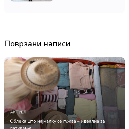
Поврзани написи
АКТУЕЛ
Облека што најмалку се гужва – идеална за
патувања