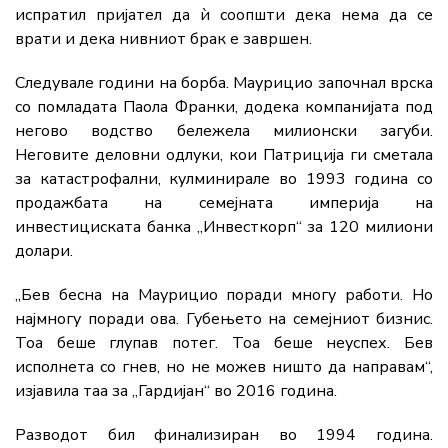
испратил пријател да ѝ соопшти дека нема да се
врати и дека нивниот брак е завршен.
Следувале години на борба. Маурицио започнал врска
со помладата Паола Франки, додека компанијата под
негово водство бележела милионски загуби.
Неговите деловни одлуки, кои Патриција ги сметала
за катастрофални, кулминирале во 1993 година со
продажбата на семејната империја на
инвестициската банка „Инвесткорп“ за 120 милиони
долари.
„Бев бесна на Маурицио поради многу работи. Но
најмногу поради ова. Губењето на семејниот бизнис.
Тоа беше глупав потег. Тоа беше неуспех. Бев
исполнета со гнев, но не можев ништо да направам“,
изјавила таа за „Гардијан“ во 2016 година.
Разводот бил финализиран во 1994 година.