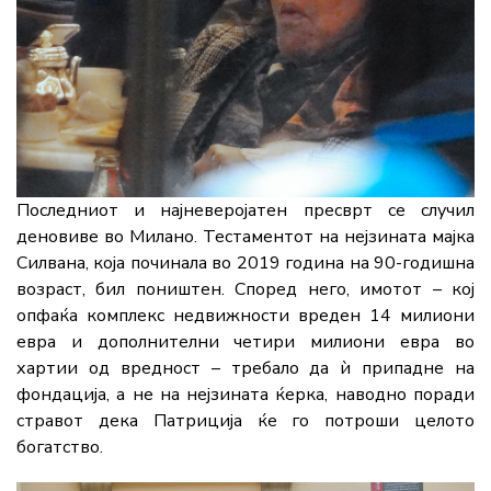
Последниот и најневеројатен пресврт се случил
деновиве во Милано. Тестаментот на нејзината мајка
Силвана, која починала во 2019 година на 90-годишна
возраст, бил поништен. Според него, имотот – кој
опфаќа комплекс недвижности вреден 14 милиони
евра и дополнителни четири милиони евра во
хартии од вредност – требало да ѝ припадне на
фондација, а не на нејзината ќерка, наводно поради
стравот дека Патриција ќе го потроши целото
богатство.