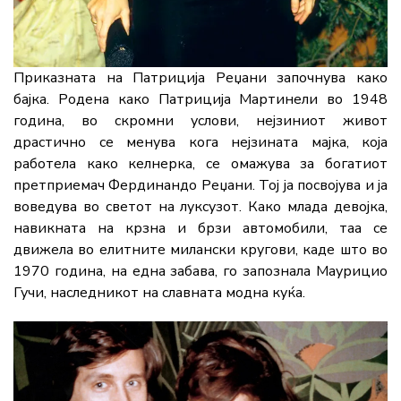
Приказната на Патриција Реџани започнува како
бајка. Родена како Патриција Мартинели во 1948
година, во скромни услови, нејзиниот живот
драстично се менува кога нејзината мајка, која
работела како келнерка, се омажува за богатиот
претприемач Фердинандо Реџани. Тој ја посвојува и ја
воведува во светот на луксузот. Како млада девојка,
навикната на крзна и брзи автомобили, таа се
движела во елитните милански кругови, каде што во
1970 година, на една забава, го запознала Маурицио
Гучи, наследникот на славната модна куќа.