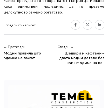
жалба, пресудата го отвора патот Патриција Реџани,
како единствен наследник, да го преземе
целокупното семејно богатство.
Сподели го написот:
← Претходен
Следен →
Модни правила што
Шешири и кафтани –
одамна не важат
двата модни детали без
кои не одиме на пл...