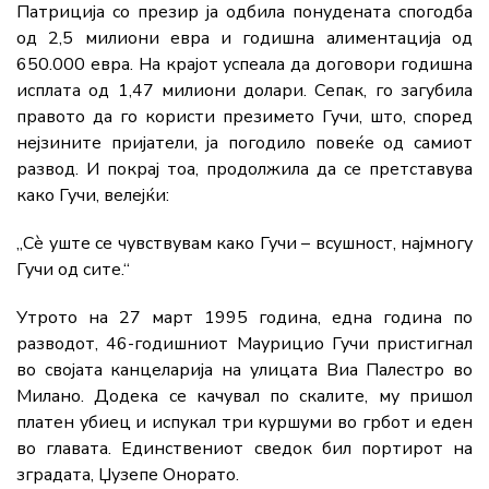
Патриција со презир ја одбила понудената спогодба
од 2,5 милиони евра и годишна алиментација од
650.000 евра. На крајот успеала да договори годишна
исплата од 1,47 милиони долари. Сепак, го загубила
правото да го користи презимето Гучи, што, според
нејзините пријатели, ја погодило повеќе од самиот
развод. И покрај тоа, продолжила да се претставува
како Гучи, велејќи:
„Сè уште се чувствувам како Гучи – всушност, најмногу
Гучи од сите.“
Утрото на 27 март 1995 година, една година по
разводот, 46-годишниот Маурицио Гучи пристигнал
во својата канцеларија на улицата Виа Палестро во
Милано. Додека се качувал по скалите, му пришол
платен убиец и испукал три куршуми во грбот и еден
во главата. Единствениот сведок бил портирот на
зградата, Џузепе Онорато.