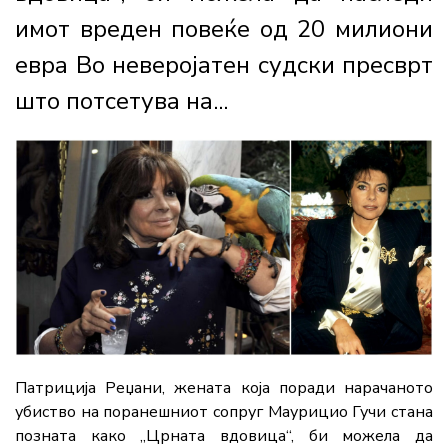
имот вреден повеќе од 20 милиони
евра Во неверојатен судски пресврт
што потсетува на...
Патриција Реџани, жената која поради нарачаното
убиство на поранешниот сопруг Маурицио Гучи стана
позната како „Црната вдовица“, би можела да