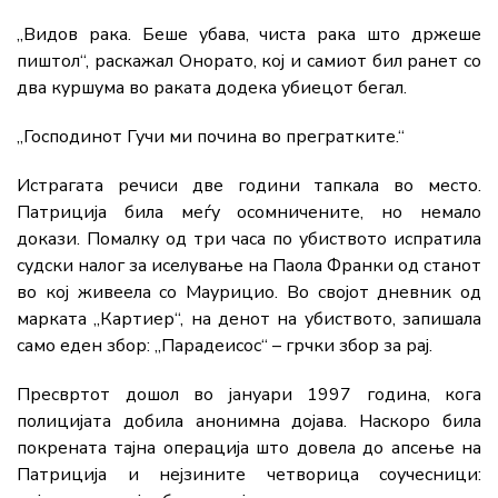
„Видов рака. Беше убава, чиста рака што држеше
пиштол“, раскажал Онорато, кој и самиот бил ранет со
два куршума во раката додека убиецот бегал.
„Господинот Гучи ми почина во прегратките.“
Истрагата речиси две години тапкала во место.
Патриција била меѓу осомничените, но немало
докази. Помалку од три часа по убиството испратила
судски налог за иселување на Паола Франки од станот
во кој живеела со Маурицио. Во својот дневник од
марката „Картиер“, на денот на убиството, запишала
само еден збор: „Парадеисос“ – грчки збор за рај.
Пресвртот дошол во јануари 1997 година, кога
полицијата добила анонимна дојава. Наскоро била
покрената тајна операција што довела до апсење на
Патриција и нејзините четворица соучесници: