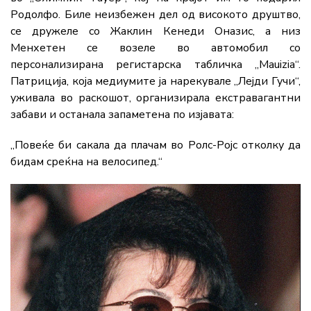
Родолфо. Биле неизбежен дел од високото друштво,
се дружеле со Жаклин Кенеди Оназис, а низ
Менхетен се возеле во автомобил со
персонализирана регистарска табличка „Mauizia“.
Патриција, која медиумите ја нарекувале „Лејди Гучи“,
уживала во раскошот, организирала екстравагантни
забави и останала запаметена по изјавата:
„Повеќе би сакала да плачам во Ролс-Ројс отколку да
бидам среќна на велосипед.“