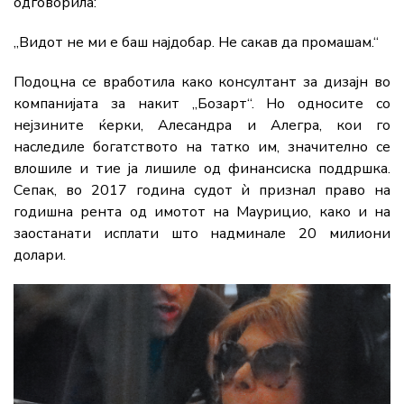
одговорила:
„Видот не ми е баш најдобар. Не сакав да промашам.“
Подоцна се вработила како консултант за дизајн во
компанијата за накит „Бозарт“. Но односите со
нејзините ќерки, Алесандра и Алегра, кои го
наследиле богатството на татко им, значително се
влошиле и тие ја лишиле од финансиска поддршка.
Сепак, во 2017 година судот ѝ признал право на
годишна рента од имотот на Маурицио, како и на
заостанати исплати што надминале 20 милиони
долари.