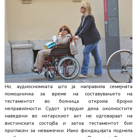
Но, аудиоснимката што ја направила семејната
помошничка за време на составувањето на
тестаментот во болница открила бројни
неправилности. Судот утврдил дека околностите
наведени во нотарскиот акт не одговараат на
вистинската состојба и затоа тестаментот бил
прогласен за неважечки. Иако фондацијата поднела