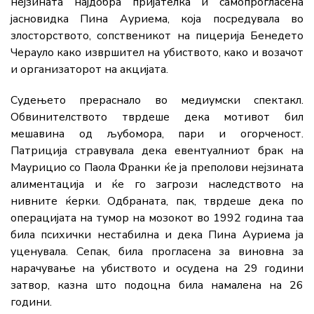
нејзината најдобра пријателка и самопрогласена
јасновидка Пина Ауриема, која посредувала во
злосторството, сопственикот на пицерија Бенедето
Черауло како извршител на убиството, како и возачот
и организаторот на акцијата.
Судењето прераснало во медиумски спектакл.
Обвинителството тврдеше дека мотивот бил
мешавина од љубомора, пари и огорченост.
Патриција стравувала дека евентуалниот брак на
Маурицио со Паола Франки ќе ја преполови нејзината
алиментација и ќе го загрози наследството на
нивните ќерки. Одбраната, пак, тврдеше дека по
операцијата на тумор на мозокот во 1992 година таа
била психички нестабилна и дека Пина Ауриема ја
уценувала. Сепак, била прогласена за виновна за
нарачување на убиството и осудена на 29 години
затвор, казна што подоцна била намалена на 26
години.