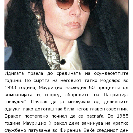
Идилата траела до средината на осумдесеттите
години. По смртта на неговиот татко Родолфо во
1983 година, Маурицио наследил 50 проценти од
компанијата и, според зборовите на Патриција,
„полудел“. Почнал да ја исклучува од деловните
одлуки, иако дотогаш таа била негов главен советник.
Бракот постепено почнал да се распаѓа. Во 1985
година Маурицио ѝ рекол дека заминува на кратко
службено патување во Фиренца. Веќе следниот ден