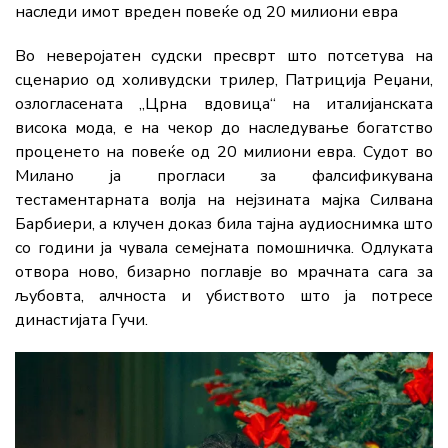
наследи имот вреден повеќе од 20 милиони евра
Во неверојатен судски пресврт што потсетува на
сценарио од холивудски трилер, Патриција Реџани,
озлогласената „Црна вдовица“ на италијанската
висока мода, е на чекор до наследување богатство
проценето на повеќе од 20 милиони евра. Судот во
Милано ја прогласи за фалсификувана
тестаментарната волја на нејзината мајка Силвана
Барбиери, а клучен доказ била тајна аудиоснимка што
со години ја чувала семејната помошничка. Одлуката
отвора ново, бизарно поглавје во мрачната сага за
љубовта, алчноста и убиството што ја потресе
династијата Гучи.