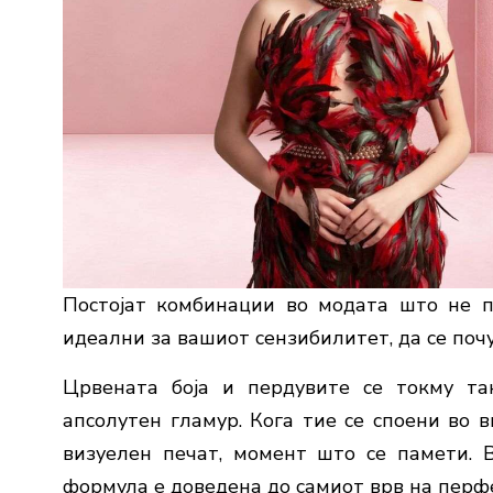
Постојат комбинации во модата што не п
идеални за вашиот сензибилитет, да се поч
Црвената боја и пердувите се токму так
апсолутен гламур. Кога тие се споени во в
визуелен печат, момент што се памети. 
формула е доведена до самиот врв на перфе