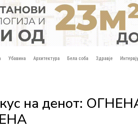
а
Убавина
Архитектура
Бела соба
Здравје
Интервј
кус на денот: ОГНЕ
ЕНА