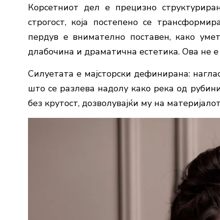
Корсетниот дел е прецизно структуриран,
строгост, која постепено се трансформир
пердув е внимателно поставен, како умет
длабочина и драматична естетика. Ова не е 
Силуетата е мајсторски дефинирана: наглас
што се разлева надолу како река од рубини
без крутост, дозволувајќи му на материјало