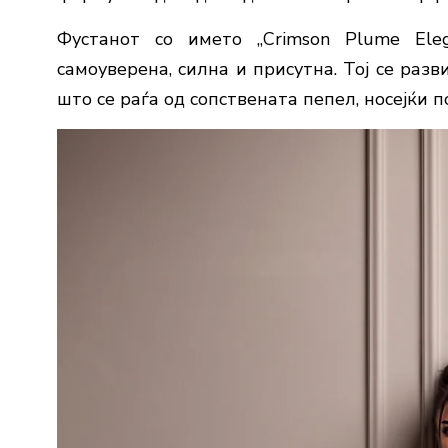
Фустанот со името „Crimson Plume Ele
самоуверена, силна и присутна. Тој се раз
што се раѓа од сопствената пепел, носејќи 