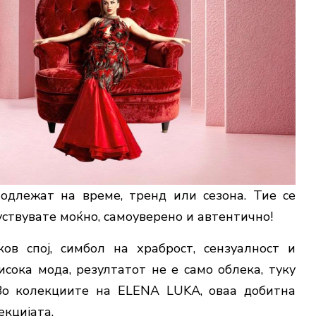
одлежат на време, тренд или сезона. Тие се
уствувате моќно, самоуверено и автентично!
ов спој, симбол на храброст, сензуалност и
исока мода, резултатот не е само облека, туку
Во колекциите на ELENA LUKA, оваа добитна
кцијата.