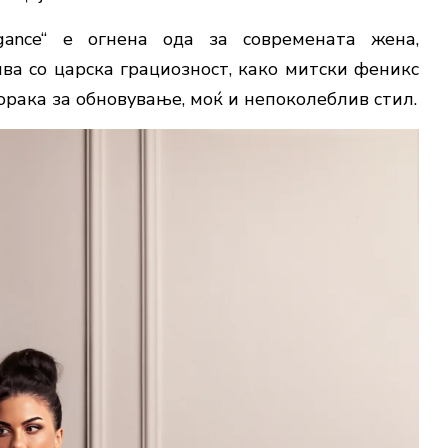
gance“ е огнена ода за современата жена,
вива со царска грациозност, како митски феникс
порака за обновување, моќ и непоколеблив стил.