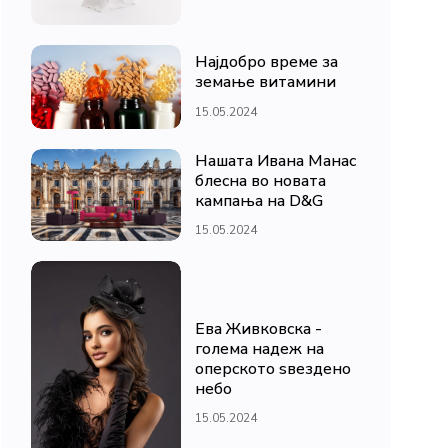
Најдобро време за
земање витамини
15.05.2024
Нашата Ивана Манас
блесна во новата
кампања на D&G
15.05.2024
Ева Живковска -
голема надеж на
оперското ѕвездено
небо
15.05.2024