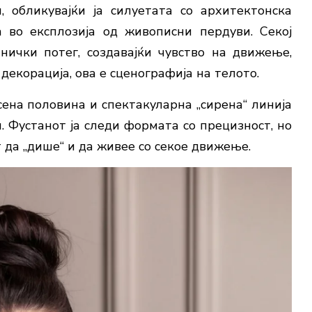
 обликувајќи ја силуетата со архитектонска
а во експлозија од живописни пердуви. Секој
нички потег, создавајќи чувство на движење,
декорација, ова е сценографија на телото.
ена половина и спектакуларна „сирена“ линија
. Фустанот ја следи формата со прецизност, но
т да „дише“ и да живее со секое движење.