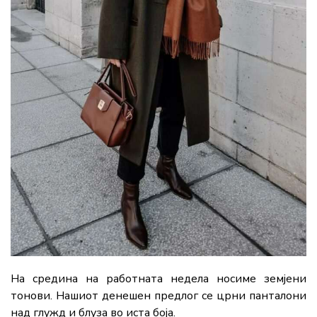
На средина на работната недела носиме земјени
тонови. Нашиот денешен предлог се црни панталони
над глужд и блуза во иста боја.