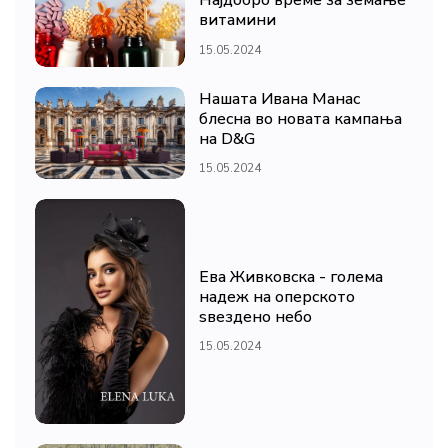
Најдобро време за земање
витамини
15.05.2024
Нашата Ивана Манас
блесна во новата кампања
на D&G
15.05.2024
Ева Живковска - голема
надеж на оперското
ѕвездено небо
15.05.2024