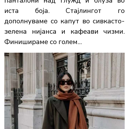
панталони над глужд и блуза во
иста боја. Стајлингот го
дополнуваме со капут во сивкасто-
зелена нијанса и кафеави чизми.
Финишираме со голем...