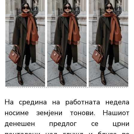
На средина на работната недела
носиме земјени тонови. Нашиот
денешен предлог се црни