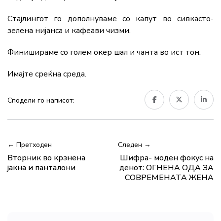
Стајлингот го дополнуваме со капут во сивкасто-
зелена нијанса и кафеави чизми.
Финишираме со голем окер шал и чанта во ист тон.
Имајте среќна среда.
Сподели го написот:
← Претходен
Следен →
Вторник во крзнена
Шифра- моден фокус на
јакна и панталони
денот: ОГНЕНА ОДА ЗА
СОВРЕМЕНАТА ЖЕНА