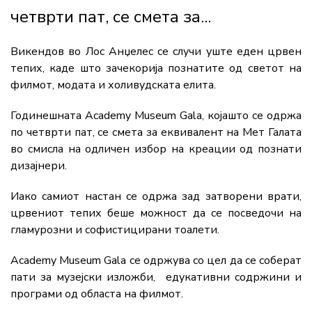
четврти пат, се смета за...
Викендов во Лос Анџелес се случи уште еден црвен
тепих, каде што зачекорија познатите од светот на
филмот, модата и холивудската елита.
Годинешната Academy Museum Gala, којашто се одржа
по четврти пат, се смета за еквивалент на Мет Галата
во смисла на одличен избор на креации од познати
дизајнери.
Иако самиот настан се одржа зад затворени врати,
црвениот тепих беше можност да се посведочи на
гламурозни и софистицирани тоалети.
Academy Museum Gala се одржува со цел да се соберат
пати за музејски изложби, едукативни содржини и
програми од областа на филмот.