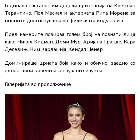
Годинава настанот им додели признанија на Квентин
Тарантино, Пол Мескал и актерката Рита Морена за
нивните достигнувања во филмската индустрија.
Пред камерите позираа голем број на познати лица
како Никол Кидман, Деми Мур, Аријана Гранде, Кара
Делевињ, Ким Кардашија, Кендал Џенер...
Доминираше црната боја како и обично, заедно со
едноставни кроеви и сензуални силуети.
Галеријата во продолжение.