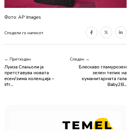
Фото: AP Images
Сподели го написот:
← Претходен
Следен →
Луиза Спањоли ја
Блескаво гламурозен
претставува новата
зелен тепих на
есен/зима колекција –
хуманитарната гала
Ит...
Baby2B...