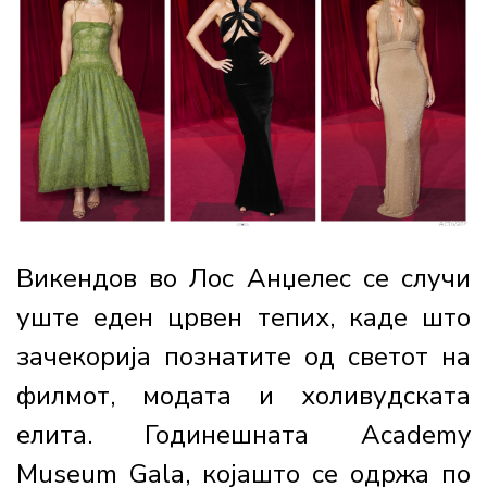
Викендов во Лос Анџелес се случи
уште еден црвен тепих, каде што
зачекорија познатите од светот на
филмот, модата и холивудската
елита. Годинешната Academy
Museum Gala, којашто се одржа по