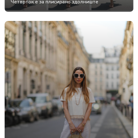
Четврток е за плисирано здолниште