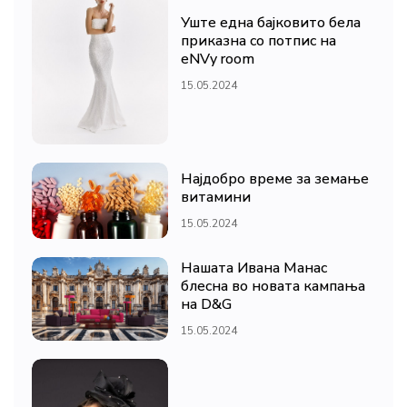
Уште една бајковито бела
приказна со потпис на
eNVy room
15.05.2024
Најдобро време за земање
витамини
15.05.2024
Нашата Ивана Манас
блесна во новата кампања
на D&G
15.05.2024