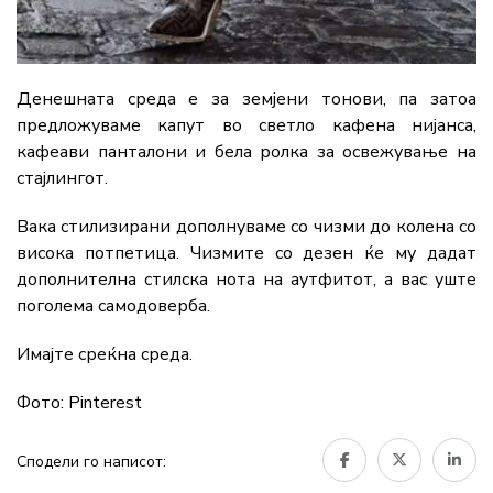
Денешната среда е за земјени тонови, па затоа
предложуваме капут во светло кафена нијанса,
кафеави панталони и бела ролка за освежување на
стајлингот.
Вака стилизирани дополнуваме со чизми до колена со
висока потпетица. Чизмите со дезен ќе му дадат
дополнителна стилска нота на аутфитот, а вас уште
поголема самодоверба.
Имајте среќна среда.
Фото: Pinterest
Сподели го написот: