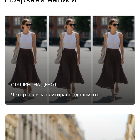
СТАЈЛИНГ НА ДЕНОТ
Четврток е за плисирано здолниште