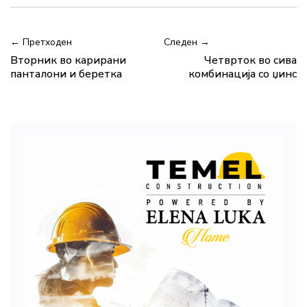
← Претходен
Следен →
Вторник во карирани
Четврток во сива
панталони и беретка
комбинација со џинс