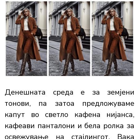
Денешната среда е за земјени
тонови, па затоа предложуваме
капут во светло кафена нијанса,
кафеави панталони и бела ролка за
освежување на стајлингот. Вака