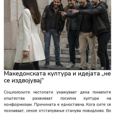
Македонската култура и идејата „не
се издвојувај“
Социолозите честопати укажуваат дека помалите
општества развиваат посилна култура на
конформизам. Причината е едноставна. Кога сите се
познаваат, секое отстапување станува повидливо. Во