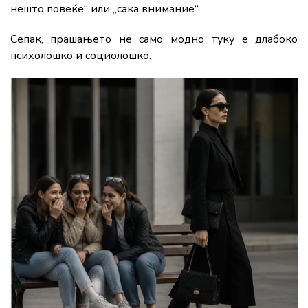
нешто повеќе“ или „сака внимание“.
Сепак, прашањето не само модно туку е длабоко
психолошко и социолошко.