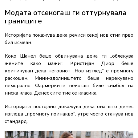
Модата отсекогаш ги оттурнувала
границите
Историјата покажува дека речиси секој нов стил прво
бил исмеан.
Коко Шанел беше обвинувана дека ги „облекува
жените како мажи“. Кристијан Диор беше
критикуван дека неговиот „Нов изглед“ е премногу
раскошен. Мини-здолништето беше нарекувано
неморално. Фармерките некогаш биле симбол на
ниска класа. Денес сите тие се класика.
Историјата постојано докажува дека она што денес
изгледа „премногу поинакво“, утре често станува нов
стандард.