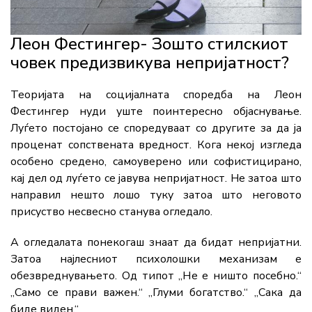
Леон Фестингер- Зошто стилскиот
човек предизвикува непријатност?
Теоријата на социјалната споредба на Леон
Фестингер нуди уште поинтересно објаснување.
Луѓето постојано се споредуваат со другите за да ја
проценат сопствената вредност. Кога некој изгледа
особено средено, самоуверено или софистицирано,
кај дел од луѓето се јавува непријатност. Не затоа што
направил нешто лошо туку затоа што неговото
присуство несвесно станува огледало.
А огледалата понекогаш знаат да бидат непријатни.
Затоа најлесниот психолошки механизам е
обезвреднувањето. Од типот „Не е ништо посебно.“
„Само се прави важен.“ „Глуми богатство.“ „Сака да
биде виден.“