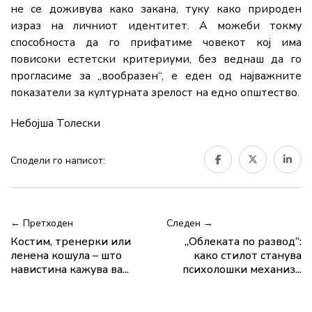
не се доживува како закана, туку како природен
израз на личниот идентитет. А можеби токму
способноста да го прифатиме човекот кој има
повисоки естетски критериуми, без веднаш да го
прогласиме за „вообразен“, е еден од најважните
показатели за културната зрелост на едно општество.
Небојша Толески
Сподели го написот:
← Претходен
Следен →
Костим, тренерки или
„Облеката по развод“:
ленена кошула – што
како стилот станува
навистина кажува ва...
психолошки механиз...