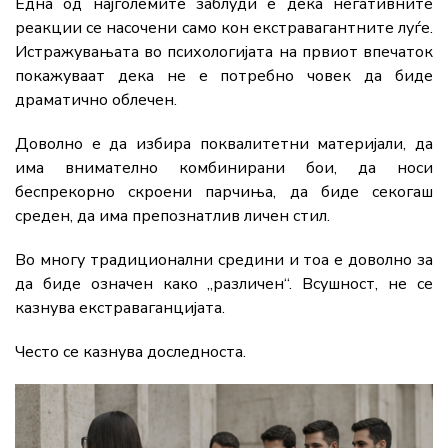
Една од најголемите заблуди е дека негативните
реакции се насочени само кон екстравагантните луѓе.
Истражувањата во психологијата на првиот впечаток
покажуваат дека не е потребно човек да биде
драматично облечен.
Доволно е да избира поквалитетни материјали, да
има внимателно комбинирани бои, да носи
беспрекорно скроени парчиња, да биде секогаш
среден, да има препознатлив личен стил.
Во многу традиционални средини и тоа е доволно за
да биде означен како „различен“. Всушност, не се
казнува екстраваганцијата.
Често се казнува доследноста.