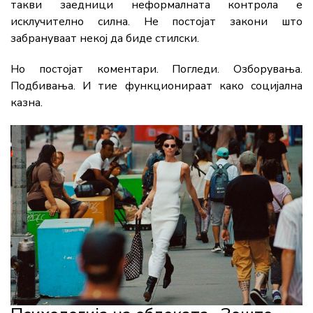
такви заедници неформалната контрола е
исклучително силна. Не постојат закони што
забрануваат некој да биде стилски.
Но постојат коментари. Погледи. Озборувања.
Подбивања. И тие функционираат како социјална
казна.