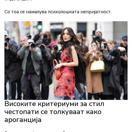
Со тоа се намалува психолошката непријатност.
Високите критериуми за стил
честопати се толкуваат како
ароганција