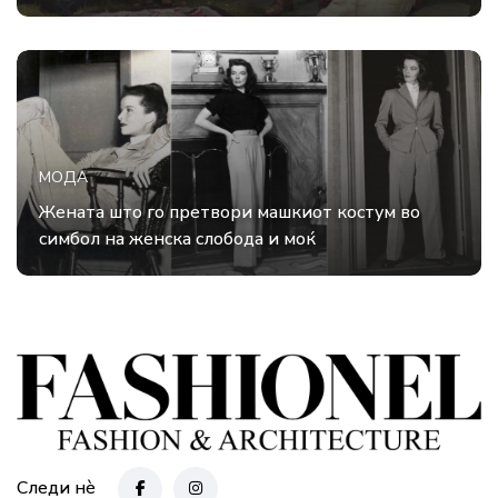
МОДА
Жената што го претвори машкиот костум во
симбол на женска слобода и моќ
Следи нè