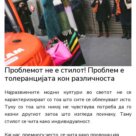
Проблемот не е стилот! Проблем е
толеранцијата кон различноста
Најразвиените модни култури во светот не се
карактеризираат со тоа што сите се облекуваат исто.
Туку со тоа што никој не чувствува потреба да го
казни другиот затоа што изгледа поинаку. Таму
стилот се чита како индивидуалност.
Кај нас, премногу често, се чита како провокација.