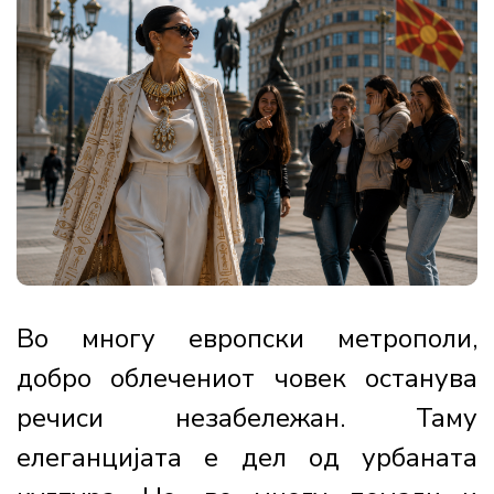
Во многу европски метрополи,
добро облечениот човек останува
речиси незабележан. Таму
елеганцијата е дел од урбаната