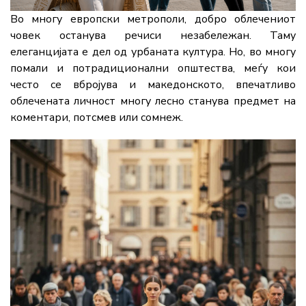
Во многу европски метрополи, добро облечениот
човек останува речиси незабележан. Таму
елеганцијата е дел од урбаната култура. Но, во многу
помали и потрадиционални општества, меѓу кои
често се вбројува и македонското, впечатливо
облечената личност многу лесно станува предмет на
коментари, потсмев или сомнеж.