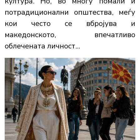
култура. Но, во многу помали и
потрадиционални општества, меѓу
кои често се вбројува и
македонското, впечатливо
облечената личност...