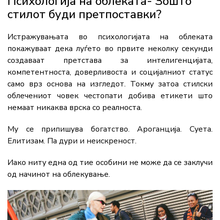
Психологија на облеката- Зошто
стилот буди претпоставки?
Истражувањата во психологијата на облеката
покажуваат дека луѓето во првите неколку секунди
создаваат претстава за интелигенцијата,
компетентноста, доверливоста и социјалниот статус
само врз основа на изгледот. Токму затоа стилски
облечениот човек честопати добива етикети што
немаат никаква врска со реалноста.
Му се припишува богатство. Ароганција. Суета.
Елитизам. Па дури и неискреност.
Иако ниту една од тие особини не може да се заклучи
од начинот на облекување.