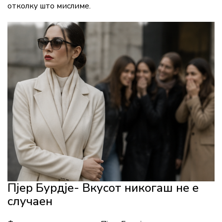
отколку што мислиме.
Пјер Бурдје- Вкусот никогаш не е
случаен