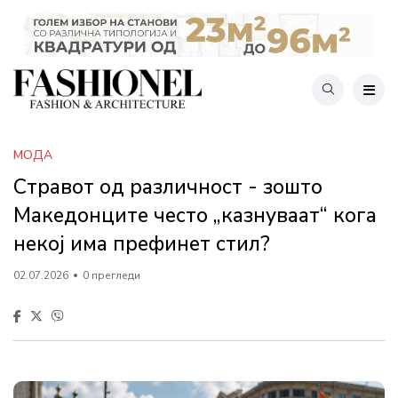
МОДА
Стравот од различност - зошто
Македонците често „казнуваат“ кога
некој има префинет стил?
02.07.2026
0 прегледи