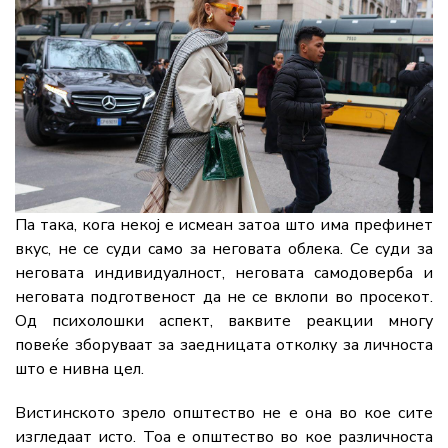
Па така, кога некој е исмеан затоа што има префинет
вкус, не се суди само за неговата облека. Се суди за
неговата индивидуалност, неговата самодоверба и
неговата подготвеност да не се вклопи во просекот.
Од психолошки аспект, ваквите реакции многу
повеќе зборуваат за заедницата отколку за личноста
што е нивна цел.
Вистинското зрело општество не е она во кое сите
изгледаат исто. Тоа е општество во кое различноста