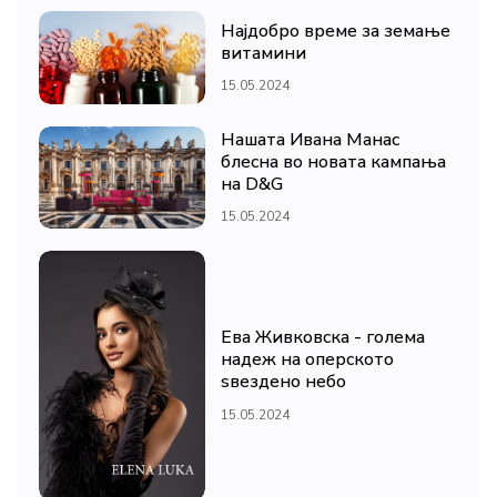
Најдобро време за земање
витамини
15.05.2024
Нашата Ивана Манас
блесна во новата кампања
на D&G
15.05.2024
Ева Живковска - голема
надеж на оперското
ѕвездено небо
15.05.2024