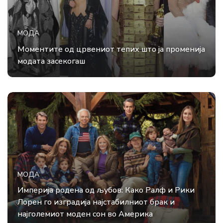
МОДА
Моментите од црвениот тепих што ја променија
модата засекогаш
МОДА
Империја родена од љубов: Како Ралф и Рики
Лорен го изградија најстабилниот брак и
најголемиот моден сон во Америка