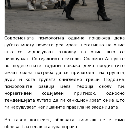
Современата психологија одамна покажува дека
луѓето многу почесто реагираат негативно на оние
што се издвојуваат отколку на оние што се
вклопуваат. Социјалниот психолог Соломон Аш уште
во педесеттите години покажа дека поединците
имаат силна потреба да се прилагодат на групата,
дури и кога групата очигледно греши. Подоцна,
психолозите развија цела теорија околу т.н.
нормативен социјален притисок, односно
тенденцијата луѓето да ги санкционираат оние што
ги нарушуваат непишаните правила на заедницата.
Во таков контекст, облеката никогаш не е само
облека. Таа сепак станува порака.