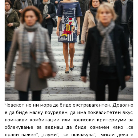
Човекот не ни мора да биде екстравагантен. Доволно
е да биде малку поуреден, да има поквалитетен вкус,
поинакви комбинации или повисоки критериуми за
облекување за веднаш да биде означен како „се
прави важен“, „глуми“, „се покажува“, „мисли дека е