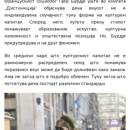
Францускиот социолог Пјер Бурдје уште во книгата
„Дистинкција“ објаснува дека вкусот не е
индивидуална случајност, туку форма на културен
капитал. Според него, луѓето преку стилот
покажуваат образование, искуство, културна
изложеност и општествена позиција. Но, Бурдје
предупредува и на друг феномен.
Во средини каде што културниот капитал не е
рамномерно распределен, секој што покажува
поразвиен вкус може да биде доживеан како закана.
Ама не затоа што е подобро облечен. Туку затоа што
потсетува дека постојат различни стандарди.