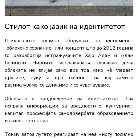
Стилот како јазик на идентитетот
Психолозите одамна зборуваат за феноменот
„облечено сознание“ или концепт што во 2012 година
го разработија истражувачите Хајо Адам и Адам
Галински. Нивните истражувања покажаа дека
облеката не влијае само врз тоа како нè гледаат
другите, туку и врз начинот на кој самите
размислуваме, се движиме и се чувствуваме.
Облеката е продолжение на идентитетот. Таа
испраќа информации за вредностите, културниот
капитал, професијата, самодовербата, образованието
и животниот стил.
Токму затоа луѓето реагираат на неа многу посилно