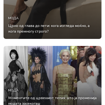
МОДА
Црно од глава до пети: кога изгледа моќно, а
кога премногу строго?
МОДА
Моментите од црвениот тепих што ја променија
модата засекогаш