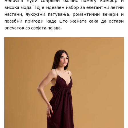
Bellavina нуди совршен баланс помеѓу комфор и
висока мода. Тој е идеален избор за елегантни летни
настани, луксузни патувања, романтични вечери и
посебни пригоди каде што жената сака да остави
впечаток со својата појава.