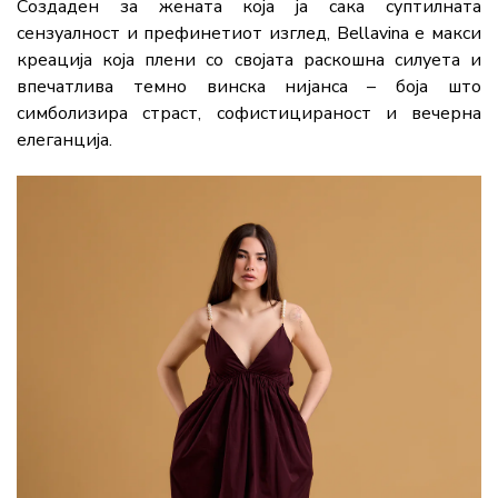
Создаден за жената која ја сака суптилната
сензуалност и префинетиот изглед, Bellavina е макси
креација која плени со својата раскошна силуета и
впечатлива темно винска нијанса – боја што
симболизира страст, софистицираност и вечерна
елеганција.