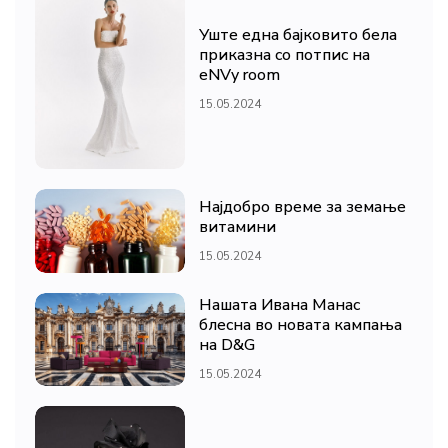
Уште една бајковито бела
приказна со потпис на
eNVy room
15.05.2024
Најдобро време за земање
витамини
15.05.2024
Нашата Ивана Манас
блесна во новата кампања
на D&G
15.05.2024