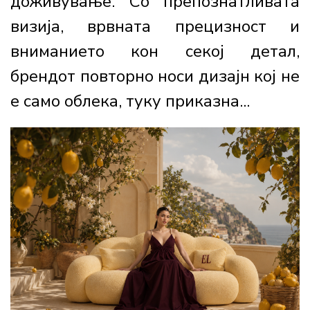
доживување. Со препознатливата
визија, врвната прецизност и
вниманието кон секој детал,
брендот повторно носи дизајн кој не
е само облека, туку приказна...