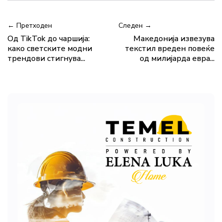
← Претходен
Следен →
Од TikTok до чаршија:
Македонија извезува
како светските модни
текстил вреден повеќе
трендови стигнува...
од милијарда евра...