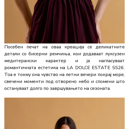
Посебен печат на оваа креација се деликатните
детали со бисерни ремчиња, кои додаваат луксузен
медитерански карактер и ја нагласуваат
романтичната естетика на LA DOLCE ESTATE SS26.
Тоа е токму она чувство на летни вечери покрај море,
свечени моменти под отворено небо и спомени што
остануваат долго по завршувањето на сезоната.