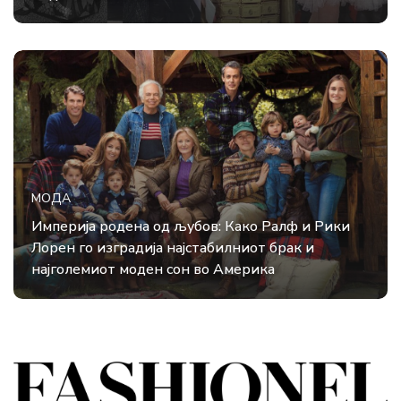
МОДА
Империја родена од љубов: Како Ралф и Рики
Лорен го изградија најстабилниот брак и
најголемиот моден сон во Америка