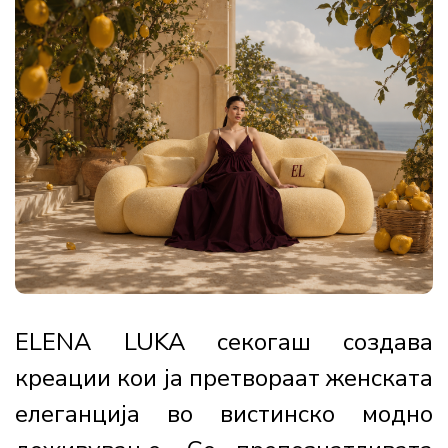
ELENA LUKA секогаш создава
креации кои ја претвораат женската
елеганција во вистинско модно