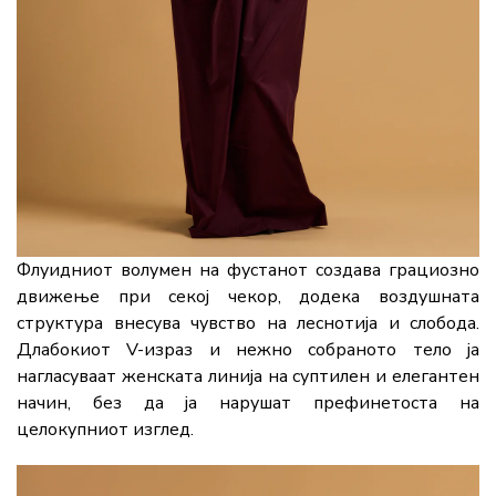
Флуидниот волумен на фустанот создава грациозно
движење при секој чекор, додека воздушната
структура внесува чувство на леснотија и слобода.
Длабокиот V-израз и нежно собраното тело ја
нагласуваат женската линија на суптилен и елегантен
начин, без да ја нарушат префинетоста на
целокупниот изглед.