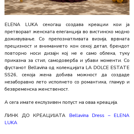
ELENA LUKA секогаш создава креации кои ја
претвораат женската елеганција во вистинско модно
доживување. Со препознатливата визија, врвната
прецизност и вниманието кон секој детал, брендот
повторно носи дизајн кој не е само облека, туку
приказна за стил, самодоверба и убави моменти. Со
фустанот Bellavina од колекцијата LA DOLCE ESTATE
SS26, секоја жена добива можност да создаде
незаборавно лето исполнето со романтика, гламур и
безвременска женственост.
А сега имате екслузивен попуст на оваа креација.
ЛИНК ДО КРЕАЦИЈАТА
Bellavina Dress – ELENA
LUKA