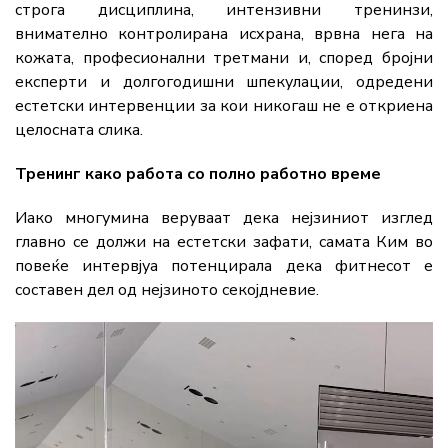
строга дисциплина, интензивни тренинзи,
внимателно контролирана исхрана, врвна нега на
кожата, професионални третмани и, според бројни
експерти и долгогодишни шпекулации, одредени
естетски интервенции за кои никогаш не е откриена
целосната слика.
Тренинг како работа со полно работно време
Иако многумина веруваат дека нејзиниот изглед
главно се должи на естетски зафати, самата Ким во
повеќе интервјуа потенцирала дека фитнесот е
составен дел од нејзиното секојдневие.