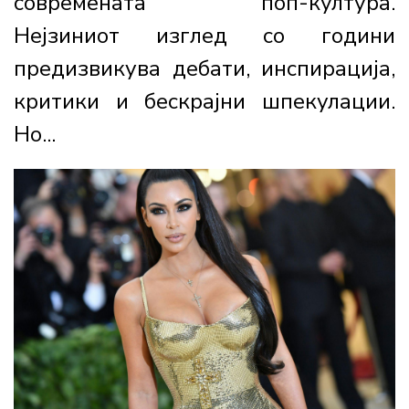
современата поп-култура.
Нејзиниот изглед со години
предизвикува дебати, инспирација,
критики и бескрајни шпекулации.
Но...