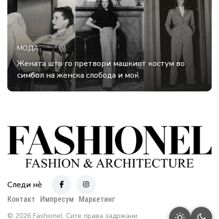
МОДА
Жената што го претвори машкиот костум во
симбол на женска слобода и моќ
Следи нè
Контакт
Импресум
Маркетинг
© 2026 Fashionel. Сите права задржани.