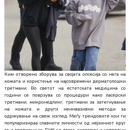
Ким отворено зборува за својата опсесија со нега на
кожата и користење на најсовремени дерматолошки
третмани. Во светот на естетската медицина со
години се поврзува со процедури како ласерски
третмани, микронедлинг, третмани за затегнување
на кожата и други неинвазивни методи за
одржување на свеж изглед. Меѓу трендовите кои ги
популаризираа славните личности од нејзиниот круг
се и третмани со ДНК од лосос, екзозоми и напредни