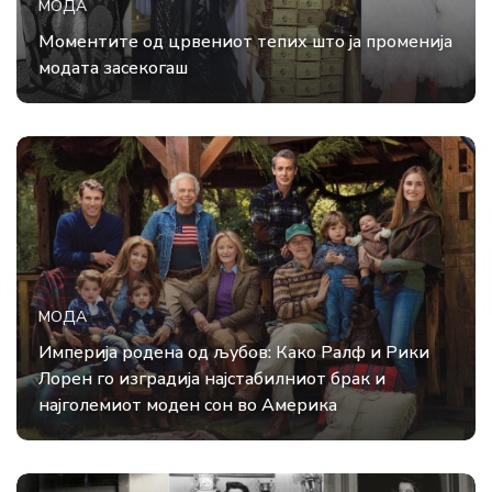
МОДА
Моментите од црвениот тепих што ја променија
модата засекогаш
МОДА
Империја родена од љубов: Како Ралф и Рики
Лорен го изградија најстабилниот брак и
најголемиот моден сон во Америка