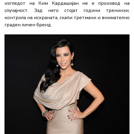
изгледот на Ким Кардашијан не е производ на
случајност. Зад него стојат години тренинзи,
контрола на исхраната, скапи третмани и внимателно
граден личен бренд.