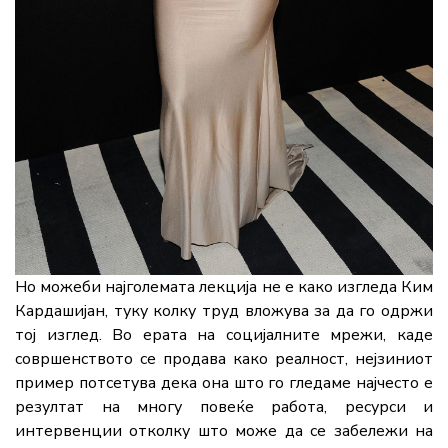
Но можеби најголемата лекција не е како изгледа Ким
Кардашијан, туку колку труд вложува за да го одржи
тој изглед. Во ерата на социјалните мрежи, каде
совршенството се продава како реалност, нејзиниот
пример потсетува дека она што го гледаме најчесто е
резултат на многу повеќе работа, ресурси и
интервенции отколку што може да се забележи на