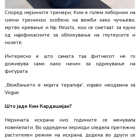
Според нејзините тренери, Ким е голем поборник на
силни тренинзи, особено на вежби како чучњеви,
мртво кревање и hip thrusts, кои се сметаат за едни
од најефикасните за обликување на глутеусите и
нозете.
Интересно е што самата таа фитнесот не го
доживува само како начин за одржување на
фигурата.
„Вежбањето е мојата терапија“, изјави неодамна за
Vogue.
Што јаде Ким Кардашијан?
Нејзината исхрана низ годините се менувала
повеќепати. Во одредени периоди следела претежно
растителен режим на исхрана, додека во други се