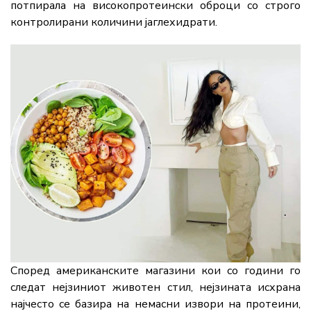
потпирала на високопротеински оброци со строго
контролирани количини јаглехидрати.
Според американските магазини кои со години го
следат нејзиниот животен стил, нејзината исхрана
најчесто се базира на немасни извори на протеини,