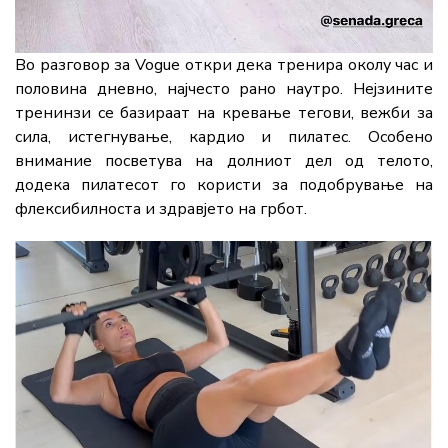
Во разговор за Vogue откри дека тренира околу час и
половина дневно, најчесто рано наутро. Нејзините
тренинзи се базираат на кревање тегови, вежби за
сила, истегнување, кардио и пилатес. Особено
внимание посветува на долниот дел од телото,
додека пилатесот го користи за подобрување на
флексибилноста и здравјето на грбот.