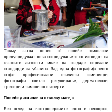
Токму затоа денес сè повеќе психолози
предупредуваат дека споредувањето со изгледот на
славните личности може да создаде нереални
стандарди за убавина. Зад една фотографија често
стојат професионални стилисти, шминкери,
фотографи, светло, ретуширање, дерматолози,
тренери и тимови од експерти.
Повеќе дисциплина отколку магија
Без оглед на контроверзиите, едно е неспорно,