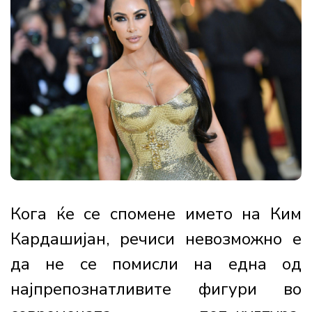
Кога ќе се спомене името на Ким
Кардашијан, речиси невозможно е
да не се помисли на една од
најпрепознатливите фигури во