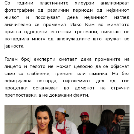
Со години пластичните хирурзи анализираат
фотографии од различни периоди од нејзиниот
живот и посочуваат дека нејзиниот изглед
значително се променил. Иако Ким во минатото
призна одредени естетски третмани, никогаш не
потврдила многу од шпекулациите што кружат во
јавноста.
Голем број експерти сметаат дека промените на
лицето и телото не можат целосно да се објаснат
само со слабеење, тренинг или шминка. Но без
официјална потврда, најголемиот дел од тие
проценки остануваат во доменот на стручни
претпоставки, а не докажани факти.