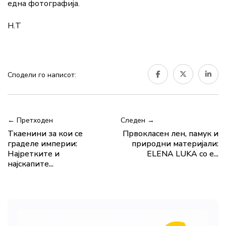
една фотографија.
Н.Т
Сподели го написот:
← Претходен
Следен →
Ткаенини за кои се
Првокласен лен, памук и
граделе империи:
природни материјали:
Најретките и
ELENA LUKA со е...
најскапите...