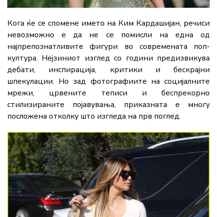
Кога ќе се спомене името на Ким Кардашијан, речиси
невозможно е да не се помисли на една од
најпрепознатливите фигури во современата поп-
култура. Нејзиниот изглед со години предизвикува
дебати, инспирација, критики и бескрајни
шпекулации. Но зад фотографиите на социјалните
мрежи, црвените теписи и беспрекорно
стилизираните појавувања, приказната е многу
посложена отколку што изгледа на прв поглед.