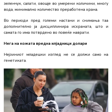
зеленчук, салати, овошје во умерени количини, многу
вода, минимално количество преработена храна.
Во периоди пред големи настани и снимања таа
дополнително ја дисциплинира исхраната, што и
самата го има потврдено во повеќе наврати.
Нега на кожата вредна илјадници долари
Нејзиниот младешки изглед не се должи само на
генетиката.