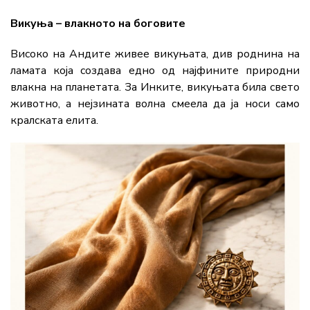
Викуња – влакното на боговите
Високо на Андите живее викуњата, див роднина на
ламата која создава едно од најфините природни
влакна на планетата. За Инките, викуњата била свето
животно, а нејзината волна смеела да ја носи само
кралската елита.