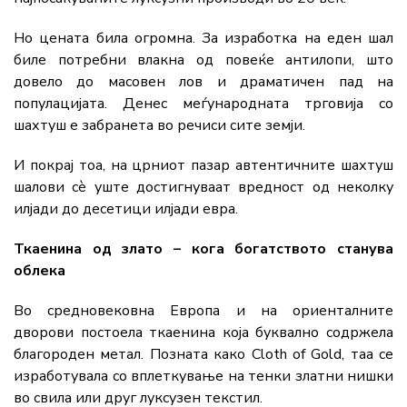
Но цената била огромна. За изработка на еден шал
биле потребни влакна од повеќе антилопи, што
довело до масовен лов и драматичен пад на
популацијата. Денес меѓународната трговија со
шахтуш е забранета во речиси сите земји.
И покрај тоа, на црниот пазар автентичните шахтуш
шалови сè уште достигнуваат вредност од неколку
илјади до десетици илјади евра.
Ткаенина од злато – кога богатството станува
облека
Во средновековна Европа и на ориенталните
дворови постоела ткаенина која буквално содржела
благороден метал. Позната како Cloth of Gold, таа се
изработувала со вплеткување на тенки златни нишки
во свила или друг луксузен текстил.