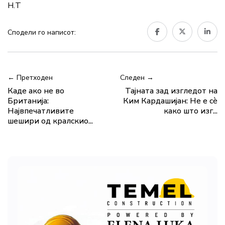
Н.Т
Сподели го написот:
← Претходен
Следен →
Каде ако не во
Тајната зад изгледот на
Британија:
Ким Кардашијан: Не е сè
Највпечатливите
како што изг...
шешири од кралскио...