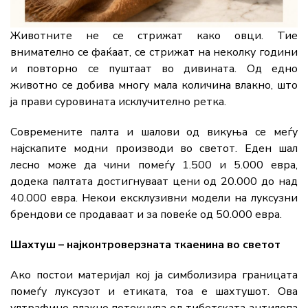
Животните не се стрижат како овци. Тие
внимателно се фаќаат, се стрижат на неколку години
и повторно се пуштаат во дивината. Од едно
животно се добива многу мала количина влакно, што
ја прави суровината исклучително ретка.
Современите палта и шалови од викуња се меѓу
најскапите модни производи во светот. Еден шал
лесно може да чини помеѓу 1.500 и 5.000 евра,
додека палтата достигнуваат цени од 20.000 до над
40.000 евра. Некои ексклузивни модели на луксузни
брендови се продаваат и за повеќе од 50.000 евра.
Шахтуш – најконтроверзната ткаенина во светот
Ако постои материјал кој ја симболизира границата
помеѓу луксузот и етиката, тоа е шахтушот. Ова
ултрафино влакно потекнува од тибетската антилопа