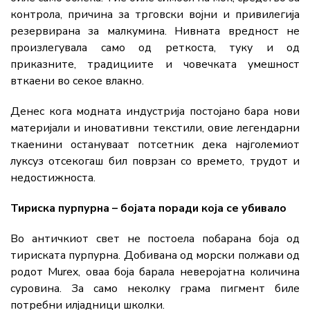
контрола, причина за трговски војни и привилегија
резервирана за малкумина. Нивната вредност не
произлегувала само од реткоста, туку и од
приказните, традициите и човечката умешност
вткаени во секое влакно.
Денес кога модната индустрија постојано бара нови
материјали и иновативни текстили, овие легендарни
ткаенини остануваат потсетник дека најголемиот
луксуз отсекогаш бил поврзан со времето, трудот и
недостижноста.
Тириска пурпурна – бојата поради која се убивало
Во античкиот свет не постоела побарана боја од
тириската пурпурна. Добивана од морски полжави од
родот Murex, оваа боја барала неверојатна количина
суровина. За само неколку грама пигмент биле
потребни илјадници школки.