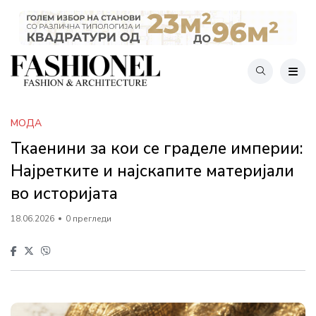
МОДА
Ткаенини за кои се граделе империи:
Најретките и најскапите материјали
во историјата
18.06.2026
0 прегледи