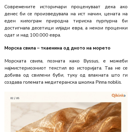
Современите историчари проценуваат дека ако
денес би се произведувала на ист начин, цената на
еден килограм природна тириска пурпурна би
достигнала десетици илјади евра, а некои проценки
одат и над 100.000 евра.
Морска свила – ткаенина од дното на морето
Морската свила, позната како Byssus, е можеби
најмистериозниот текстил во историјата. Таа не се
добива од свилени буби, туку од влакната што ги
создава големата медитеранска школка Pinna nobilis.