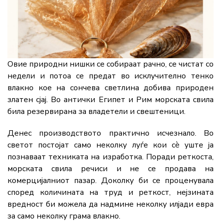
Овие природни нишки се собираат рачно, се чистат со
недели и потоа се предат во исклучително тенко
влакно кое на сончева светлина добива природен
златен сјај. Во антички Египет и Рим морската свила
била резервирана за владетели и свештеници.
Денес производството практично исчезнало. Во
светот постојат само неколку луѓе кои сè уште ја
познаваат техниката на изработка. Поради реткоста,
морската свила речиси и не се продава на
комерцијалниот пазар. Доколку би се проценувала
според количината на труд и реткост, нејзината
вредност би можела да надмине неколку илјади евра
за само неколку грама влакно.