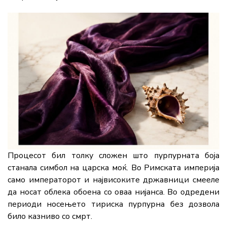
Процесот бил толку сложен што пурпурната боја
станала симбол на царска моќ. Во Римската империја
само императорот и највисоките државници смееле
да носат облека обоена со оваа нијанса. Во одредени
периоди носењето тириска пурпурна без дозвола
било казниво со смрт.