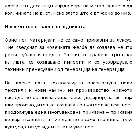
достигнат десетици илјади евра по метар, зависно од
количината на вистинско злато што е вткаено во нив.
Наследство вткаено во иднината
Овие пет материјали не се само приказни за луксуз.
Тие сведочат за човечката желба да создава нешто
ретко, убаво и вредно. За нив се граделе трговски
патишта, се создавале империи и се усовршувале
техники пренесувани од генерација на генерација.
Во време кога технологијата овозможува нови
текстили и нови начини на производство, нивното
наследство останува живо. Секој дизајнер, занаетчија
или производител кој создава нов материјал всушност
продолжува една многувековна приказна – приказна
во која ткаенината никогаш не е само ткаенина, туку
култура, статус, идентитет и уметност.