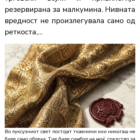
резервирана за малкумина. Нивната
вредност не произлегувала само од
реткоста,...
Во луксузниот свет постојат ткаенини кои никогаш не
биле само облека. Тие биле симбол на моќ, средство за