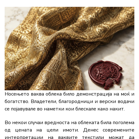
Носењето ваква облека било демонстрација на моќ и
богатство. Владетели, благородници и верски водачи
се појавувале во наметки кои блескале како накит.
Во некои случаи вредноста на облеката била поголема
од цената на цели имоти. Денес современите
интерпретации на ваквите текстили можат да