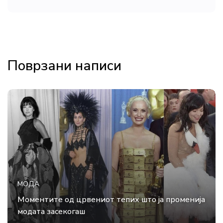
Поврзани написи
МОДА
Моментите од црвениот тепих што ја променија
модата засекогаш