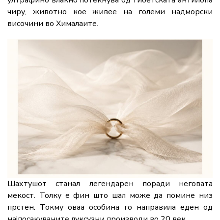
чиру, животно кое живее на големи надморски
височини во Хималаите.
Шахтушот станал легендарен поради неговата
мекост. Толку е фин што шал може да помине низ
прстен. Токму оваа особина го направила еден од
најпосакуваните луксузни производи во 20 век.