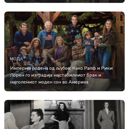
МОДА
Империја родена од љубов: Како Ралф и Рики
Лорен го изградија најстабилниот брак и
најголемиот моден сон во Америка