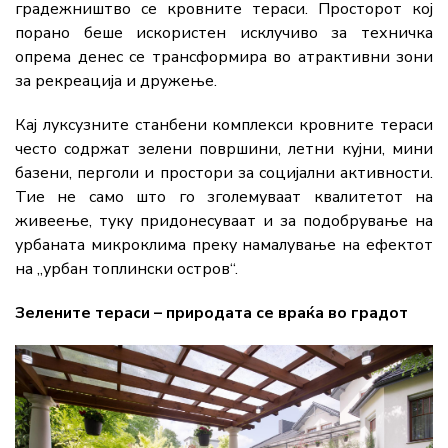
градежништво се кровните тераси. Просторот кој
порано беше искористен исклучиво за техничка
опрема денес се трансформира во атрактивни зони
за рекреација и дружење.
Кај луксузните станбени комплекси кровните тераси
често содржат зелени површини, летни кујни, мини
базени, перголи и простори за социјални активности.
Тие не само што го зголемуваат квалитетот на
живеење, туку придонесуваат и за подобрување на
урбаната микроклима преку намалување на ефектот
на „урбан топлински остров“.
Зелените тераси – природата се враќа во градот