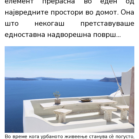
елемент прерасна во еден од
највредните простори во домот. Она
што некогаш претставуваше
едноставна надворешна површ...
Во време кога урбаното живеење станува сè погусто,