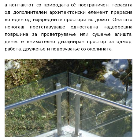
а контактот со природата сè поограничен, терасата
од дополнителен архитектонски елемент прерасна
во еден од највредните простори во домот. Она што
некогаш претставуваше едноставна надворешна
површина за проветрување или сушење алишта,
денес е внимателно дизајниран простор за одмор,
работа, дружење и поврзување со околината.