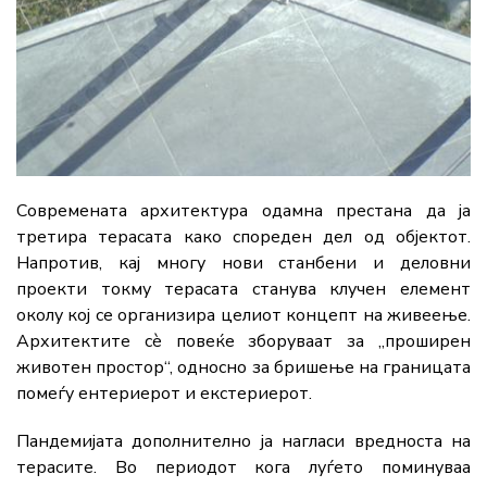
Современата архитектура одамна престана да ја
третира терасата како спореден дел од објектот.
Напротив, кај многу нови станбени и деловни
проекти токму терасата станува клучен елемент
околу кој се организира целиот концепт на живеење.
Архитектите сè повеќе зборуваат за „проширен
животен простор“, односно за бришење на границата
помеѓу ентериерот и екстериерот.
Пандемијата дополнително ја нагласи вредноста на
терасите. Во периодот кога луѓето поминуваа