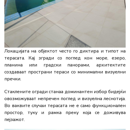
Локацијата на објектот често го диктира и типот на
терасата. Кај згради со поглед кон море, езеро,
планина или градски панорами, архитектите
создаваат пространи тераси со минимални визуелни
пречки.
Стаклените огради станаа доминантен избор бидејќи
овозможуваат непречен поглед и визуелна леснотија.
Во ваквите случаи терасата не е само функционален
простор, туку и рамка преку која се доживува
пејзажот.