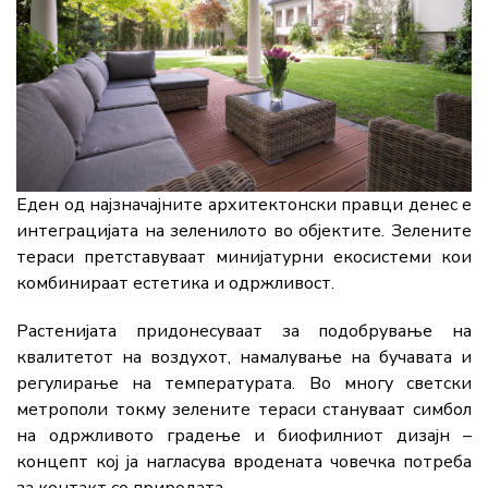
Еден од најзначајните архитектонски правци денес е
интеграцијата на зеленилото во објектите. Зелените
тераси претставуваат минијатурни екосистеми кои
комбинираат естетика и одржливост.
Растенијата придонесуваат за подобрување на
квалитетот на воздухот, намалување на бучавата и
регулирање на температурата. Во многу светски
метрополи токму зелените тераси стануваат симбол
на одржливото градење и биофилниот дизајн –
концепт кој ја нагласува вродената човечка потреба
за контакт со природата.