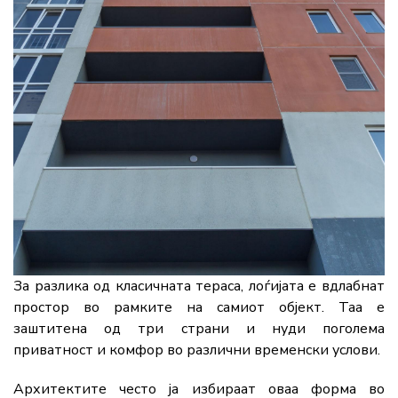
За разлика од класичната тераса, лоѓијата е вдлабнат
простор во рамките на самиот објект. Таа е
заштитена од три страни и нуди поголема
приватност и комфор во различни временски услови.
Архитектите често ја избираат оваа форма во