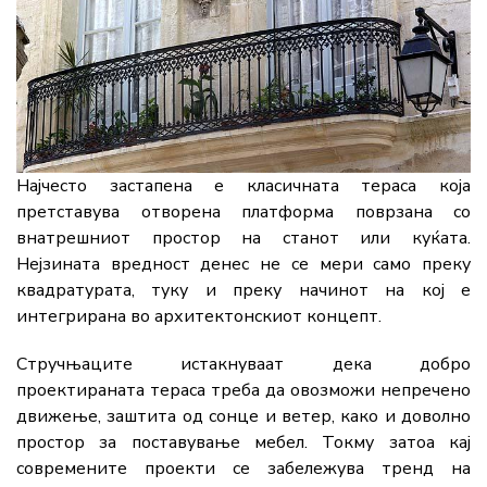
Најчесто застапена е класичната тераса која
претставува отворена платформа поврзана со
внатрешниот простор на станот или куќата.
Нејзината вредност денес не се мери само преку
квадратурата, туку и преку начинот на кој е
интегрирана во архитектонскиот концепт.
Стручњаците истакнуваат дека добро
проектираната тераса треба да овозможи непречено
движење, заштита од сонце и ветер, како и доволно
простор за поставување мебел. Токму затоа кај
современите проекти се забележува тренд на