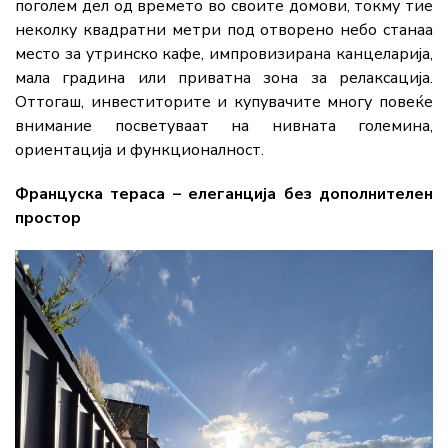
поголем дел од времето во своите домови, токму тие
неколку квадратни метри под отворено небо станаа
место за утринско кафе, импровизирана канцеларија,
мала градина или приватна зона за релаксација.
Оттогаш, инвеститорите и купувачите многу повеќе
внимание посветуваат на нивната големина,
ориентација и функционалност.
Француска тераса – елеганција без дополнителен
простор