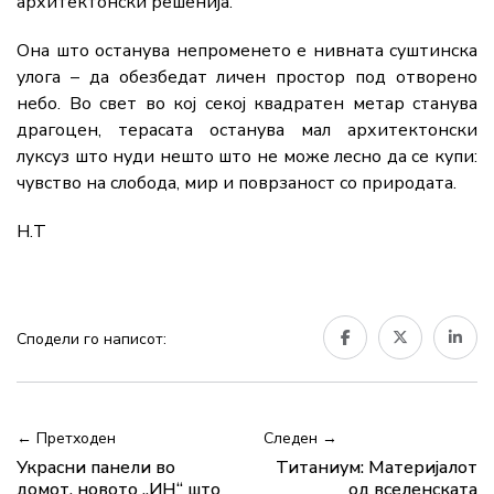
архитектонски решенија.
Она што останува непроменето е нивната суштинска
улога – да обезбедат личен простор под отворено
небо. Во свет во кој секој квадратен метар станува
драгоцен, терасата останува мал архитектонски
луксуз што нуди нешто што не може лесно да се купи:
чувство на слобода, мир и поврзаност со природата.
Н.Т
Сподели го написот:
← Претходен
Следен →
Украсни панели во
Титаниум: Материјалот
домот, новото „ИН“ што
од вселенската