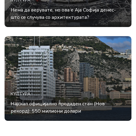
КУЛТУРА
Нема да верувате, но ова е Аја Софија денес-
што се случува со архитектурата?
КУЛТУРА
Најскап официјално продаден стан (Нов
рекорд): 550 милиони долари