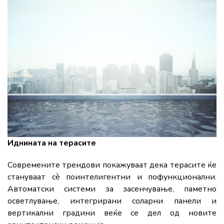
Иднината на терасите
Современите трендови покажуваат дека терасите ќе
стануваат сè поинтелигентни и пофункционални.
Автоматски системи за засенчување, паметно
осветлување, интегрирани соларни панели и
вертикални градини веќе се дел од новите