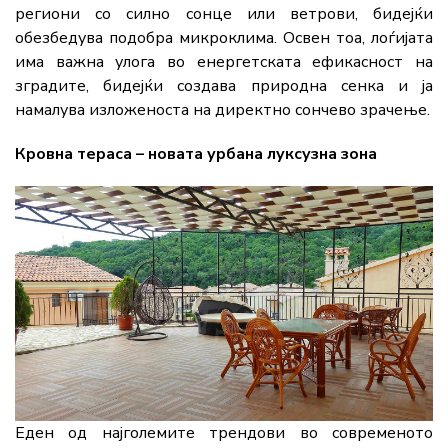
региони со силно сонце или ветрови, бидејќи
обезбедува подобра микроклима. Освен тоа, лоѓијата
има важна улога во енергетската ефикасност на
зградите, бидејќи создава природна сенка и ја
намалува изложеноста на директно сончево зрачење.
Кровна тераса – новата урбана луксузна зона
Еден од најголемите трендови во современото