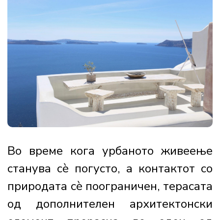
Во време кога урбаното живеење
станува сè погусто, а контактот со
природата сè поограничен, терасата
од дополнителен архитектонски