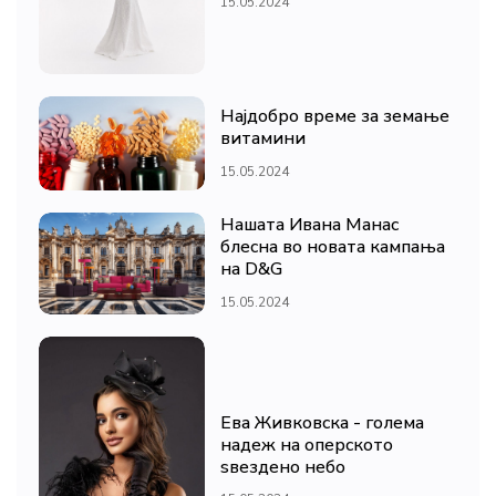
15.05.2024
Најдобро време за земање
витамини
15.05.2024
Нашата Ивана Манас
блесна во новата кампања
на D&G
15.05.2024
Ева Живковска - голема
надеж на оперското
ѕвездено небо