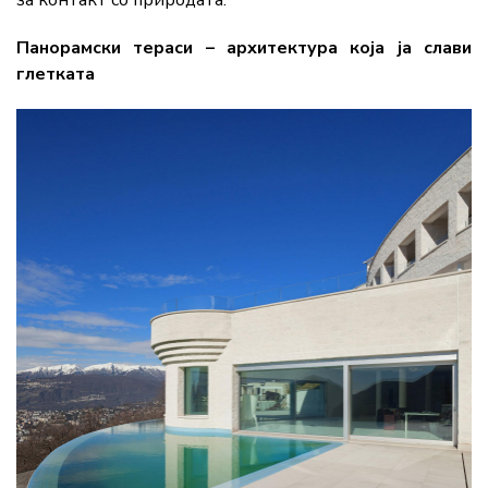
Панорамски тераси – архитектура која ја слави
глетката