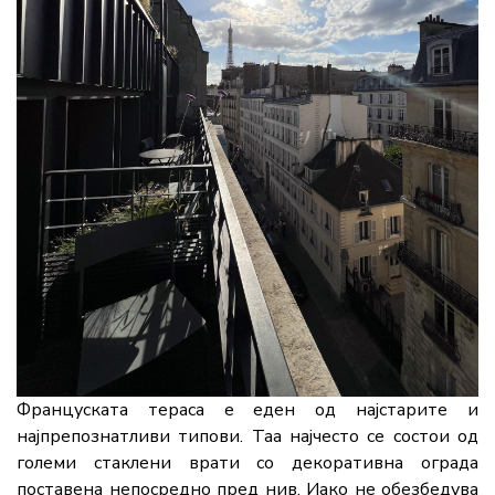
Француската тераса е еден од најстарите и
најпрепознатливи типови. Таа најчесто се состои од
големи стаклени врати со декоративна ограда
поставена непосредно пред нив. Иако не обезбедува