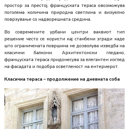
простор за престој, француската тераса овозможува
поголема количина природна светлина и визуелно
поврзување со надворешната средина.
Во современите урбани центри ваквиот тип
решение често се користи кај станбени згради каде
што ограничената површина не дозволува изведба на
класични балкони. Архитектонски гледано,
француската тераса придонесува за елегантен изглед
на фасадата и подобра осветленост на ентериерот.
Класична тераса – продолжение на дневната соба