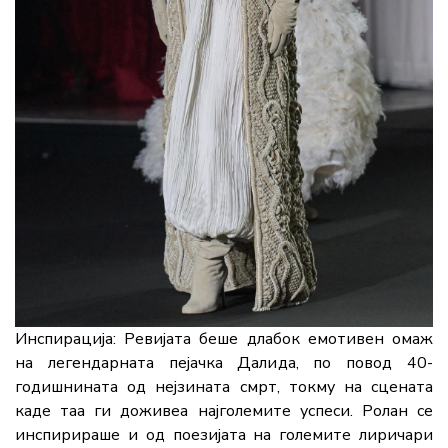
Инспирација:
Ревијата беше длабок емотивен омаж
на легендарната пејачка Далида
, по повод 40-
годишнината од нејзината смрт, токму на сцената
каде таа ги доживеа најголемите успеси. Ролан се
инспирираше и од поезијата на големите лиричари