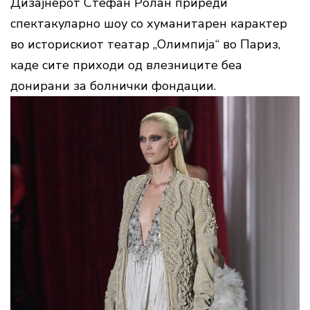
Дизајнерот Стефан Ролан приреди
спектакуларно шоу со хуманитарен карактер
во историскиот театар „Олимпија“ во Париз,
каде сите приходи од влезниците беа
донирани за болнички фондации.