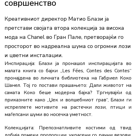
совршенство
Креативниот директор Матио Блази ја
претстави својата втора колекција за висока
мода на Chanel во Гран Пале, претворајќи го
просторот во надреална шума со огромни лози
и цветни инсталации.
Инспирација:
Блази ја пронашол инспирацијата во
малата книга со бајки „Les Fées, Contes des Contes“
пронајдена во личната библиотека на Габриел Коко
Шанел. Тој го постави прашањето: Дали животот на
самата Коко беше модерна бајка?
Тргнувајќи од
приказните како „Џек и волшебниот грав“, Блази ги
испреплете мотивите на растечки лози, птици и
маѓепсани шуми во носечка уметност.
Колекцијата:
Препознатливите костими од твид
добија помеки пропорции, украсени со рачни везови,