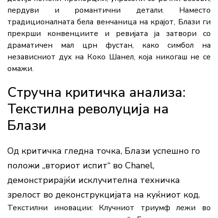
пердуви и романтични детали. Наместо
традиционалната бела венчаница на крајот, Блази ги
прекрши конвенциите и ревијата ја затвори со
драматичен мал црн фустан, како симбол на
независниот дух на Коко Шанел, која никогаш не се
омажи.
Стручна критичка анализа:
Текстилна револуција на
Блази
Од критичка гледна точка, Блази успешно го
положи „вториот испит“ во Chanel,
демонстрирајќи исклучителна техничка
зрелост во деконструкцијата на куќниот код.
Текстилни иновации:
Клучниот триумф лежи во