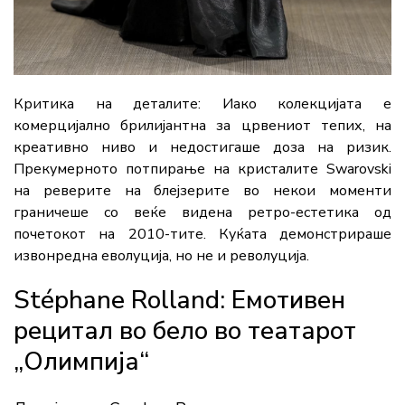
Критика на деталите:
Иако колекцијата е
комерцијално брилијантна за црвениот тепих, на
креативно ниво и недостигаше доза на ризик.
Прекумерното потпирање на кристалите Swarovski
на реверите на блејзерите во некои моменти
граничеше со веќе видена ретро-естетика од
почетокот на 2010-тите. Куќата демонстрираше
извонредна еволуција, но не и револуција.
Stéphane Rolland: Емотивен
рецитал во бело во театарот
„Олимпија“