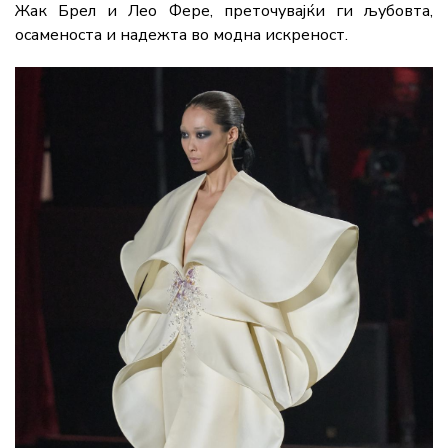
Жак Брел и Лео Фере, преточувајќи ги љубовта,
осаменоста и надежта во модна искреност.