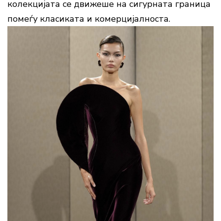
колекцијата се движеше на сигурната граница
помеѓу класиката и комерцијалноста.