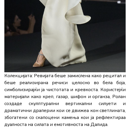
Колекцијата:
Ревијата беше замислена како рецитал и
беше реализирана речиси целосно во бела боја,
симболизирајќи ја чистотата и кревкоста. Користејќи
материјали како креп, газар, шифон и органза, Ролан
создаде скулптурални вертикални силуети и
драматични драперии кои се движеа кон светлината,
збогатени со скапоцени камења кои ја рефлектираа
дуалноста на силата и емотивноста на Далида.