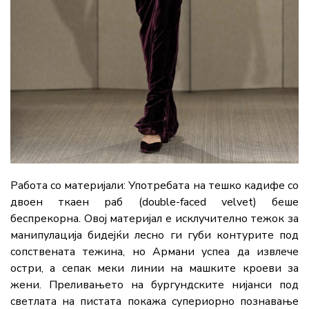
Работа со материјали:
Употребата на тешко кадифе со
двоен ткаен раб (double-faced velvet)
беше
беспрекорна. Овој материјал е исклучително тежок за
манипулација бидејќи лесно ги губи контурите под
сопствената тежина, но Армани успеа да извлече
остри, а сепак меки линии на машките кроеви за
жени. Преливањето на бургундските нијанси под
светлата на пистата покажа супериорно познавање