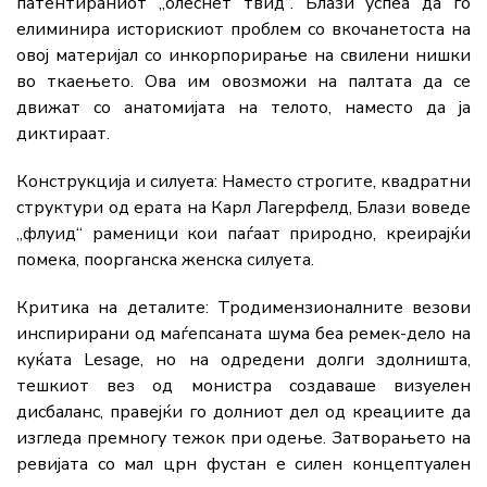
патентираниот „олеснет твид“. Блази успеа да го
елиминира историскиот проблем со вкочанетоста на
овој материјал со инкорпорирање на свилени нишки
во ткаењето. Ова им овозможи на палтата да се
движат со анатомијата на телото, наместо да ја
диктираат.
Конструкција и силуета:
Наместо строгите, квадратни
структури од ерата на Карл Лагерфелд, Блази воведе
„флуид“ раменици
кои паѓаат природно, креирајќи
помека, поорганска женска силуета.
Критика на деталите:
Тродимензионалните везови
инспирирани од маѓепсаната шума беа ремек-дело на
куќата Lesage
, но на одредени долги здолништа,
тешкиот вез од монистра создаваше визуелен
дисбаланс, правејќи го долниот дел од креациите да
изгледа премногу тежок при одење. Затворањето на
ревијата со мал црн фустан е силен концептуален