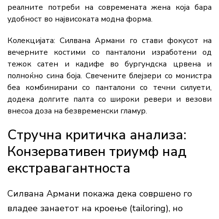
реалните потреби на современата жена која бара
удобност во највисоката модна форма.
Колекцијата:
Силвана Армани го стави фокусот на
вечерните костими со панталони изработени од
тежок сатен и кадифе во бургундска црвена и
полноќно сина боја. Свечените блејзери со монистра
беа комбинирани со панталони со течни силуети,
додека долгите палта со широки ревери и везови
внесоа доза на безвременски гламур.
Стручна критичка анализа:
Конзервативен триумф над
екстравагантноста
Силвана Армани покажа дека совршено го
владее занаетот на кроење (tailoring), но