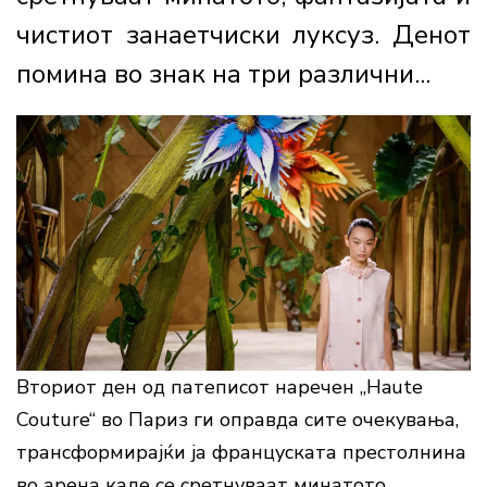
чистиот занаетчиски луксуз. Денот
помина во знак на три различни...
Вториот ден од патеписот наречен „Haute
Couture“ во Париз ги оправда сите очекувања,
трансформирајќи ја француската престолнина
во арена каде се сретнуваат минатото,