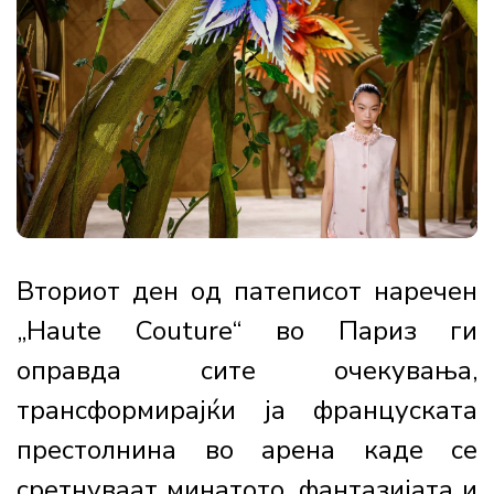
Вториот ден од патеписот наречен
„Haute Couture“ во Париз ги
оправда сите очекувања,
трансформирајќи ја француската
престолнина во арена каде се
сретнуваат минатото, фантазијата и