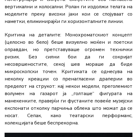
вертикални и колосални
. Ролан ги издолжи телата на
моделите преку високи јаки кои се спојуваат со
наметки, елиминирајќи ги хоризонталните линии.
Критика на деталите:
Монохроматскиот концепт
(целосно во бело) беше визуелно моќен и поетски
оправдан, но претставуваше огромен технички
ризик. Без силни бои да ги сокријат
несовршеностите, секој шев мораше да биде
микроскопски точен. Критиката се однесува на
неколку креации со пренагласени драперии во
пределот на струкот: кај некои модели, преголемиот
волумен на газарот ја „голташе“ фигурата на
манекенките, правејќи ги фустаните повеќе музејски
експонати отколку парчиња облека што можат да се
носат. Сепак, како театарски перформанс,
колекцијата беше беспрекорна.