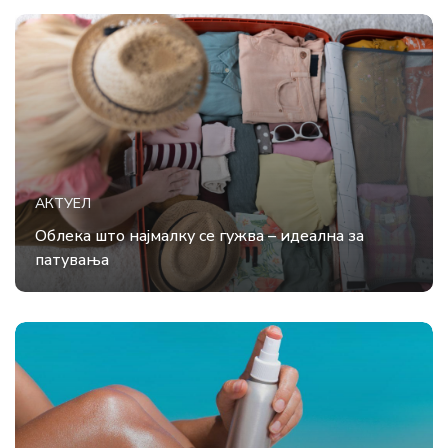
АКТУЕЛ
Облека што најмалку се гужва – идеална за
патувања