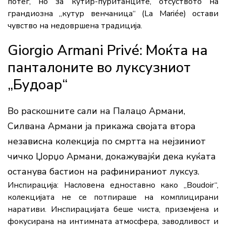
потег, но за кутир-пуританците, отсуството на
грандиозна „кутур венчаница“ (La Mariée) остави
чувство на недовршена традиција.
Giorgio Armani Privé: Моќта на
панталоните во луксузниот
„Будоар“
Во раскошните сали на Палацо Армани,
Силвана Армани ја прикажа својата втора
независна колекција по смртта на нејзиниот
чичко Џорџо Армани, докажувајќи дека куќата
останува бастион на рафинираниот луксуз.
Инспирација:
Насловена едноставно како „Boudoir“
,
колекцијата не се потпираше на комплицирани
наративи. Инспирацијата беше чиста, приземјена и
фокусирана на интимната атмосфера, заводливост и