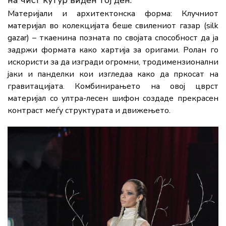
на чист кутур виден тој ден.
Материјали и архитектонска форма:
Клучниот
материјал во колекцијата беше свилениот газар (silk
gazar)
– ткаенина позната по својата способност да ја
задржи формата како хартија за оригами. Ролан го
искористи за да изгради огромни, тродимензионални
јаки и панделки кои изгледаа како да пркосат на
гравитацијата. Комбинирањето на овој цврст
материјал со ултра-лесен шифон создаде прекрасен
контраст меѓу структурата и движењето.