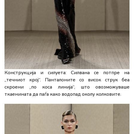
Конструкција и силуета:
Силвана се потпре на
„течниот крој“. Панталоните со висок струк беа
скроени „по коса линија“, што овозможуваше
ткаенината да паѓа како водопад околу колковите.