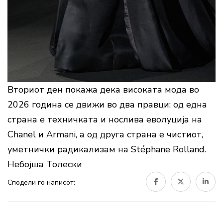
Вториот ден покажа дека високата мода во
2026 година се движи во два правци: од една
страна е техничката и нослива еволуција на
Chanel и Armani, а од друга страна е чистиот,
уметнички радикализам на Stéphane Rolland.
Небојша Толески
Сподели го написот: