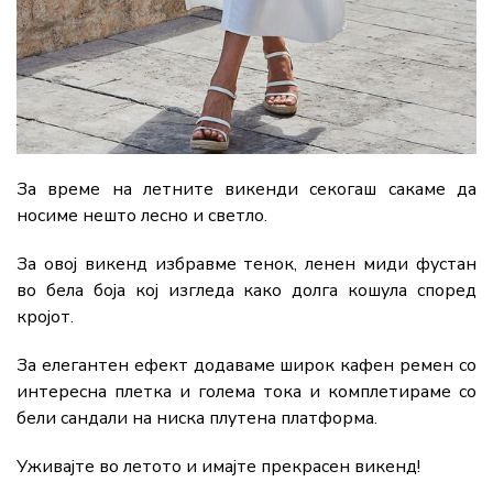
За време на летните викенди секогаш сакаме да
носиме нешто лесно и светло.
За овој викенд избравме тенок, ленен миди фустан
во бела боја кој изгледа како долга кошула според
кројот.
За елегантен ефект додаваме широк кафен ремен со
интересна плетка и голема тока и комплетираме со
бели сандали на ниска плутена платформа.
Уживајте во летото и имајте прекрасен викенд!