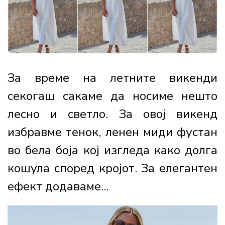
За време на летните викенди
секогаш сакаме да носиме нешто
лесно и светло. За овој викенд
избравме тенок, ленен миди фустан
во бела боја кој изгледа како долга
кошула според кројот. За елегантен
ефект додаваме...