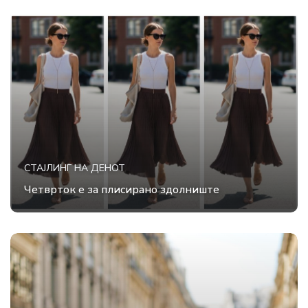
СТАЈЛИНГ НА ДЕНОТ
Четврток е за плисирано здолниште