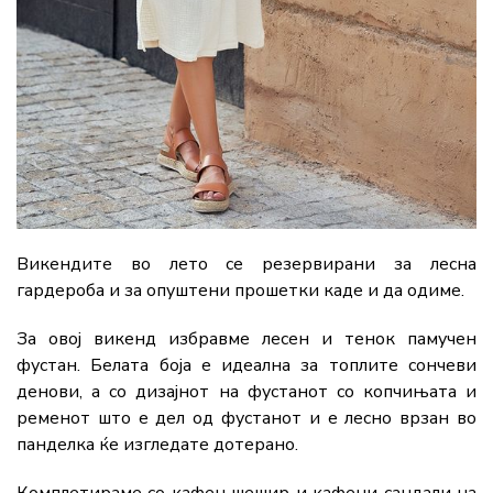
Викендите во лето се резервирани за лесна
гардероба и за опуштени прошетки каде и да одиме.
За овој викенд избравме лесен и тенок памучен
фустан. Белата боја е идеална за топлите сончеви
денови, а со дизајнот на фустанот со копчињата и
ременот што е дел од фустанот и е лесно врзан во
панделка ќе изгледате дотерано.