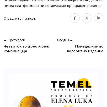
Комплетираме со кафен шешир и кафени сандали на
ниска платформа и ви посакуваме прекрасен викенд!
Сподели го написот:
← Претходен
Следен →
Четврток во црно и беж
Понеделник во
комбинација
колоритно издание