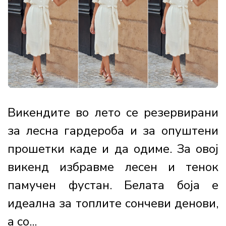
Викендите во лето се резервирани
за лесна гардероба и за опуштени
прошетки каде и да одиме. За овој
викенд избравме лесен и тенок
памучен фустан. Белата боја е
идеална за топлите сончеви денови,
а со...